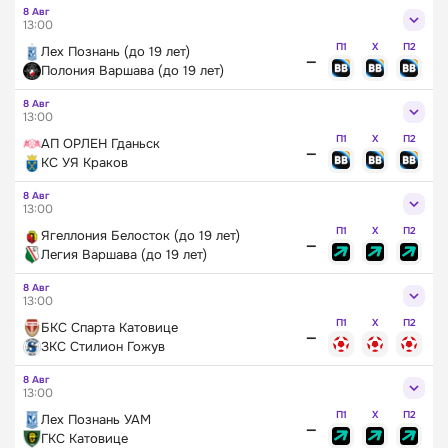
8 Авг
13:00
П1
X
П2
Лех Познань (до 19 лет)
—
Полония Варшава (до 19 лет)
8 Авг
13:00
П1
X
П2
АП ОРЛЕН Гданьск
—
КС УЯ Краков
8 Авг
13:00
П1
X
П2
Ягеллония Белосток (до 19 лет)
—
Легия Варшава (до 19 лет)
8 Авг
13:00
П1
X
П2
БКС Спарта Катовице
—
ЗКС Стилион Гожув
8 Авг
13:00
П1
X
П2
Лех Познань УАМ
—
ГКС Катовице