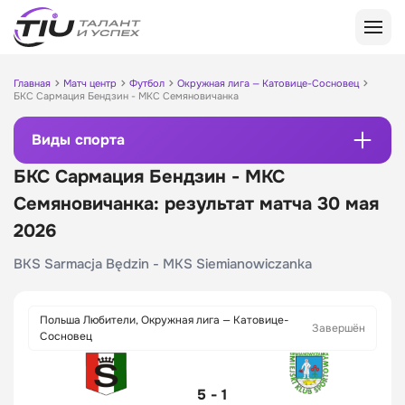
Главная
Матч центр
Футбол
Окружная лига — Катовице-Сосновец
БКС Сармация Бендзин - МКС Семяновичанка
Популярные БК
Пари
Виды спорта
По букмекеру
БетБум
Леон
Pari
БКС Сармация Бендзин - МКС
Приложения для Android
Винлайн
BetBoom
Семяновичанка: результат матча 30 мая
Фонбет
Leon
Пари
2026
Виды спорта
Марафон
Winline
БетБум
Бетсити
Fonbet
Леон
Баскетбол
BKS Sarmacja Będzin - MKS Siemianowiczanka
Статьи о БК
Мелбет
Лига Ставок
Винлайн
Киберспорт
Winline
Лига Ставок
Марафон
Фонбет
Теннис
База знаний
По видам спорта
Олимпбет
Бет-М
Марафон
Хоккей
Польша Любители, Окружная лига — Катовице-
Завершён
Виды ставок
Тенниси
Baltbet
Бетсити
Футбол
Футбол
Сосновец
Футбол
По видам спорта
Основы ставок
Балтбет
Melbet
Мелбет
Хоккей
Евролига
Сервисы
Бет-М
Olimpbet
Лига Ставок
Баскетбол
Футбол
5 - 1
Виды спорта
Кубок России
Беттери
Tennisi
Олимпбет
Теннис
Хоккей