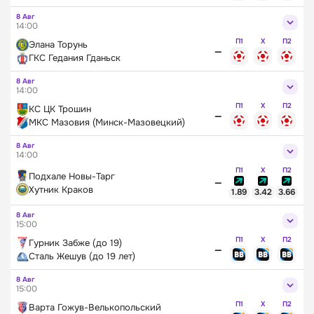
8 Авг
14:00
П1
X
П2
Элана Торунь
—
ГКС Гедания Гданьск
8 Авг
14:00
П1
X
П2
КС ЦК Трошин
—
МКС Мазовия (Минск-Мазовецкий)
8 Авг
14:00
П1
X
П2
Подхале Новы-Тарг
—
Хутник Краков
1.89
3.42
3.66
8 Авг
15:00
П1
X
П2
Гурник Забже (до 19)
—
Сталь Жешув (до 19 лет)
8 Авг
15:00
П1
X
П2
Варта Гожув-Велькопольский