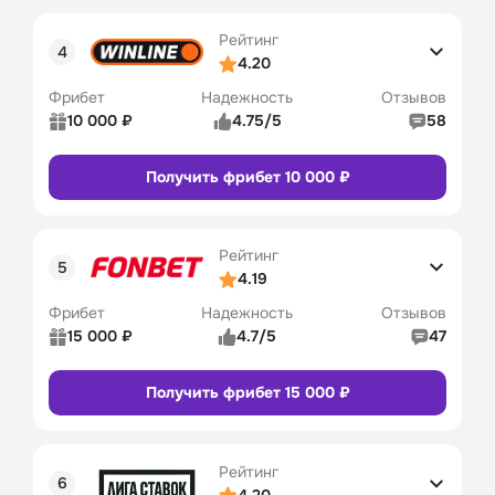
42
Линия в прематче
5/5
Рейтинг
Линия в лайве
Сайт
Приложение
3/5
4.20
Удобство платежей
4/5
Фрибет
Надежность
Отзывов
Служба поддержки
5/5
10 000 ₽
4.75/5
58
Бонусы и акции
4/5
Рейтинг 
5/5
Получить фрибет 10 000 ₽
пользователей
Промокод
Бонусы
Коэффициенты
4/5
34
Линия в прематче
4/5
Рейтинг
Линия в лайве
Сайт
Приложение
4/5
4.19
Удобство платежей
4/5
Фрибет
Надежность
Отзывов
Служба поддержки
4/5
15 000 ₽
4.7/5
47
Бонусы и акции
5/5
Рейтинг 
5/5
Получить фрибет 15 000 ₽
пользователей
Промокод
Бонусы
Коэффициенты
4/5
10
Линия в прематче
4/5
Рейтинг
Линия в лайве
Сайт
Приложение
4/5
4.20