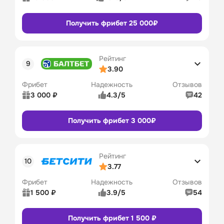
Бонусы и акции
4/5
Рейтинг 
5/5
Получить фрибет 25 000₽
пользователей
Промокод
Бонусы
Коэффициенты
4/5
15
Линия в прематче
4/5
Рейтинг
Линия в лайве
Сайт
Приложение
3/5
3.90
Удобство платежей
4/5
Фрибет
Надежность
Отзывов
Служба поддержки
4/5
3 000 ₽
4.3/5
42
Бонусы и акции
4/5
Рейтинг 
5/5
Получить фрибет 3 000₽
пользователей
Промокод
Бонусы
Коэффициенты
4/5
16
Линия в прематче
4/5
Рейтинг
Линия в лайве
Сайт
Приложение
3/5
3.77
Удобство платежей
4/5
Фрибет
Надежность
Отзывов
Служба поддержки
4/5
1 500 ₽
3.9/5
54
Бонусы и акции
4/5
Рейтинг 
5/5
Получить фрибет 1 500 ₽
пользователей
Промокод
Бонусы