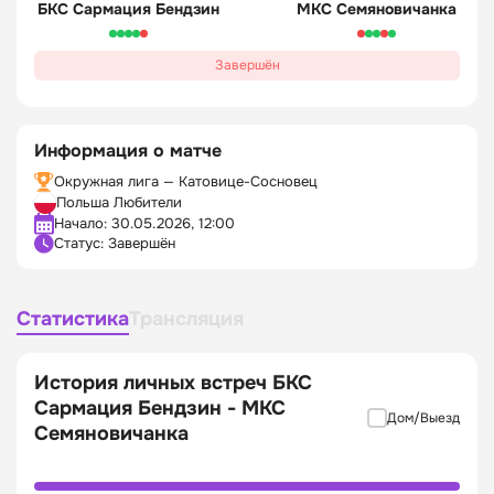
БКС Сармация Бендзин
МКС Семяновичанка
Лига Чемпионов
Зенит
Betcity
Тенниси
Теннис
Настольный теннис
Баскетбол
Лига Европы
Спортбет
Bettery
Балтбет
Футбол
Волейбол
Теннис
24bet
Zenit
Беттери
Киберспорт
Настольный теннис
Завершён
Рейтинги
Футбол
Спортбет
Зенит
Волейбол
Прочие категории
Лучшие букмекеры
РПЛ
24bet
Киберспорт
Приложения для iOS
Футбол
Легальные букмекерские конторы
Фрибеты
Лига чемпионов
Информация о матче
Российские букмекеры
Фрибеты без депозита
АПЛ
РПЛ
Leon
Окружная лига — Катовице-Сосновец
БК с мобильным приложением
Фрибет без отыгрыша
Серия А
Лига чемпионов
Zenit
Польша Любители
Надежные букмекеры
Промокод без отыгрыша
Ла Лига
АПЛ
Лига Ставок
Начало:
30.05.2026, 12:00
БК с гостевым демосчетом
Бонус за регистрацию без отыгрыша
Бундеслига
Серия А
Марафон
Статус: Завершён
БК с большими коэффициентами
Фрибеты сегодня
Лига Европы
Ла Лига
Melbet
БК с минимальными депозитами
Лучшие фрибеты
Лига конференций
Бундеслига
Pari
Статистика
Трансляция
Букмекеры для ставок на американский футбол
Фрибет новым игрокам
Лига наций
Лига Европы
Tennisi
Букмекеры для ставок на бейсбол
Новые БК с фрибетом
Суперкубок УЕФА
Лига конференций
Fonbet
Хоккей
Хоккей
Букмекеры для ставок на гольф
Фрибет 3000
Betcity
История личных встреч БКС
Букмекеры для ставок на автогонки
Акции букмекерских контор при регистрации
КХЛ
КХЛ
BetBoom
Сармация Бендзин - МКС
Дом/Выезд
Букмекеры для ставок на чемпионаты мира и Европы
Промокоды букмекеров
НХЛ
НХЛ
Bettery
Семяновичанка
Букмекеры для ставок на дартс
Бездепозитные бонусы за регистрацию
АХЛ
АХЛ
Olimpbet
Баскетбол
Баскетбол
Букмекеры для ставок на скачки
Бездепозитные бонусы букмекеров
Winline