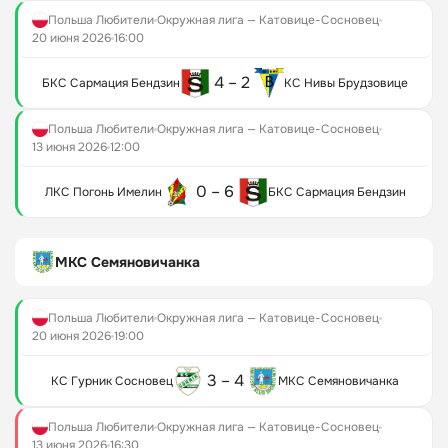
Польша Любители
Окружная лига — Катовице-Сосновец
20 июня 2026
16:00
4 – 2
БКС Сармация Бендзин
КС Нивы Брудзовице
Польша Любители
Окружная лига — Катовице-Сосновец
13 июня 2026
12:00
0 – 6
ЛКС Погонь Имелин
БКС Сармация Бендзин
МКС Семяновичанка
Польша Любители
Окружная лига — Катовице-Сосновец
20 июня 2026
19:00
3 – 4
КС Гурник Сосновец
МКС Семяновичанка
Польша Любители
Окружная лига — Катовице-Сосновец
13 июня 2026
16:30