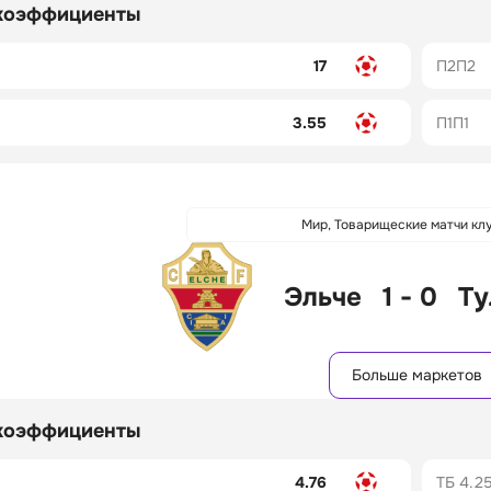
коэффициенты
17
П2П2
3.55
П1П1
Мир, Товарищеские матчи кл
Эльче
1 - 0
Ту
Больше маркетов
коэффициенты
4.76
ТБ 4.2