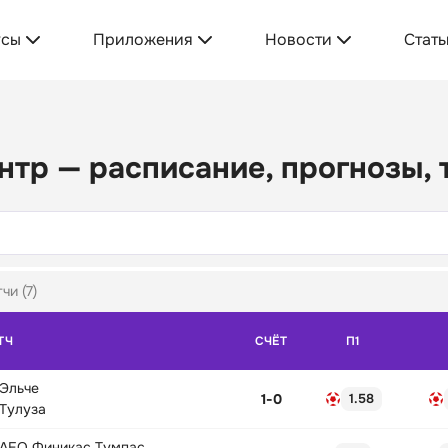
усы
Приложения
Новости
Стать
нтр — расписание, прогнозы,
чи (7)
ТЧ
СЧЁТ
П1
Эльче
1
-
0
1.58
Тулуза
АЕО Финикас Тумпас