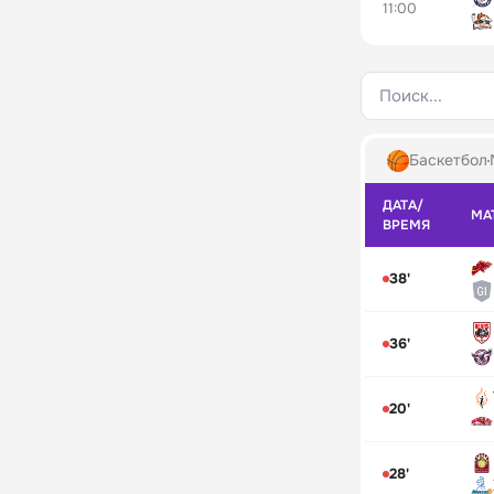
11:00
Поиск...
Баскетбол
ДАТА/
МА
ВРЕМЯ
38'
36'
20'
28'