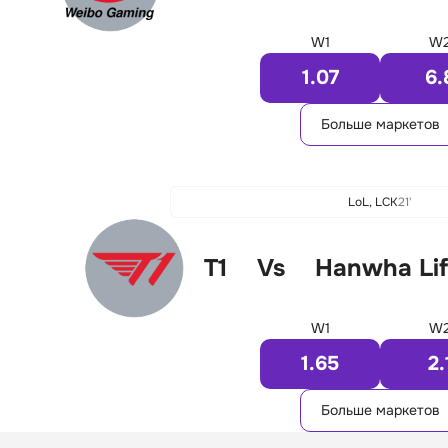
W1
W
1.07
6.
Больше маркетов
LoL, LCK
21'
T1
Vs
Hanwha Lif
W1
W
1.65
2.
Больше маркетов