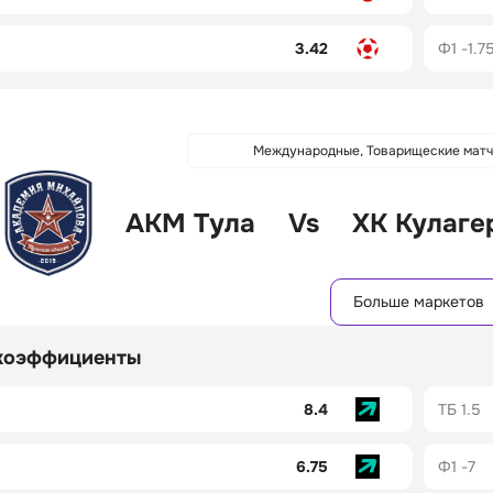
3.42
Ф1 -1.7
Международные, Товарищеские матч
АКМ Тула
Vs
ХК Кулаге
Больше маркетов
коэффициенты
8.4
ТБ 1.5
6.75
Ф1 -7