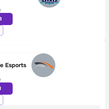
2
8
e Esports
2
1