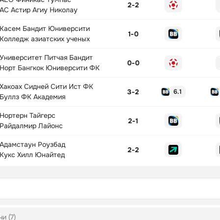
2
-
2
АС Астир Агиу Николау
Касем Бандит Юниверсити
1
-
0
Колледж азиатских ученых
Университет Питчая Бандит
0
-
0
Норт Бангкок Юниверсити ФК
Хакоах Сидней Сити Ист ФК
3
-
2
6.1
Буллз ФК Академия
Нортерн Тайгерс
2
-
1
Райдалмир Лайонс
Адамстаун Роузбад
2
-
2
Кукс Хилл Юнайтед
и (7)