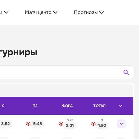
и
Матч центр
Прогнозы
 турниры
X
П2
ФОРА
ТОТАЛ
0.75
3
3.92
5.48
2.01
1.92