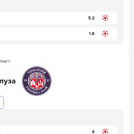
5.2
1.8
убов
16'
луза
5
4