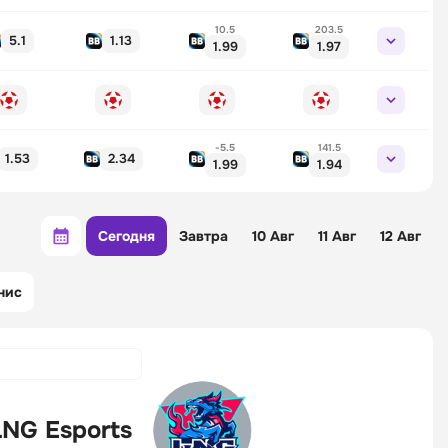
10.5
203.5
5.1
1.13
1.99
1.97
-5.5
141.5
1.53
2.34
1.99
1.94
Сегодня
Завтра
10 Авг
11 Авг
12 Авг
нис
LNG Esports