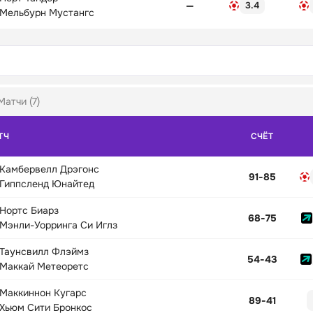
—
3.4
Мельбурн Мустангс
Матчи (7)
ТЧ
СЧЁТ
Камбервелл Дрэгонс
91
-
85
Гиппсленд Юнайтед
Нортс Биарз
68
-
75
Мэнли-Уорринга Си Иглз
Таунсвилл Флэймз
54
-
43
Маккай Метеоретс
Маккиннон Кугарс
89
-
41
Хьюм Сити Бронкос