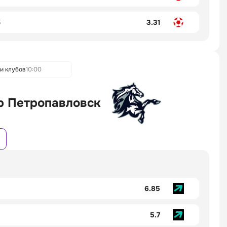
5
3.31
и клубов
10:00
р Петропавловск
6.85
5.7