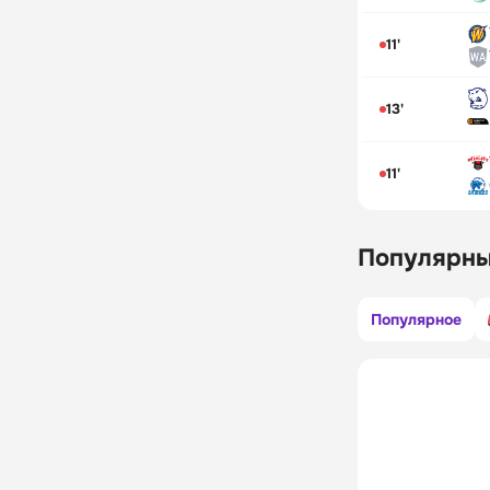
11'
13'
11'
Популярны
Популярное