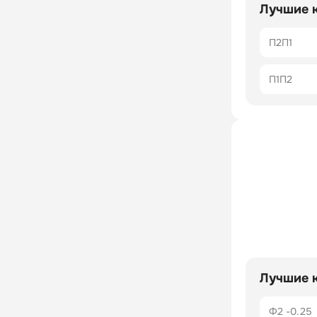
Лучшие 
П2П1
П1П2
Лучшие 
Ф2 -0.25