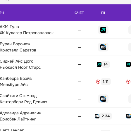
ТЧ
СЧЁТ
П1
АКМ Тула
—
ХК Кулагер Петропавловск
Буран Воронеж
—
Кристалл Саратов
Сидней Айс Догс
—
14
Ньюкасл Норт Старс
Канберра Брэйв
—
1.11
Мельбурн Айс
Скайтити Стэмпэд
—
Кентербери Ред Девилз
Аделаида Адреналин
—
2.34
Брисбен Лайтнинг
Перт Тандер