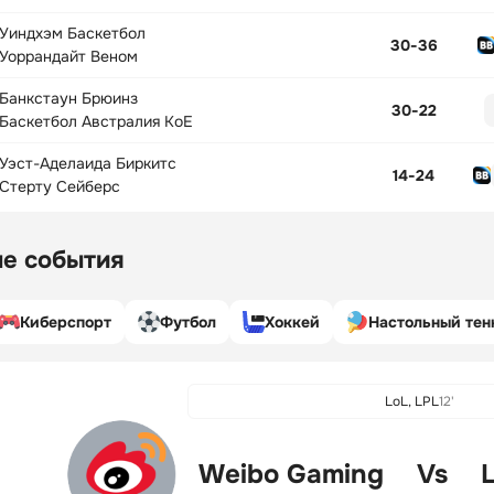
Уиндхэм Баскетбол
30
-
36
Уоррандайт Веном
Банкстаун Брюинз
30
-
22
Баскетбол Австралия КоЕ
Уэст-Аделаида Биркитс
14
-
24
Стерту Сейберс
е события
Киберспорт
Футбол
Хоккей
Настольный тен
LoL, LPL
12'
Weibo Gaming
Vs