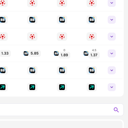
0
4.5
1.33
5.85
1.89
1.37