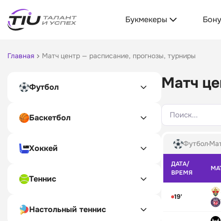
Букмекеры
Бон
Главная
Матч центр — расписание, прогнозы, турниры
Матч це
Футбол
Поиск...
Баскетбол
Футбол
Мат
Хоккей
ДАТА/
МА
ВРЕМЯ
Теннис
19'
Настольный теннис