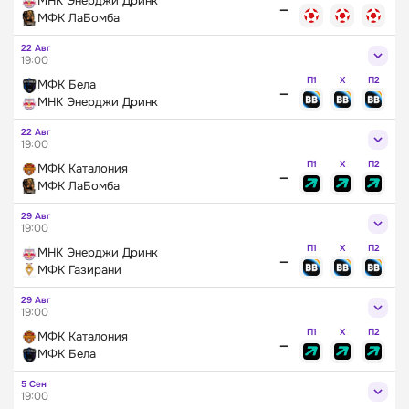
МНК Энерджи Дринк
—
МФК ЛаБомба
22 Авг
19:00
П1
X
П2
МФК Бела
—
МНК Энерджи Дринк
22 Авг
19:00
П1
X
П2
МФК Каталония
—
МФК ЛаБомба
29 Авг
19:00
П1
X
П2
МНК Энерджи Дринк
—
МФК Газирани
29 Авг
19:00
П1
X
П2
МФК Каталония
—
МФК Бела
5 Сен
19:00