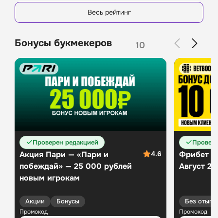
Линия в лайве
Сайт
Приложение
4/5
Весь рейтинг
Удобство платежей
4/5
Служба поддержки
4/5
Бонусы букмекеров
10
Бонусы и акции
4/5
Промокод
Бонусы
13
Сайт
Приложение
Проверен редакцией
Провере
Акция Пари — «Пари и
4.6
Фрибет Б
побеждай» — 25 000 рублей
Август 20
новым игрокам
Акции
Бонусы
Без отыгр
Промокод
Промокод