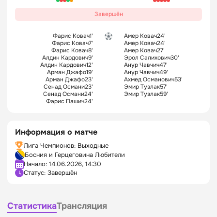
Лига Чемпионов
Зенит
Betcity
Тенниси
Теннис
Настольный теннис
Баскетбол
Завершён
Лига Европы
Спортбет
Bettery
Балтбет
Футбол
Волейбол
Теннис
24bet
Zenit
Беттери
Киберспорт
Настольный теннис
Фарис Ковач
1'
Амер Ковач
24'
Рейтинги
Футбол
Спортбет
Зенит
Волейбол
Фарис Ковач
7'
Амер Ковач
24'
Прочие категории
Фарис Ковач
8'
Амер Ковач
27'
Лучшие букмекеры
РПЛ
24bet
Киберспорт
Алдин Кардович
9'
Эрол Салихович
30'
Приложения для iOS
Футбол
Легальные букмекерские конторы
Фрибеты
Лига чемпионов
Алдин Кардович
12'
Анур Чавчич
47'
Арман Джафо
19'
Анур Чавчич
49'
Российские букмекеры
Фрибеты без депозита
АПЛ
РПЛ
Leon
Арман Джафо
23'
Ахмед Османович
53'
БК с мобильным приложением
Фрибет без отыгрыша
Серия А
Лига чемпионов
Zenit
Сенад Османи
23'
Эмир Тузлак
57'
Сенад Османи
24'
Эмир Тузлак
59'
Надежные букмекеры
Промокод без отыгрыша
Ла Лига
АПЛ
Лига Ставок
Фарис Пашич
24'
БК с гостевым демосчетом
Бонус за регистрацию без отыгрыша
Бундеслига
Серия А
Марафон
БК с большими коэффициентами
Фрибеты сегодня
Лига Европы
Ла Лига
Melbet
БК с минимальными депозитами
Лучшие фрибеты
Лига конференций
Бундеслига
Pari
Информация о матче
Букмекеры для ставок на американский футбол
Фрибет новым игрокам
Лига наций
Лига Европы
Tennisi
Лига Чемпионов: Выходные
Букмекеры для ставок на бейсбол
Новые БК с фрибетом
Суперкубок УЕФА
Лига конференций
Fonbet
Босния и Герцеговина Любители
Хоккей
Хоккей
Букмекеры для ставок на гольф
Фрибет 3000
Betcity
Начало:
14.06.2026, 14:30
Статус: Завершён
Букмекеры для ставок на автогонки
Акции букмекерских контор при регистрации
КХЛ
КХЛ
BetBoom
Букмекеры для ставок на чемпионаты мира и Европы
Промокоды букмекеров
НХЛ
НХЛ
Bettery
Букмекеры для ставок на дартс
Бездепозитные бонусы за регистрацию
АХЛ
АХЛ
Olimpbet
Статистика
Трансляция
Баскетбол
Баскетбол
Букмекеры для ставок на скачки
Бездепозитные бонусы букмекеров
Winline