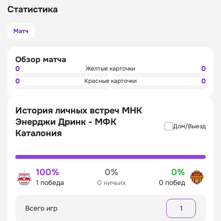
Букмекеры для ставок на киберспорт
НБА
НБА
Baltbet
Статистика
Букмекеры для профессиональных игроков
Единая Лига ВТБ
Единая Лига ВТБ
24Бет
Букмекеры для ставок на футбол
Евролига
Евролига
Матч
WNBA
WNBA
Суперлига
Суперлига
Теннис
Теннис
Обзор матча
0
0
Желтые карточки
US Open 2026 ATP
ATP
US Open 2026 WTA
WTA
0
0
Красные карточки
Настольный теннис
Cincinnati ATP
Cincinnati WTA
Челленджер
История личных встреч МНК
Настольный теннис
Лига Про
Энерджи Дринк - МФК
Чемпионат мира
Setka Cup
Дом/Выезд
Каталония
Волейбол
Кубок мира
Чемпионат Европы
Лига Наций
WTT Champions Yokohama, MS
Суперлига России
Киберспорт
100%
0%
0%
WTT Champions Yokohama, WS
1 победа
0 ничьих
0 побед
Europe Smash Sweden, WS
IEM Cologne
Europe Smash Sweden, MS
The International
Волейбол
Всего игр
1
Лига Наций