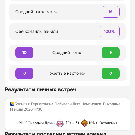
Чемпионат мира
Суперлига России
Средний тотал матча
19
Чемпионат Европы
Киберспорт
Обе команды забили
100%
IEM Cologne
The International
Esports World Cup Counter Strike
10
Средний тотал
9
0
Жёлтые карточки
0
Результаты личных встреч
Босния и Герцеговина Любители
Лига Чемпионов: Выходные
14 июня 2026
14:30
10 – 9
МНК Энерджи Дринк
МФК Каталония
Результаты последних встреч команд