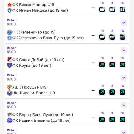
П1
X
П2
ФК Вележ Мостар U19
—
ФК Игман Илиджа (до 19 лет)
15 Авг
18:00
П1
X
П2
ФК Железничар (до 19)
—
ФК Железничар Баня-Лука (до 19 лет)
15 Авг
18:00
П1
X
П2
ФК Слога Добой (до 19 лет)
—
ФК Крупа (до 19 лет)
15 Авг
18:00
П1
X
П2
ХШК Посушье U19
—
НК Широки-Бриег U19
15 Авг
18:00
П1
X
П2
ФК Борац Баня-Лука (до 19 лет)
—
ФК Радник Биелина (до 19 лет)
15 Авг