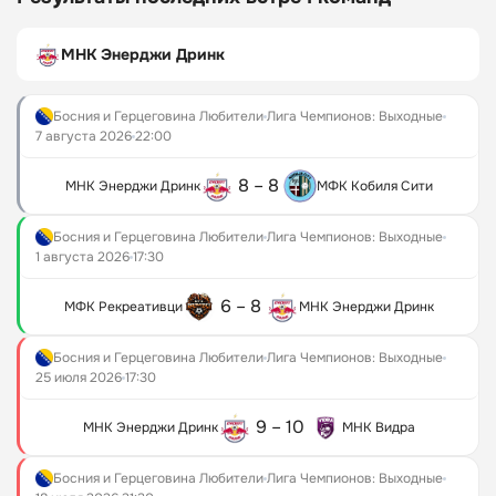
МНК Энерджи Дринк
Босния и Герцеговина Любители
Лига Чемпионов: Выходные
7 августа 2026
22:00
8 – 8
МНК Энерджи Дринк
МФК Кобиля Сити
Босния и Герцеговина Любители
Лига Чемпионов: Выходные
1 августа 2026
17:30
6 – 8
МФК Рекреативци
МНК Энерджи Дринк
Босния и Герцеговина Любители
Лига Чемпионов: Выходные
25 июля 2026
17:30
9 – 10
МНК Энерджи Дринк
МНК Видра
Босния и Герцеговина Любители
Лига Чемпионов: Выходные