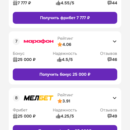
7 777 ₽
4.55/5
44
Бонусы и акции
4/5
Рейтинг 
5/5
Получить фрибет 7 777 ₽
пользователей
Промокод
Бонусы
Коэффициенты
4/5
10
Линия в прематче
4/5
Рейтинг
Сайт
Приложение
Линия в лайве
4/5
4.06
Удобство платежей
4/5
Бонус
Надежность
Отзывов
Служба поддержки
4/5
25 000 ₽
4.5/5
46
Бонусы и акции
5/5
Рейтинг 
5/5
Получить бонус 25 000 ₽
пользователей
Бонусы
17
Коэффициенты
4/5
Сайт
Приложение
Линия в прематче
4/5
Рейтинг
Линия в лайве
4/5
3.91
Удобство платежей
4/5
Фрибет
Надежность
Отзывов
Служба поддержки
4/5
25 000 ₽
4.25/5
49
Бонусы и акции
4/5
Рейтинг 
5/5