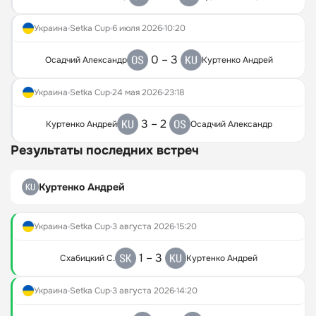
Украина
Setka Cup
6 июля 2026
10:20
0 – 3
Осадчий Александр
Куртенко Андрей
Украина
Setka Cup
24 мая 2026
23:18
3 – 2
Куртенко Андрей
Осадчий Александр
Результаты последних встреч
Куртенко Андрей
Украина
Setka Cup
3 августа 2026
15:20
1 – 3
Схабицкий С.
Куртенко Андрей
Украина
Setka Cup
3 августа 2026
14:20