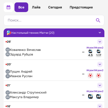
Все
Лайв
Сегодня
Предстоящие
Поиск...
Настольный теннис
Матчи (20)
26'
Игрок1
Игрок2
Коваленко Вячеслав
—
Эдуард Рубцов
4.5
1.17
20'
Игрок1
Игрок2
Лущик Андрей
—
Иванов Руслан
21'
Игрок1
Игрок2
Александр Струтинский
—
Максута Владимир
16'