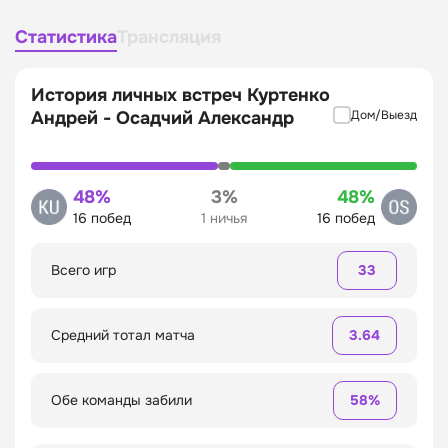
Букмекеры для ставок на киберспорт
НБА
НБА
Baltbet
Букмекеры для профессиональных игроков
Единая Лига ВТБ
Единая Лига ВТБ
24Бет
Статистика
Трансляция
Букмекеры для ставок на футбол
Евролига
Евролига
WNBA
WNBA
История личных встреч Куртенко
Суперлига
Суперлига
Теннис
Теннис
Андрей - Осадчий Александр
Дом/Выезд
US Open 2026 ATP
ATP
US Open 2026 WTA
WTA
Настольный теннис
Cincinnati ATP
48%
3%
48%
Cincinnati WTA
Челленджер
16 побед
1 ничья
16 побед
Настольный теннис
Лига Про
Чемпионат мира
Setka Cup
Всего игр
33
Волейбол
Кубок мира
Чемпионат Европы
Лига Наций
WTT Champions Yokohama, MS
Суперлига России
Средний тотал матча
3.64
Киберспорт
WTT Champions Yokohama, WS
Europe Smash Sweden, WS
IEM Cologne
Europe Smash Sweden, MS
The International
Обе команды забили
58%
Волейбол
Лига Наций