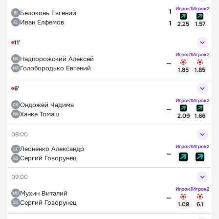
Игрок1
Игрок2
1
Белоконь Евгений
Иван Елфемов
1
2.25
1.57
11'
Игрок1
Игрок2
Надпорожский Алексей
—
Голобородько Евгений
1.85
1.85
6'
Игрок1
Игрок2
Ондржей Чадима
—
Ханке Томаш
2.09
1.66
08:00
Игрок1
Игрок2
Леоненко Александр
—
Сергий Говорунец
09:00
Игрок1
Игрок2
Мухин Виталий
—
Сергий Говорунец
1.09
6.1