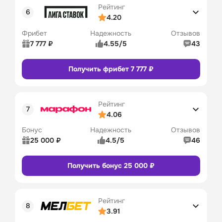
Рейтинг
Линия в лайве
Сайт
Приложение
4/5
4.20
Удобство платежей
4/5
Фрибет
Надежность
Отзывов
Служба поддержки
5/5
7 777 ₽
4.55/5
43
Бонусы и акции
4/5
Рейтинг 
5/5
Получить фрибет 7 777 ₽
пользователей
Промокод
Бонусы
Коэффициенты
4/5
10
Линия в прематче
4/5
Рейтинг
Сайт
Приложение
Линия в лайве
4/5
4.06
Удобство платежей
4/5
Бонус
Надежность
Отзывов
Служба поддержки
4/5
25 000 ₽
4.5/5
46
Бонусы и акции
5/5
Рейтинг 
5/5
Получить бонус 25 000 ₽
пользователей
Бонусы
17
Коэффициенты
4/5
Сайт
Приложение
Линия в прематче
4/5
Рейтинг
Линия в лайве
4/5
3.91
Удобство платежей
4/5