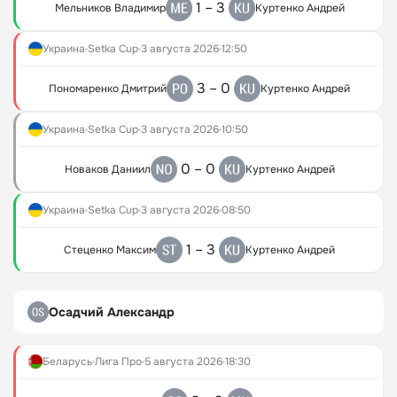
1 – 3
Мельников Владимир
Куртенко Андрей
Украина
Setka Cup
3 августа 2026
12:50
3 – 0
Пономаренко Дмитрий
Куртенко Андрей
Украина
Setka Cup
3 августа 2026
10:50
0 – 0
Новаков Даниил
Куртенко Андрей
Украина
Setka Cup
3 августа 2026
08:50
1 – 3
Стеценко Максим
Куртенко Андрей
Осадчий Александр
Беларусь
Лига Про
5 августа 2026
18:30