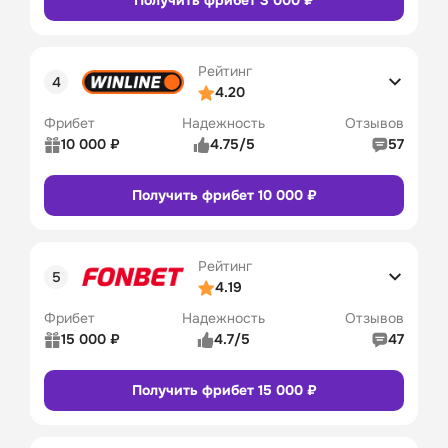
Получить фрибет 3 000 ₽
пользователей
Промокод
Бонусы
Коэффициенты
5/5
42
Линия в прематче
5/5
Рейтинг
Линия в лайве
Сайт
Приложение
3/5
4.20
Удобство платежей
4/5
Фрибет
Надежность
Отзывов
Служба поддержки
5/5
10 000 ₽
4.75/5
57
Бонусы и акции
4/5
Рейтинг 
5/5
Получить фрибет 10 000 ₽
пользователей
Промокод
Бонусы
Коэффициенты
4/5
34
Линия в прематче
4/5
Рейтинг
Линия в лайве
Сайт
Приложение
4/5
4.19
Удобство платежей
4/5
Фрибет
Надежность
Отзывов
Служба поддержки
4/5
15 000 ₽
4.7/5
47
Бонусы и акции
5/5
Рейтинг 
5/5
Получить фрибет 15 000 ₽
пользователей
Промокод
Бонусы
Коэффициенты
4/5
10
Линия в прематче
4/5