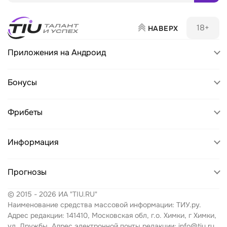
Поиск по матч-центру
18+
НАВЕРХ
Приложения на Андроид
Пари
Бонусы
БетБум
Pari
Фрибеты
Леон
BetBoom
Лига Ставок
Пари
Информация
Leon
Мелбет
БетБум
Winline
Политика конфиденциальности
Прогнозы
Бетсити
Леон
Fonbet
Политика cookies
Марафон
© 2015 - 2026 ИА "TIU.RU"
Винлайн
Прогнозы на спорт
Марафон
Пользовательское соглашение
Наименование средства массовой информации: ТИУ.ру.
Фонбет
Фонбет
Футбол
Адрес редакции: 141410, Московская обл, г.о. Химки, г Химки,
Betcity
Согласие на обработку персональных данных
ул. Дружбы. Адрес электронной почты редакции: info@tiu.ru.