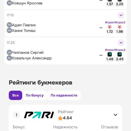
—
Ковшун Ярослав
1.57
2.25
17:15
Игрок1
Игрок2
Адам Павлик
—
Ханке Томаш
1.72
1.98
17:25
Игрок1
Игрок2
Челпанов Сергей
—
Ковальчук Александр
1.48
2.45
Рейтинги букмекеров
Все
По бонусу
По надежности
Рейтинг
4.64
Бонус
Надежность
Отзывов