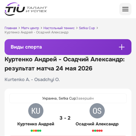
Главная
Матч центр
Настольный теннис
Setka Cup
Куртенко Андрей - Осадчий Александр
Популярные БК
Пари
Виды спорта
По букмекеру
БетБум
Леон
Pari
Куртенко Андрей - Осадчий Александр:
Приложения для Android
Винлайн
BetBoom
результат матча 24 мая 2026
Фонбет
Leon
Пари
Виды спорта
Марафон
Winline
БетБум
Kurtenko A. - Osadchyi O.
Бетсити
Fonbet
Леон
Баскетбол
Статьи о БК
Мелбет
Лига Ставок
Винлайн
Киберспорт
Winline
Лига Ставок
Марафон
Фонбет
Теннис
Украина, Setka Cup
Завершён
База знаний
По видам спорта
Олимпбет
Бет-М
Марафон
Хоккей
Виды ставок
Тенниси
Baltbet
Бетсити
Футбол
Футбол
3 - 2
Футбол
По видам спорта
Основы ставок
Балтбет
Melbet
Мелбет
Хоккей
Куртенко Андрей
Осадчий Александр
Евролига
Сервисы
Бет-М
Olimpbet
Лига Ставок
Баскетбол
Футбол
Виды спорта
Кубок России
Беттери
Tennisi
Олимпбет
Теннис
Хоккей