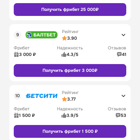
Рейтинг 
5/5
Получить фрибет 25 000₽
пользователей
Промокод
Бонусы
Коэффициенты
4/5
15
Линия в прематче
4/5
Рейтинг
Линия в лайве
Сайт
Приложение
3/5
3.90
Удобство платежей
4/5
Фрибет
Надежность
Отзывов
Служба поддержки
4/5
3 000 ₽
4.3/5
41
Бонусы и акции
4/5
Рейтинг 
5/5
Получить фрибет 3 000₽
пользователей
Промокод
Бонусы
Коэффициенты
4/5
16
Линия в прематче
4/5
Рейтинг
Линия в лайве
Сайт
Приложение
3/5
3.77
Удобство платежей
4/5
Фрибет
Надежность
Отзывов
Служба поддержки
4/5
1 500 ₽
3.9/5
53
Бонусы и акции
4/5
Рейтинг 
5/5
Получить фрибет 1 500 ₽
пользователей
Промокод
Бонусы
Коэффициенты
3/5