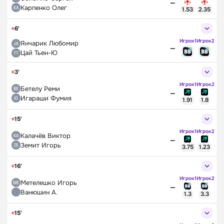
—
Карпенко Олег
1.53
2.35
6'
Игрок1
Игрок2
Янчарик Любомир
—
Цай Тьен-Ю
3'
Игрок1
Игрок2
Бетелу Реми
—
Игараши Фумия
1.91
1.8
15'
Игрок1
Игрок2
Калачёв Виктор
—
Земит Игорь
3.75
1.23
16'
Игрок1
Игрок2
Метелешко Игорь
—
Ванюшин А.
1.3
3.3
15'