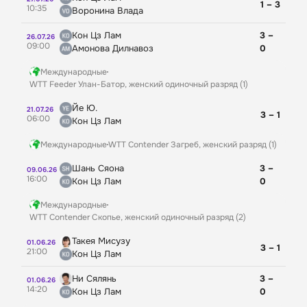
Букмекеры для ставок на киберспорт
НБА
НБА
Baltbet
1 – 3
10:35
Воронина Влада
Букмекеры для профессиональных игроков
Единая Лига ВТБ
Единая Лига ВТБ
24Бет
Букмекеры для ставок на футбол
Евролига
Евролига
Кон Цз Лам
3 –
26.07.26
09:00
Амонова Дилнавоз
0
WNBA
WNBA
Суперлига
Суперлига
Международные
Теннис
Теннис
WTT Feeder Улан-Батор, женский одиночный разряд (1)
US Open 2026 ATP
ATP
Йе Ю.
21.07.26
US Open 2026 WTA
WTA
3 – 1
06:00
Кон Цз Лам
Настольный теннис
Cincinnati ATP
Cincinnati WTA
Челленджер
Международные
WTT Contender Загреб, женский разряд (1)
Настольный теннис
Лига Про
Шань Сяона
3 –
09.06.26
Чемпионат мира
Setka Cup
16:00
Кон Цз Лам
0
Волейбол
Кубок мира
Международные
Чемпионат Европы
Лига Наций
WTT Contender Скопье, женский одиночный разряд (2)
WTT Champions Yokohama, MS
Суперлига России
Киберспорт
WTT Champions Yokohama, WS
Такея Мисузу
01.06.26
3 – 1
21:00
Europe Smash Sweden, WS
IEM Cologne
Кон Цз Лам
Europe Smash Sweden, MS
The International
Ни Сялянь
3 –
01.06.26
Волейбол
14:20
Кон Цз Лам
0
Лига Наций