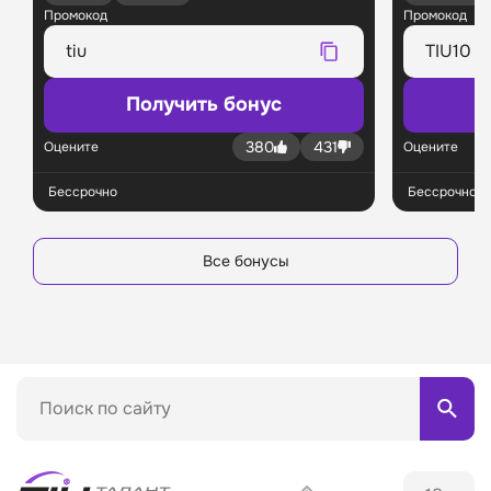
Промокод
Промокод
Получить бонус
П
380
431
Оцените
Оцените
Бессрочно
Бессрочно
Все бонусы
Поиск по матч-центру