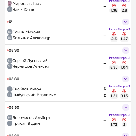
Игрок1
Игрок2
Мирослав Гаек
—
Яхим Юппа
1.38
2.8
5'
Игрок1
Игрок2
Сенык Михаил
—
Больных Александр
2.5
1.47
08:30
Игрок1
Игрок2
Сергей Луговский
—
Чернышов Алексей
8.35
1.04
08:30
Игрок1
Игрок2
0
Скоблов Антон
Цыбульский Владимир
0
1.31
3.15
08:30
Игрок1
Игрок2
Богомолов Альберт
—
Пряхин Вадим
1.72
2
08:30