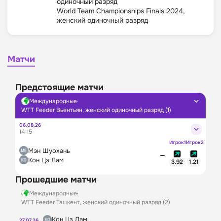
одиночный разряд
Лига Чемпионов
Зенит
Betcity
Тенниси
Теннис
Настольный теннис
Баскетбол
World Team Championships Finals 2024,
Лига Европы
Спортбет
Bettery
Балтбет
Футбол
Волейбол
Теннис
женский одиночный разряд
24bet
Zenit
Беттери
Киберспорт
Настольный теннис
Рейтинги
Футбол
Спортбет
Зенит
Волейбол
Прочие категории
Лучшие букмекеры
РПЛ
24bet
Киберспорт
Матчи
Приложения для iOS
Футбол
Легальные букмекерские конторы
Фрибеты
Лига чемпионов
Российские букмекеры
Фрибеты без депозита
АПЛ
РПЛ
Leon
БК с мобильным приложением
Фрибет без отыгрыша
Серия А
Лига чемпионов
Zenit
Предстоящие матчи
Надежные букмекеры
Промокод без отыгрыша
Ла Лига
АПЛ
Лига Ставок
Международные
БК с гостевым демосчетом
Бонус за регистрацию без отыгрыша
Бундеслига
Серия А
Марафон
WTT Feeder Вьентьян, женский одиночный разряд (1)
БК с большими коэффициентами
Фрибеты сегодня
Лига Европы
Ла Лига
Melbet
06.08.26
БК с минимальными депозитами
Лучшие фрибеты
Лига конференций
Бундеслига
Pari
14:15
Букмекеры для ставок на американский футбол
Фрибет новым игрокам
Лига наций
Лига Европы
Tennisi
Игрок1
Игрок2
Мэн Шуохань
Букмекеры для ставок на бейсбол
Новые БК с фрибетом
Суперкубок УЕФА
Лига конференций
Fonbet
—
Кон Цз Лам
3.92
1.21
Хоккей
Хоккей
Букмекеры для ставок на гольф
Фрибет 3000
Betcity
Букмекеры для ставок на автогонки
Акции букмекерских контор при регистрации
КХЛ
КХЛ
BetBoom
Прошедшие матчи
Букмекеры для ставок на чемпионаты мира и Европы
Промокоды букмекеров
НХЛ
НХЛ
Bettery
Международные
Букмекеры для ставок на дартс
Бездепозитные бонусы за регистрацию
АХЛ
АХЛ
Olimpbet
WTT Feeder Ташкент, женский одиночный разряд (2)
Баскетбол
Баскетбол
Букмекеры для ставок на скачки
Бездепозитные бонусы букмекеров
Winline
Кон Цз Лам
27.07.26