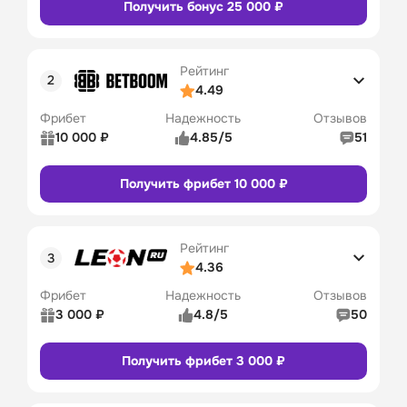
Получить бонус 25 000 ₽
пользователей
Коэффициенты
5/5
Линия в прематче
4/5
Рейтинг
Линия в лайве
5/5
4.49
Удобство платежей
4/5
Фрибет
Надежность
Отзывов
Служба поддержки
5/5
10 000 ₽
4.85/5
51
Бонусы и акции
5/5
Рейтинг 
5/5
Получить фрибет 10 000 ₽
пользователей
Промокод
Бонусы
Коэффициенты
5/5
22
Линия в прематче
4/5
Рейтинг
Линия в лайве
Сайт
Приложение
5/5
4.36
Удобство платежей
4/5
Фрибет
Надежность
Отзывов
Служба поддержки
4/5
3 000 ₽
4.8/5
50
Бонусы и акции
5/5
Рейтинг 
5/5
Получить фрибет 3 000 ₽
пользователей
Промокод
Бонусы
Коэффициенты
5/5
42