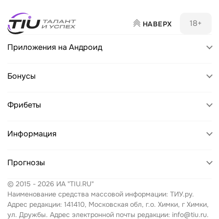
Поиск по матч-центру
18+
НАВЕРХ
Приложения на Андроид
Пари
Бонусы
БетБум
Pari
Фрибеты
Леон
BetBoom
Лига Ставок
Пари
Информация
Leon
Мелбет
БетБум
Winline
Политика конфиденциальности
Прогнозы
Бетсити
Леон
Fonbet
Политика cookies
Марафон
© 2015 - 2026 ИА "TIU.RU"
Винлайн
Прогнозы на спорт
Марафон
Пользовательское соглашение
Наименование средства массовой информации: ТИУ.ру.
Фонбет
Фонбет
Футбол
Адрес редакции: 141410, Московская обл, г.о. Химки, г Химки,
Betcity
Согласие на обработку персональных данных
ул. Дружбы. Адрес электронной почты редакции: info@tiu.ru.