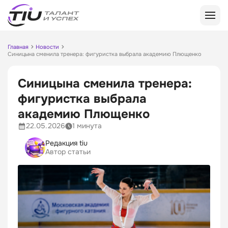
Главная
Новости
Синицына сменила тренера: фигуристка выбрала академию Плющенко
Популярные БК
Пари
Синицына сменила тренера:
По букмекеру
БетБум
Леон
Pari
фигуристка выбрала
Приложения для Android
Винлайн
BetBoom
академию Плющенко
Фонбет
Leon
Пари
22.05.2026
1 минута
Виды спорта
Марафон
Winline
БетБум
Бетсити
Fonbet
Леон
Баскетбол
Редакция tiu
Автор статьи
Статьи о БК
Мелбет
Лига Ставок
Винлайн
Киберспорт
Winline
Лига Ставок
Марафон
Фонбет
Теннис
База знаний
По видам спорта
Олимпбет
Бет-М
Марафон
Хоккей
Виды ставок
Тенниси
Baltbet
Бетсити
Футбол
Футбол
Футбол
По видам спорта
Основы ставок
Балтбет
Melbet
Мелбет
Хоккей
Евролига
Сервисы
Бет-М
Olimpbet
Лига Ставок
Баскетбол
Футбол
Виды спорта
Кубок России
Беттери
Tennisi
Олимпбет
Теннис
Хоккей