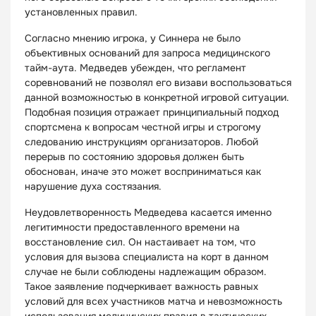
Букмекеры для ставок на киберспорт
НБА
НБА
Baltbet
установленных правил.
Букмекеры для профессиональных игроков
Единая Лига ВТБ
Единая Лига ВТБ
24Бет
Букмекеры для ставок на футбол
Евролига
Евролига
Согласно мнению игрока, у Синнера не было
WNBA
WNBA
объективных оснований для запроса медицинского
Суперлига
Суперлига
тайм-аута. Медведев убежден, что регламент
Теннис
Теннис
соревнований не позволял его визави воспользоваться
данной возможностью в конкретной игровой ситуации.
US Open 2026 ATP
ATP
Подобная позиция отражает принципиальный подход
US Open 2026 WTA
WTA
спортсмена к вопросам честной игры и строгому
Настольный теннис
Cincinnati ATP
следованию инструкциям организаторов. Любой
Cincinnati WTA
Челленджер
перерыв по состоянию здоровья должен быть
Настольный теннис
Лига Про
обоснован, иначе это может восприниматься как
Чемпионат мира
Setka Cup
нарушение духа состязания.
Волейбол
Кубок мира
Неудовлетворенность Медведева касается именно
Чемпионат Европы
Лига Наций
легитимности предоставленного времени на
WTT Champions Yokohama, MS
Суперлига России
восстановление сил. Он настаивает на том, что
Киберспорт
WTT Champions Yokohama, WS
условия для вызова специалиста на корт в данном
Europe Smash Sweden, WS
IEM Cologne
случае не были соблюдены надлежащим образом.
Europe Smash Sweden, MS
The International
Такое заявление подчеркивает важность равных
Волейбол
условий для всех участников матча и невозможность
Лига Наций
использования медицинских правил в тактических