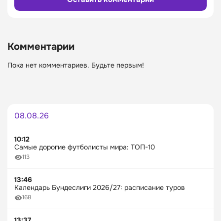
Комментарии
Пока нет комментариев. Будьте первым!
08.08.26
10:12
Самые дорогие футболисты мира: ТОП-10
113
13:46
Календарь Бундеслиги 2026/27: расписание туров
168
13:37