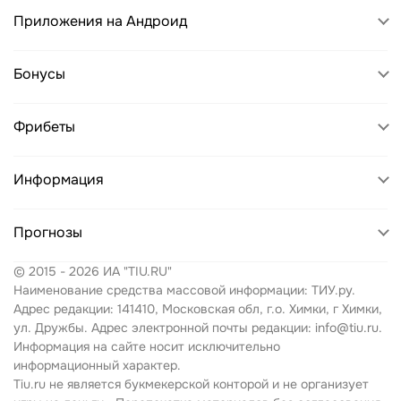
Приложения на Андроид
Пари
Бонусы
БетБум
Pari
Фрибеты
Леон
BetBoom
Лига Ставок
Пари
Информация
Leon
Мелбет
БетБум
Winline
Политика конфиденциальности
Прогнозы
Бетсити
Леон
Fonbet
Политика cookies
Марафон
© 2015 - 2026 ИА "TIU.RU"
Винлайн
Прогнозы на спорт
Марафон
Пользовательское соглашение
Наименование средства массовой информации: ТИУ.ру.
Фонбет
Фонбет
Футбол
Адрес редакции: 141410, Московская обл, г.о. Химки, г Химки,
Betcity
Согласие на обработку персональных данных
ул. Дружбы. Адрес электронной почты редакции: info@tiu.ru.
Винлайн
Марафон
Хоккей
Информация на сайте носит исключительно
Melbet
Контакты
информационный характер.
Бетсити
Баскетбол
Tiu.ru не является букмекерской конторой и не организует
Лига Ставок
Вакансии