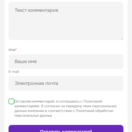
Имя
*
E-mail
Оставляя комментарий, я соглашаюсь с Политикой
комментариев. Я согласен на передачу моих персональных
данных компании в соответствии с Политикой обработки
персональных данных