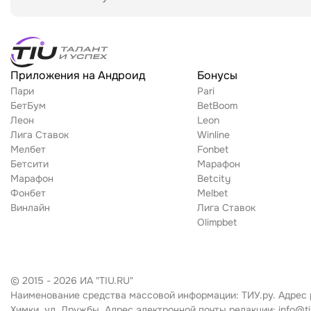
Поиск по матч-центру
Приложения на Андроид
Бонусы
Пари
Pari
БетБум
BetBoom
Леон
Leon
Лига Ставок
Winline
Мелбет
Fonbet
Бетсити
Марафон
Марафон
Betcity
Фонбет
Melbet
Винлайн
Лига Ставок
Olimpbet
© 2015 - 2026 ИА "TIU.RU"
Наименование средства массовой информации: ТИУ.ру. Адрес ред
Химки, ул. Дружбы. Адрес электронной почты редакции: info@ti