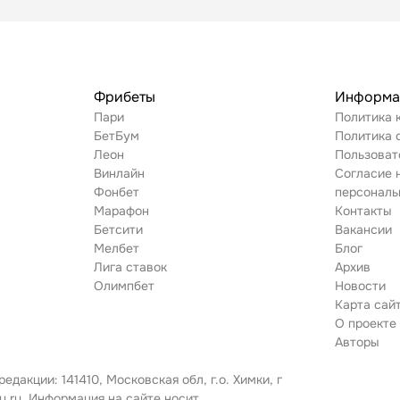
Фрибеты
Информа
Пари
Политика 
БетБум
Политика c
Леон
Пользоват
Винлайн
Согласие 
Фонбет
персональ
Марафон
Контакты
Бетсити
Вакансии
Мелбет
Блог
Лига ставок
Архив
Олимпбет
Новости
Карта сай
О проекте
Авторы
акции: 141410, Московская обл, г.о. Химки, г
u.ru. Информация на сайте носит