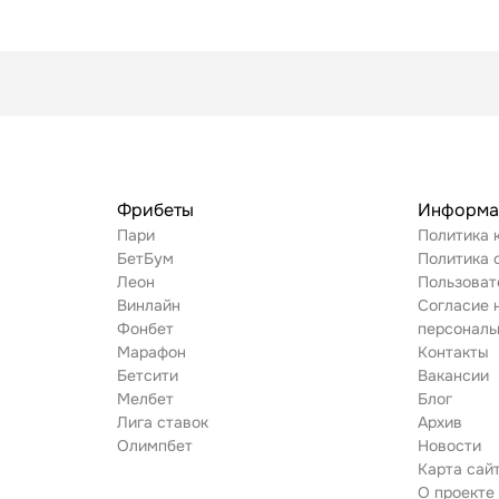
Фрибеты
Информа
Пари
Политика 
БетБум
Политика c
Леон
Пользоват
Винлайн
Согласие 
Фонбет
персональ
Марафон
Контакты
Бетсити
Вакансии
Мелбет
Блог
Лига ставок
Архив
Олимпбет
Новости
Карта сай
О проекте