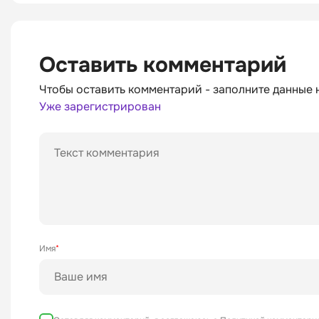
Оставить комментарий
Чтобы оставить комментарий - заполните данные 
Уже зарегистрирован
Имя
*