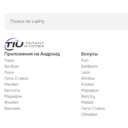
Поиск по матч-центру
Приложения на Андроид
Бонусы
Пари
Pari
БетБум
BetBoom
Леон
Leon
Лига Ставок
Winline
Мелбет
Fonbet
Бетсити
Марафон
Марафон
Betcity
Фонбет
Melbet
Винлайн
Лига Ставок
Olimpbet