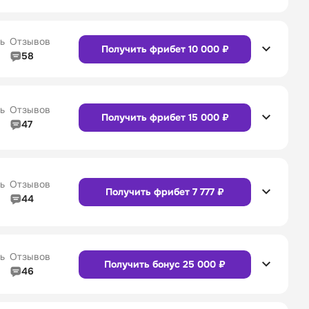
5/5
Линия в прематче
5/5
4/5
Служба поддержки
5/5
Сайт
Приложение
ь
Отзывов
Получить фрибет 10 000 ₽
58
4/5
Линия в прематче
4/5
4/5
Служба поддержки
4/5
Сайт
Приложение
ь
Отзывов
Получить фрибет 15 000 ₽
47
4/5
Линия в прематче
4/5
Сайт
Приложение
4/5
Служба поддержки
5/5
ь
Отзывов
Получить фрибет 7 777 ₽
44
4/5
Линия в прематче
4/5
Сайт
Приложение
4/5
Служба поддержки
4/5
ь
Отзывов
Получить бонус 25 000 ₽
46
4/5
Линия в прематче
4/5
Сайт
Приложение
4/5
Служба поддержки
4/5