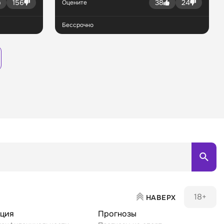
156
38
24
Оцените
Бессрочно
18+
НАВЕРХ
ция
Прогнозы