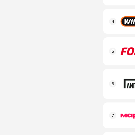
Рейтинг пол
Промокод
Линия в лай
Бонусы и ак
Рейтинг пол
Промокод
Линия в лай
Бонусы и ак
Промокод
Рейтинг пол
Линия в лай
Бонусы и ак
Промокод
Рейтинг пол
Линия в лай
Бонусы и ак
Рейтинг пол
Бонусы
17
Линия в лай