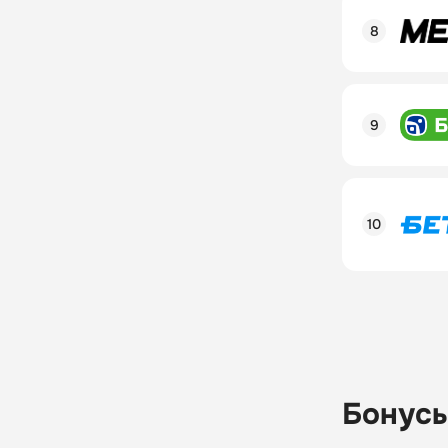
Бонусы и ак
Рейтинг пол
Промокод
Линия в лай
Бонусы и ак
Рейтинг пол
Промокод
Линия в лай
Бонусы и ак
Промокод
Рейтинг пол
Линия в лай
Бонусы и ак
Промокод
Бонусы