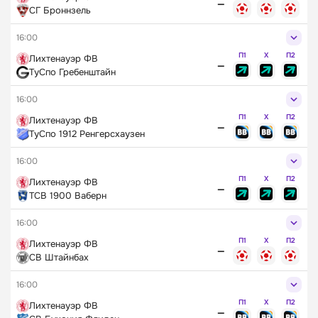
—
Чемпионат мира
СГ Броннзель
Суперлига России
16:00
Чемпионат Европы
П1
X
П2
Киберспорт
Лихтенауэр ФВ
—
ТуСпо Гребенштайн
IEM Cologne
The International
16:00
Esports World Cup Counter Strike
П1
X
П2
Лихтенауэр ФВ
—
ТуСпо 1912 Ренгерсхаузен
16:00
П1
X
П2
Лихтенауэр ФВ
—
ТСВ 1900 Ваберн
16:00
П1
X
П2
Лихтенауэр ФВ
—
СВ Штайнбах
16:00
П1
X
П2
Лихтенауэр ФВ
—