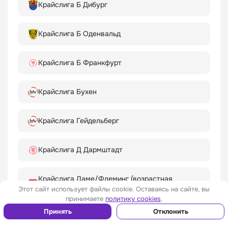
Крайслига Б Дибург
Крайслига Б Оденвальд
Крайслига Б Франкфурт
Крайслига Бухен
Крайслига Гейдельберг
Крайслига Д Дармштадт
Крайслига Даме/Флеминг (возрастная
Этот сайт использует файлы cookie. Оставаясь на сайте, вы
категория 60+)
принимаете
политику cookies
.
Принять
Отклонить
Бонус 25 000 ₽
Фрибет 10 000 ₽
Крайслига Даме/Флеминг 50+