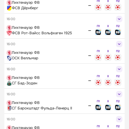
Букмекеры для ставок на киберспорт
НБА
НБА
Baltbet
П1
X
П2
Лихтенауэр ФВ
—
Букмекеры для профессиональных игроков
Единая Лига ВТБ
Единая Лига ВТБ
24Бет
ФСВ Дёрнберг
Букмекеры для ставок на футбол
Евролига
Евролига
16:00
WNBA
WNBA
П1
X
П2
Суперлига
Суперлига
Лихтенауэр ФВ
—
ФСВ Рот-Вайсс Вольфхаген 1925
Теннис
Теннис
US Open 2026 ATP
ATP
16:00
US Open 2026 WTA
WTA
П1
X
П2
Лихтенауэр ФВ
Настольный теннис
Cincinnati ATP
—
ОСК Велльмар
Cincinnati WTA
Челленджер
Настольный теннис
Лига Про
16:00
Чемпионат мира
Setka Cup
П1
X
П2
Лихтенауэр ФВ
Волейбол
Кубок мира
—
СГ Бад-Зоден
Чемпионат Европы
Лига Наций
WTT Champions Yokohama, MS
Суперлига России
16:00
Киберспорт
WTT Champions Yokohama, WS
П1
X
П2
Лихтенауэр ФВ
—
Europe Smash Sweden, WS
IEM Cologne
СГ Барокштадт Фульда-Ленерц II
Europe Smash Sweden, MS
The International
16:00
Волейбол
Лига Наций
П1
X
П2
Лихтенауэр ФВ