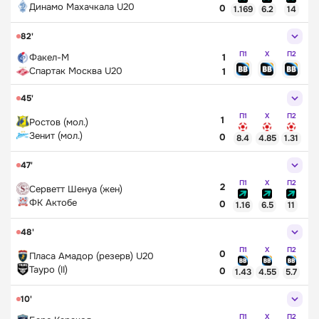
Динамо Махачкала U20
0
1.169
6.2
14
82'
П1
X
П2
1
Факел-М
Спартак Москва U20
1
45'
П1
X
П2
1
Ростов (мол.)
Зенит (мол.)
0
8.4
4.85
1.31
47'
П1
X
П2
2
Серветт Шенуа (жен)
ФК Актобе
0
1.16
6.5
11
48'
П1
X
П2
0
Пласа Амадор (резерв) U20
Тауро (II)
0
1.43
4.55
5.7
10'
П1
X
П2