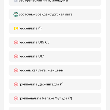
Вестфальская лига, Женщины
Восточно-Бранденбургская лига
Гессенлига (1)
Гессенлига U15 CJ
Гессенлига U17
Гессенская лига, Женщины
Группелига Дармштадта (1)
Группеналига Регион Фульда (7)