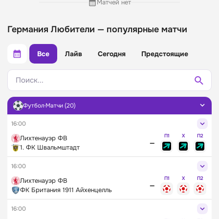
Матчей нет
Лига Чемпионов
Зенит
Betcity
Тенниси
Теннис
Настольный теннис
Баскетбол
Лига Европы
Спортбет
Bettery
Балтбет
Футбол
Волейбол
Теннис
Германия Любители — популярные матчи
24bet
Zenit
Беттери
Киберспорт
Настольный теннис
Рейтинги
Футбол
Спортбет
Зенит
Волейбол
Прочие категории
Лучшие букмекеры
РПЛ
24bet
Киберспорт
Все
Лайв
Сегодня
Предстоящие
Приложения для iOS
Футбол
Легальные букмекерские конторы
Фрибеты
Лига чемпионов
Российские букмекеры
Фрибеты без депозита
АПЛ
РПЛ
Leon
Поиск...
БК с мобильным приложением
Фрибет без отыгрыша
Серия А
Лига чемпионов
Zenit
Надежные букмекеры
Промокод без отыгрыша
Ла Лига
АПЛ
Лига Ставок
Футбол
Матчи (20)
БК с гостевым демосчетом
Бонус за регистрацию без отыгрыша
Бундеслига
Серия А
Марафон
БК с большими коэффициентами
Фрибеты сегодня
Лига Европы
Ла Лига
Melbet
16:00
БК с минимальными депозитами
Лучшие фрибеты
Лига конференций
Бундеслига
Pari
П1
X
П2
Лихтенауэр ФВ
Букмекеры для ставок на американский футбол
Фрибет новым игрокам
Лига наций
Лига Европы
Tennisi
—
1. ФК Швальмштадт
Букмекеры для ставок на бейсбол
Новые БК с фрибетом
Суперкубок УЕФА
Лига конференций
Fonbet
Хоккей
Хоккей
Букмекеры для ставок на гольф
Фрибет 3000
Betcity
16:00
Букмекеры для ставок на автогонки
Акции букмекерских контор при регистрации
КХЛ
КХЛ
BetBoom
П1
X
П2
Лихтенауэр ФВ
—
Букмекеры для ставок на чемпионаты мира и Европы
Промокоды букмекеров
НХЛ
НХЛ
Bettery
ФК Британия 1911 Айхенцелль
Букмекеры для ставок на дартс
Бездепозитные бонусы за регистрацию
АХЛ
АХЛ
Olimpbet
Баскетбол
Баскетбол
16:00
Букмекеры для ставок на скачки
Бездепозитные бонусы букмекеров
Winline