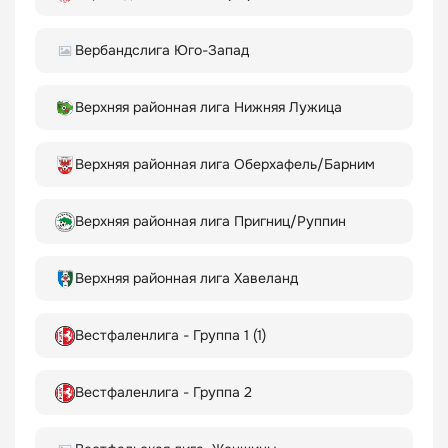
Вербандслига Юго-Запад
Верхняя районная лига Нижняя Лужица
Верхняя районная лига Оберхафель/Барним
Верхняя районная лига Пригниц/Руппин
Верхняя районная лига Хавеланд
Вестфаленлига - Группа 1 (1)
Вестфаленлига - Группа 2