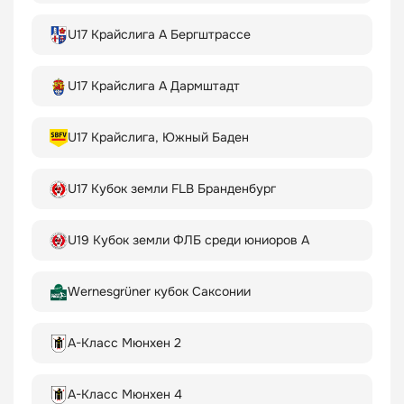
U17 Крайслига А Бергштрассе
U17 Крайслига А Дармштадт
U17 Крайслига, Южный Баден
U17 Кубок земли FLB Бранденбург
U19 Кубок земли ФЛБ среди юниоров А
Wernesgrüner кубок Саксонии
А-Класс Мюнхен 2
А-Класс Мюнхен 4