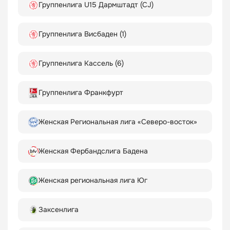
Группенлига U15 Дармштадт (CJ)
Группенлига Висбаден (1)
Группенлига Кассель (6)
Группенлига Франкфурт
Женская Региональная лига «Северо-восток»
Женская Фербандслига Бадена
Женская региональная лига Юг
Заксенлига