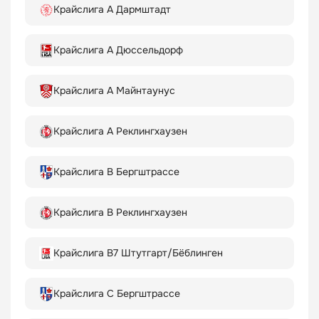
Крайслига A Дармштадт
Крайслига A Дюссельдорф
Крайслига A Майнтаунус
Крайслига A Реклингхаузен
Крайслига B Бергштрассе
Крайслига B Реклингхаузен
Крайслига B7 Штутгарт/Бёблинген
Крайслига C Бергштрассе