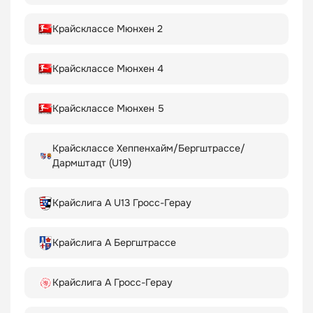
Крайсклассе Мюнхен 2
Крайсклассе Мюнхен 4
Крайсклассе Мюнхен 5
Крайсклассе Хеппенхайм/Бергштрассе/
Дармштадт (U19)
Крайслига A U13 Гросс-Герау
Крайслига A Бергштрассе
Крайслига A Гросс-Герау