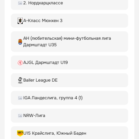
2. Нордхарцклассе
A-Класс Мюнхен 3
AH (любительская) мини-футбольная лига
Дармштадт U35
AJGL Дармштадт U19
Baller League DE
IGA Ландеслига, группа 4 (1)
NRW-Лига
U15 Крайслига, Южный Баден