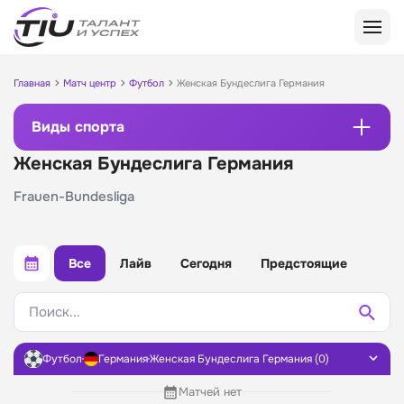
Главная
Матч центр
Футбол
Женская Бундеслига Германия
Популярные БК
Виды спорта
Пари
По букмекеру
БетБум
Женская Бундеслига Германия
Леон
Pari
Приложения для Android
Винлайн
BetBoom
Frauen-Bundesliga
Фонбет
Leon
Пари
Виды спорта
Марафон
Winline
БетБум
Бетсити
Fonbet
Леон
Баскетбол
Все
Лайв
Сегодня
Предстоящие
Статьи о БК
Мелбет
Лига Ставок
Винлайн
Киберспорт
Winline
Лига Ставок
Марафон
Фонбет
Теннис
Поиск...
База знаний
По видам спорта
Олимпбет
Бет-М
Марафон
Хоккей
Виды ставок
Тенниси
Baltbet
Бетсити
Футбол
Футбол
Футбол
По видам спорта
Основы ставок
Балтбет
Melbet
Мелбет
Хоккей
Футбол
Германия
Женская Бундеслига Германия (0)
Евролига
Сервисы
Бет-М
Olimpbet
Лига Ставок
Баскетбол
Футбол
Матчей нет
Виды спорта
Кубок России
Беттери
Tennisi
Олимпбет
Теннис
Хоккей