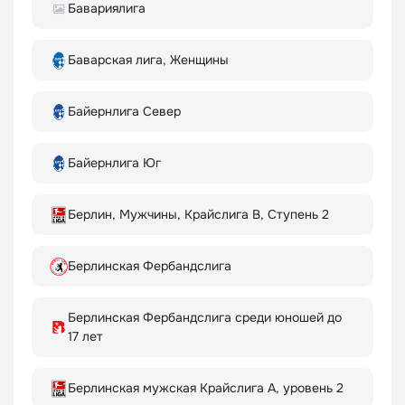
Бавариялига
Баварская лига, Женщины
Байернлига Север
Байернлига Юг
Берлин, Мужчины, Крайслига B, Ступень 2
Берлинская Фербандслига
Берлинская Фербандслига среди юношей до
17 лет
Берлинская мужская Крайслига A, уровень 2