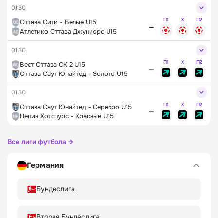
01:30
П1
X
П2
Оттава Сити - Белые U15
—
Атлетико Оттава Джуниорс U15
01:30
П1
X
П2
Вест Оттава СК 2 U15
—
Оттава Саут Юнайтед - Золото U15
01:30
П1
X
П2
Оттава Саут Юнайтед - Серебро U15
—
Непин Хотспурс - Красные U15
Все лиги футбола →
Германия
Бундеслига
Вторая Бундеслига