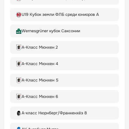
U19 Кубок земли ФЛБ среди юниоров А
Wernesgrüner кубок Саксонии
А-Класс Мюнхен 2
А-Класс Мюнхен 4
А-Класс Мюнхен 5
А-Класс Мюнхен 6
А-класс Нюрнберг/Франкенхёэ 8