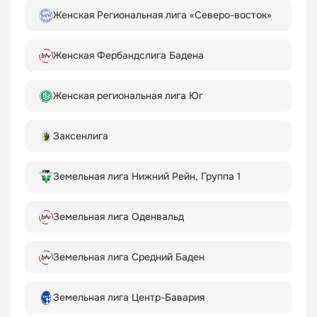
Женская Региональная лига «Северо-восток»
Женская Фербандслига Бадена
Женская региональная лига Юг
Заксенлига
Земельная лига Нижний Рейн, Группа 1
Земельная лига Оденвальд
Земельная лига Средний Баден
Земельная лига Центр-Бавария