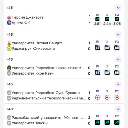
Чемпионат мира
45'
Суперлига России
П1
X
П2
1
Персия Джакарта
Чемпионат Европы
Арема ФК
1
Киберспорт
2.91
2.44
3.05
IEM Cologne
45'
The International
П1
X
П2
1
Университет Питчая Бандит
Esports World Cup Counter Strike
Раджапрук Юниверсити
0
45'
П1
X
П2
0
Университет Раджабхат Накхонпатхом
Университет Кхон Каен
0
45'
П1
X
П2
1
Университет Раджабхат Суан Сунанта
Раджамангальский технологический университет Раттанакосин
0
48'
П1
X
П2
2
Раджабхатский университет Убонратчатхани
Университет Таксин
0