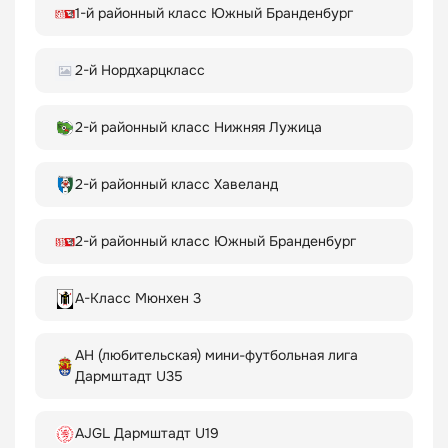
1-й районный класс Южный Бранденбург
2-й Нордхарцкласс
2-й районный класс Нижняя Лужица
2-й районный класс Хавеланд
2-й районный класс Южный Бранденбург
A-Класс Мюнхен 3
AH (любительская) мини-футбольная лига
Дармштадт U35
AJGL Дармштадт U19