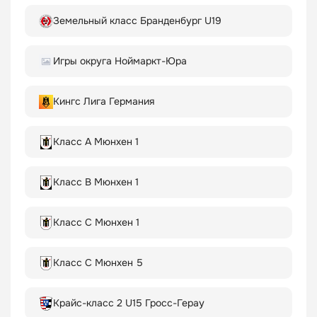
Земельный класс Бранденбург U19
Игры округа Ноймаркт-Юра
Кингс Лига Германия
Класс A Мюнхен 1
Класс B Мюнхен 1
Класс C Мюнхен 1
Класс C Мюнхен 5
Крайс-класс 2 U15 Гросс-Герау