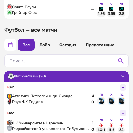
Букмекеры для ставок на киберспорт
НБА
НБА
Baltbet
П1
X
П2
Санкт-Паули
Букмекеры для профессиональных игроков
Единая Лига ВТБ
Единая Лига ВТБ
24Бет
—
Гройтер Фюрт
1.86
3.95
3.8
Букмекеры для ставок на футбол
Евролига
Евролига
WNBA
WNBA
Суперлига
Суперлига
Футбол — все матчи
Теннис
Теннис
US Open 2026 ATP
ATP
Все
Лайв
Сегодня
Предстоящие
US Open 2026 WTA
WTA
Настольный теннис
Cincinnati ATP
Поиск...
Cincinnati WTA
Челленджер
Настольный теннис
Лига Про
Чемпионат мира
Setka Cup
Футбол
Матчи (20)
Волейбол
Кубок мира
64'
Чемпионат Европы
Лига Наций
П1
X
П2
4
Атлетику Петролеуш-ди-Луанда
WTT Champions Yokohama, MS
Суперлига России
Реус ФК Реддис
0
Киберспорт
WTT Champions Yokohama, WS
Europe Smash Sweden, WS
IEM Cologne
45'
Europe Smash Sweden, MS
The International
П1
X
П2
1
ФК Университета Наресуан
Волейбол
Раджабхатский университет Пибульсонгкрам
0
1.011
11.5
32
Лига Наций