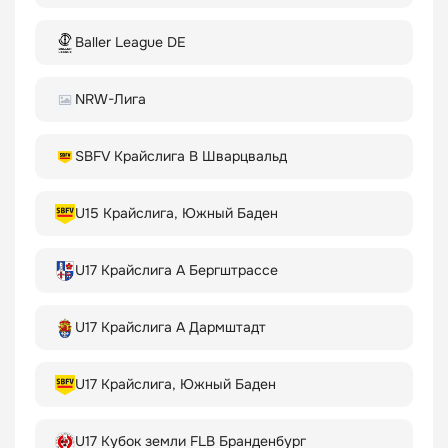
Baller League DE
NRW-Лига
SBFV Крайслига B Шварцвальд
U15 Крайслига, Южный Баден
U17 Крайслига А Бергштрассе
U17 Крайслига А Дармштадт
U17 Крайслига, Южный Баден
U17 Кубок земли FLB Бранденбург