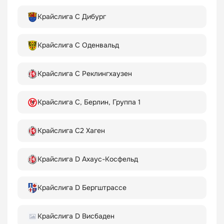
Крайслига C Дибург
Крайслига C Оденвальд
Крайслига C Реклингхаузен
Крайслига C, Берлин, Группа 1
Крайслига C2 Хаген
Крайслига D Ахаус-Косфельд
Крайслига D Бергштрассе
Крайслига D Висбаден