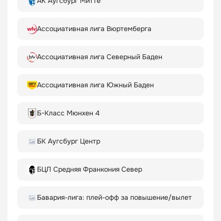
АК Аугсбург Митте
Ассоциативная лига Вюртемберга
Ассоциативная лига Северный Баден
Ассоциативная лига Южный Баден
Б-Класс Мюнхен 4
БК Аугсбург Центр
БЦЛ Средняя Франкония Север
Бавария-лига: плей-офф за повышение/вылет