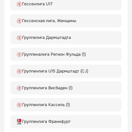
Гессенлига U17
Гессенская лига, Женщины
Группелига Дармштадта
Группеналига Регион Фульда (1)
Группенлига U15 Дармштадт (CJ)
Группенлига Висбаден (1)
Группенлига Кассель (1)
Группенлига Франкфурт