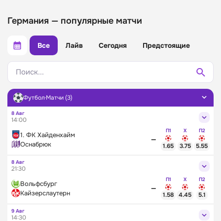
Лига Чемпионов
Зенит
Betcity
Тенниси
Теннис
Настольный теннис
Баскетбол
Лига Европы
Спортбет
Bettery
Балтбет
Футбол
Волейбол
Теннис
Германия — популярные матчи
24bet
Zenit
Беттери
Киберспорт
Настольный теннис
Рейтинги
Футбол
Спортбет
Зенит
Волейбол
Все
Лайв
Сегодня
Предстоящие
Прочие категории
Лучшие букмекеры
РПЛ
24bet
Киберспорт
Приложения для iOS
Футбол
Легальные букмекерские конторы
Фрибеты
Лига чемпионов
Поиск...
Российские букмекеры
Фрибеты без депозита
АПЛ
РПЛ
Leon
БК с мобильным приложением
Фрибет без отыгрыша
Серия А
Лига чемпионов
Zenit
Надежные букмекеры
Промокод без отыгрыша
Ла Лига
АПЛ
Лига Ставок
Футбол
Матчи (3)
БК с гостевым демосчетом
Бонус за регистрацию без отыгрыша
Бундеслига
Серия А
Марафон
8 Авг
БК с большими коэффициентами
Фрибеты сегодня
Лига Европы
Ла Лига
Melbet
14:00
БК с минимальными депозитами
Лучшие фрибеты
Лига конференций
Бундеслига
Pari
П1
X
П2
1. ФК Хайденхайм
—
Букмекеры для ставок на американский футбол
Фрибет новым игрокам
Лига наций
Лига Европы
Tennisi
Оснабрюк
1.65
3.75
5.55
Букмекеры для ставок на бейсбол
Новые БК с фрибетом
Суперкубок УЕФА
Лига конференций
Fonbet
8 Авг
Хоккей
Хоккей
Букмекеры для ставок на гольф
Фрибет 3000
Betcity
21:30
Букмекеры для ставок на автогонки
Акции букмекерских контор при регистрации
КХЛ
КХЛ
BetBoom
П1
X
П2
Вольфсбург
Букмекеры для ставок на чемпионаты мира и Европы
Промокоды букмекеров
НХЛ
НХЛ
Bettery
—
Кайзерслаутерн
1.58
4.45
5.1
Букмекеры для ставок на дартс
Бездепозитные бонусы за регистрацию
АХЛ
АХЛ
Olimpbet
Баскетбол
Баскетбол
Букмекеры для ставок на скачки
Бездепозитные бонусы букмекеров
Winline
9 Авг
14:30