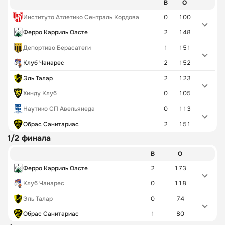
В
О
Институто Атлетико Сентраль Кордова
0
100
Матчи 
Ферро Карриль Оэсте
2
148
Депортиво Берасатеги
1
151
Матчи 
Клуб Чанарес
2
152
Эль Талар
2
123
Матчи 
Хинду Клуб
0
105
Наутико СП Авельянеда
0
113
Матчи 
Обрас Санитариас
2
151
1/2 финала
В
О
Ферро Карриль Оэсте
2
173
Матчи 
Клуб Чанарес
0
118
Эль Талар
0
74
Матчи 
Обрас Санитариас
1
80