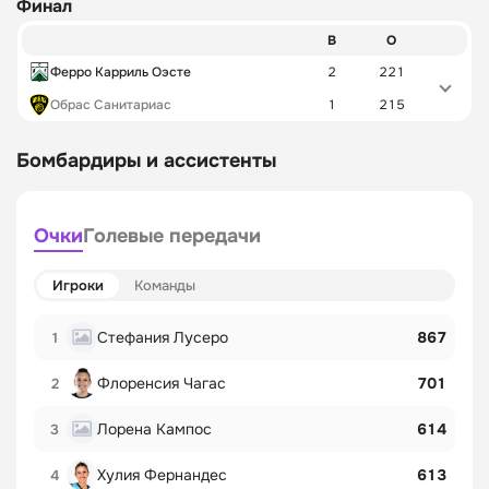
Финал
В
О
Ферро Карриль Оэсте
2
221
Матчи 
Обрас Санитариас
1
215
Бомбардиры и ассистенты
Очки
Голевые передачи
Игроки
Команды
Стефания Лусеро
867
1
Флоренсия Чагас
701
2
Лорена Кампос
614
3
Хулия Фернандес
613
4