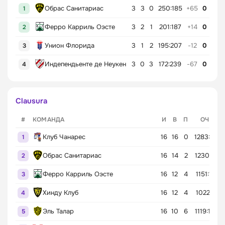
Обрас Санитариас
3
3
0
250:185
+65
0
1
Main round
Ферро Карриль Оэсте
3
2
1
201:187
+14
0
2
Main round
Унион Флорида
3
1
2
195:207
-12
0
3
Индепендьенте де Неукен
3
0
3
172:239
-67
0
4
Clausura
#
КОМАНДА
И
В
П
ОЧКИ
Клуб Чанарес
16
16
0
1283:1013
1
Плей-офф
Обрас Санитариас
16
14
2
1230:989
2
Плей-офф
Ферро Карриль Оэсте
16
12
4
1151:1017
3
Плей-офф
Хинду Клуб
16
12
4
1022:919
4
Плей-офф
Эль Талар
16
10
6
1119:1080
5
Плей-офф