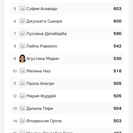
София Асеведо
603
5
Джульета Сьенра
600
6
Лусиана Делабарба
590
7
Лайла Равиоло
542
8
Агустина Марин
530
9
Мелина Низ
518
10
Паола Алегри
505
11
Мария Журдёй
505
12
Дальма Пири
504
13
Флоренсия Ортис
503
14