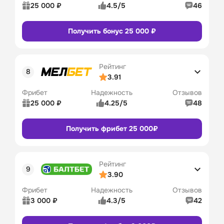
25 000 ₽
4.5/5
46
Бонусы и акции
5/5
Рейтинг 
5/5
Получить бонус 25 000 ₽
пользователей
Бонусы
17
Коэффициенты
4/5
Сайт
Приложение
Линия в прематче
4/5
Рейтинг
Линия в лайве
4/5
3.91
Удобство платежей
4/5
Фрибет
Надежность
Отзывов
Служба поддержки
4/5
25 000 ₽
4.25/5
48
Бонусы и акции
4/5
Рейтинг 
5/5
Получить фрибет 25 000₽
пользователей
Промокод
Бонусы
Коэффициенты
4/5
15
Линия в прематче
4/5
Рейтинг
Линия в лайве
Сайт
Приложение
3/5
3.90
Удобство платежей
4/5
Фрибет
Надежность
Отзывов
Служба поддержки
4/5
3 000 ₽
4.3/5
42
Бонусы и акции
4/5
Рейтинг 
5/5