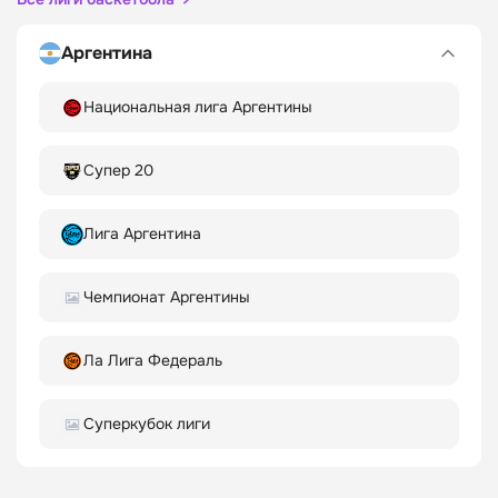
Аргентина
Национальная лига Аргентины
Супер 20
Лига Аргентина
Чемпионат Аргентины
Ла Лига Федераль
Суперкубок лиги