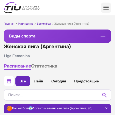
Главная
Матч центр
Баскетбол
Женская лига (Аргентина)
Популярные БК
Виды спорта
Пари
По букмекеру
БетБум
Женская лига (Аргентина)
Леон
Pari
Приложения для Android
Винлайн
BetBoom
Liga Femenina
Фонбет
Leon
Пари
Виды спорта
Расписание
Марафон
Winline
БетБум
Статистика
Бетсити
Fonbet
Леон
Баскетбол
Статьи о БК
Мелбет
Лига Ставок
Винлайн
Киберспорт
Все
Лайв
Сегодня
Предстоящие
Winline
Лига Ставок
Марафон
Фонбет
Теннис
База знаний
По видам спорта
Олимпбет
Бет-М
Марафон
Хоккей
Поиск...
Виды ставок
Тенниси
Baltbet
Бетсити
Футбол
Футбол
Футбол
По видам спорта
Основы ставок
Балтбет
Melbet
Мелбет
Хоккей
Евролига
Сервисы
Бет-М
Olimpbet
Лига Ставок
Баскетбол
Футбол
Баскетбол
Аргентина
Женская лига (Аргентина) (0)
Виды спорта
Кубок России
Беттери
Tennisi
Олимпбет
Теннис
Хоккей