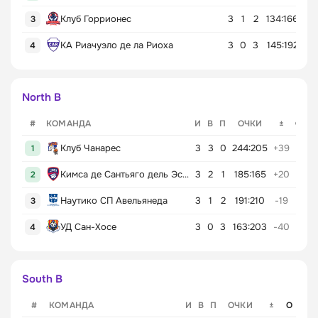
Клуб Горрионес
3
1
2
134:166
-3
3
КА Риачуэло де ла Риоха
3
0
3
145:192
-4
4
North B
#
КОМАНДА
И
В
П
ОЧКИ
±
О
Клуб Чанарес
3
3
0
244:205
+39
0
1
Main round
Кимса де Сантьяго дель Эстеро
3
2
1
185:165
+20
0
2
Main round
Наутико СП Авельянеда
3
1
2
191:210
-19
0
3
УД Сан-Хосе
3
0
3
163:203
-40
0
4
South B
#
КОМАНДА
И
В
П
ОЧКИ
±
О