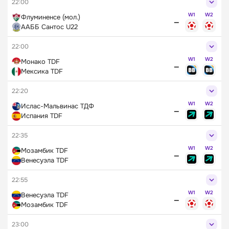
22:00
W1
W2
Флуминенсе (мол.)
—
ААББ Сантос U22
22:00
W1
W2
Монако TDF
—
Мексика TDF
22:20
W1
W2
Ислас-Мальвинас ТДФ
—
Испания TDF
22:35
W1
W2
Мозамбик TDF
—
Венесуэла TDF
22:55
W1
W2
Венесуэла TDF
—
Мозамбик TDF
23:00