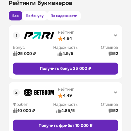
Рейтинги букмекеров
Все
По бонусу
По надежности
Рейтинг
4.64
Бонус
Надежность
Отзывов
25 000 ₽
4.9/5
52
Рейтинг 
5/5
Получить бонус 25 000 ₽
пользователей
Коэффициенты
5/5
Линия в прематче
4/5
Рейтинг
Линия в лайве
5/5
4.49
Удобство платежей
4/5
Фрибет
Надежность
Отзывов
Служба поддержки
5/5
10 000 ₽
4.85/5
52
Бонусы и акции
5/5
Рейтинг 
5/5
Получить фрибет 10 000 ₽
пользователей
Промокод
Бонусы