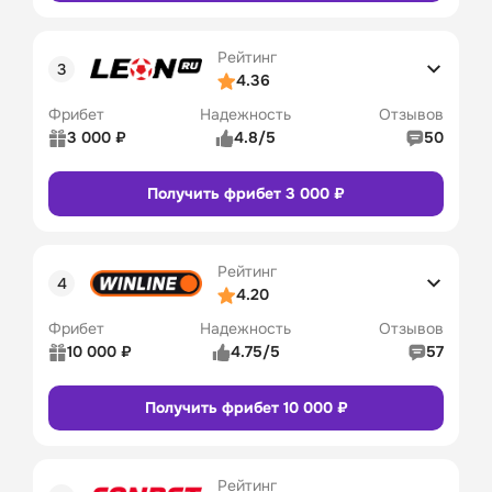
Коэффициенты
5/5
22
Линия в прематче
4/5
Рейтинг
Линия в лайве
Сайт
Приложение
5/5
4.36
Удобство платежей
4/5
Фрибет
Надежность
Отзывов
Служба поддержки
4/5
3 000 ₽
4.8/5
50
Бонусы и акции
5/5
Рейтинг 
5/5
Получить фрибет 3 000 ₽
пользователей
Промокод
Бонусы
Коэффициенты
5/5
42
Линия в прематче
5/5
Рейтинг
Линия в лайве
Сайт
Приложение
3/5
4.20
Удобство платежей
4/5
Фрибет
Надежность
Отзывов
Служба поддержки
5/5
10 000 ₽
4.75/5
57
Бонусы и акции
4/5
Рейтинг 
5/5
Получить фрибет 10 000 ₽
пользователей
Промокод
Бонусы
Коэффициенты
4/5
34
Линия в прематче
4/5
Рейтинг