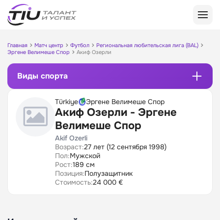
Главная
Матч центр
Футбол
Региональная любительская лига (BAL)
Эргене Велимеше Спор
Акиф Озерли
Популярные БК
Пари
Виды спорта
По букмекеру
БетБум
Леон
Pari
Приложения для Android
Türkiye
Эргене Велимеше Спор
Винлайн
BetBoom
Акиф Озерли - Эргене
Фонбет
Leon
Пари
Велимеше Спор
Виды спорта
Марафон
Winline
БетБум
Бетсити
Fonbet
Леон
Баскетбол
Akif Ozerli
Статьи о БК
Возраст:
27 лет (12 сентября 1998)
Мелбет
Лига Ставок
Винлайн
Киберспорт
Пол:
Мужской
Winline
Лига Ставок
Марафон
Фонбет
Теннис
Рост:
189 см
База знаний
По видам спорта
Олимпбет
Бет-М
Марафон
Хоккей
Позиция:
Полузащитник
Виды ставок
Тенниси
Baltbet
Бетсити
Футбол
Футбол
Стоимость:
24 000 €
Футбол
По видам спорта
Основы ставок
Балтбет
Melbet
Мелбет
Хоккей
Евролига
Сервисы
Бет-М
Olimpbet
Лига Ставок
Баскетбол
Футбол
Виды спорта
Кубок России
Беттери
Tennisi
Олимпбет
Теннис
Хоккей