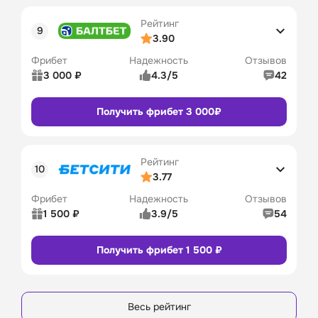
Линия в прематче
4/5
Рейтинг
Линия в лайве
Сайт
Приложение
3/5
3.90
Удобство платежей
4/5
Фрибет
Надежность
Отзывов
Служба поддержки
4/5
3 000 ₽
4.3/5
42
Бонусы и акции
4/5
Рейтинг 
5/5
Получить фрибет 3 000₽
пользователей
Промокод
Бонусы
Коэффициенты
4/5
16
Линия в прематче
4/5
Рейтинг
Линия в лайве
Сайт
Приложение
3/5
3.77
Удобство платежей
4/5
Фрибет
Надежность
Отзывов
Служба поддержки
4/5
1 500 ₽
3.9/5
54
Бонусы и акции
4/5
Рейтинг 
5/5
Получить фрибет 1 500 ₽
пользователей
Промокод
Бонусы
Коэффициенты
3/5
8
Линия в прематче
3/5
Линия в лайве
Сайт
Приложение
4/5
Весь рейтинг