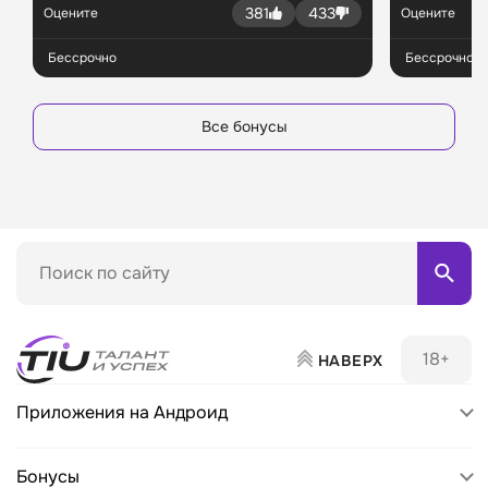
381
433
Оцените
Оцените
Бессрочно
Бессрочно
Все бонусы
Поиск по матч-центру
18+
НАВЕРХ
Приложения на Андроид
Пари
Бонусы