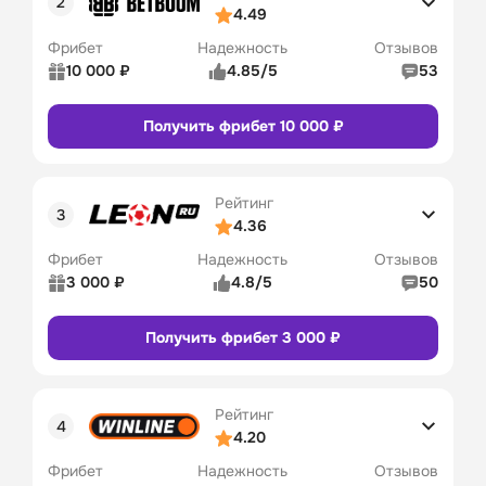
Линия в лайве
5/5
Букмекеры для ставок на киберспорт
НБА
НБА
Baltbet
4.49
Букмекеры для профессиональных игроков
Единая Лига ВТБ
Единая Лига ВТБ
24Бет
Удобство платежей
4/5
Фрибет
Надежность
Отзывов
Букмекеры для ставок на футбол
Евролига
Евролига
Служба поддержки
5/5
10 000 ₽
4.85/5
53
WNBA
WNBA
Бонусы и акции
5/5
Суперлига
Суперлига
Рейтинг 
5/5
Теннис
Теннис
Получить фрибет 10 000 ₽
пользователей
Промокод
Бонусы
US Open 2026 ATP
ATP
Коэффициенты
5/5
22
US Open 2026 WTA
WTA
Линия в прематче
4/5
Настольный теннис
Cincinnati ATP
Рейтинг
Линия в лайве
Сайт
Приложение
5/5
4.36
Cincinnati WTA
Челленджер
Удобство платежей
4/5
Настольный теннис
Лига Про
Фрибет
Надежность
Отзывов
Служба поддержки
4/5
Чемпионат мира
Setka Cup
3 000 ₽
4.8/5
50
Бонусы и акции
5/5
Волейбол
Кубок мира
Рейтинг 
5/5
Чемпионат Европы
Лига Наций
Получить фрибет 3 000 ₽
пользователей
Промокод
Бонусы
WTT Champions Yokohama, MS
Суперлига России
Коэффициенты
5/5
Киберспорт
42
WTT Champions Yokohama, WS
Линия в прематче
5/5
Europe Smash Sweden, WS
IEM Cologne
Рейтинг
Линия в лайве
Сайт
Приложение
3/5
Europe Smash Sweden, MS
The International
4.20
Волейбол
Удобство платежей
4/5
Фрибет
Надежность
Отзывов
Лига Наций
Служба поддержки
5/5