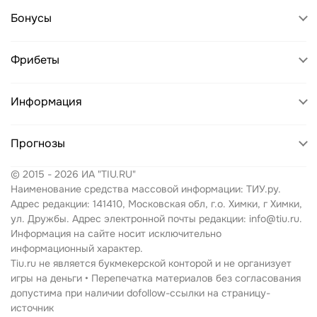
Пари
Бонусы
БетБум
Pari
Фрибеты
Леон
BetBoom
Лига Ставок
Пари
Информация
Leon
Мелбет
БетБум
Winline
Политика конфиденциальности
Прогнозы
Бетсити
Леон
Fonbet
Политика cookies
Марафон
© 2015 - 2026 ИА "TIU.RU"
Винлайн
Прогнозы на спорт
Марафон
Пользовательское соглашение
Наименование средства массовой информации: ТИУ.ру.
Фонбет
Фонбет
Футбол
Адрес редакции: 141410, Московская обл, г.о. Химки, г Химки,
Betcity
Согласие на обработку персональных данных
ул. Дружбы. Адрес электронной почты редакции: info@tiu.ru.
Винлайн
Марафон
Хоккей
Информация на сайте носит исключительно
Melbet
Контакты
информационный характер.
Бетсити
Баскетбол
Tiu.ru не является букмекерской конторой и не организует
Лига Ставок
Вакансии
игры на деньги • Перепечатка материалов без согласования
Мелбет
Теннис
допустима при наличии dofollow-ссылки на страницу-
Olimpbet
Блог
источник
Лига ставок
Настольный теннис