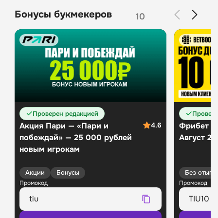
Служба поддержки
4/5
Бонусы букмекеров
10
Бонусы и акции
4/5
Промокод
Бонусы
13
Сайт
Приложение
Проверен редакцией
Провере
Акция Пари — «Пари и
4.6
Фрибет Б
побеждай» — 25 000 рублей
Август 20
новым игрокам
Акции
Бонусы
Без отыгр
Промокод
Промокод