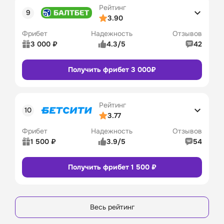
Рейтинг
Линия в лайве
Сайт
Приложение
3/5
3.90
Удобство платежей
4/5
Фрибет
Надежность
Отзывов
Служба поддержки
4/5
3 000 ₽
4.3/5
42
Бонусы и акции
4/5
Рейтинг 
5/5
Получить фрибет 3 000₽
пользователей
Промокод
Бонусы
Коэффициенты
4/5
16
Линия в прематче
4/5
Рейтинг
Линия в лайве
Сайт
Приложение
3/5
3.77
Удобство платежей
4/5
Фрибет
Надежность
Отзывов
Служба поддержки
4/5
1 500 ₽
3.9/5
54
Бонусы и акции
4/5
Рейтинг 
5/5
Получить фрибет 1 500 ₽
пользователей
Промокод
Бонусы
Коэффициенты
3/5
8
Линия в прематче
3/5
Линия в лайве
Сайт
Приложение
4/5
Весь рейтинг
Удобство платежей
4/5