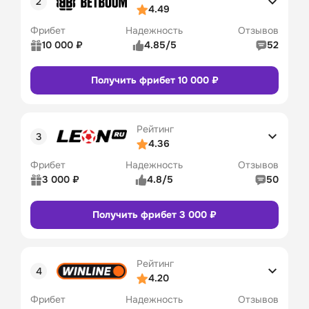
Линия в лайве
5/5
Букмекеры для ставок на киберспорт
НБА
НБА
Baltbet
4.49
Букмекеры для профессиональных игроков
Единая Лига ВТБ
Единая Лига ВТБ
24Бет
Удобство платежей
4/5
Фрибет
Надежность
Отзывов
Букмекеры для ставок на футбол
Евролига
Евролига
Служба поддержки
5/5
10 000 ₽
4.85/5
52
WNBA
WNBA
Бонусы и акции
5/5
Суперлига
Суперлига
Рейтинг 
5/5
Теннис
Теннис
Получить фрибет 10 000 ₽
пользователей
Промокод
Бонусы
US Open 2026 ATP
ATP
Коэффициенты
5/5
22
US Open 2026 WTA
WTA
Линия в прематче
4/5
Настольный теннис
Cincinnati ATP
Рейтинг
Линия в лайве
Сайт
Приложение
5/5
4.36
Cincinnati WTA
Челленджер
Удобство платежей
4/5
Настольный теннис
Лига Про
Фрибет
Надежность
Отзывов
Служба поддержки
4/5
Чемпионат мира
Setka Cup
3 000 ₽
4.8/5
50
Бонусы и акции
5/5
Волейбол
Кубок мира
Рейтинг 
5/5
Чемпионат Европы
Лига Наций
Получить фрибет 3 000 ₽
пользователей
Промокод
Бонусы
WTT Champions Yokohama, MS
Суперлига России
Коэффициенты
5/5
Киберспорт
42
WTT Champions Yokohama, WS
Линия в прематче
5/5
Europe Smash Sweden, WS
IEM Cologne
Рейтинг
Линия в лайве
Сайт
Приложение
3/5
Europe Smash Sweden, MS
The International
4.20
Волейбол
Удобство платежей
4/5
Фрибет
Надежность
Отзывов
Лига Наций
Служба поддержки
5/5