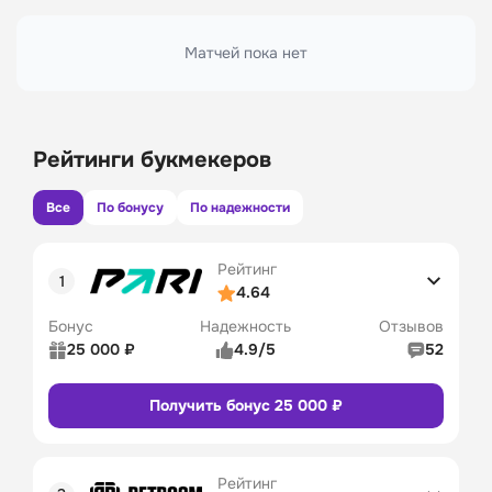
Лига Чемпионов
Зенит
Betcity
Тенниси
Теннис
Настольный теннис
Баскетбол
Лига Европы
Спортбет
Bettery
Балтбет
Футбол
Волейбол
Теннис
Матчей пока нет
24bet
Zenit
Беттери
Киберспорт
Настольный теннис
Рейтинги
Футбол
Спортбет
Зенит
Волейбол
Прочие категории
Лучшие букмекеры
РПЛ
24bet
Киберспорт
Приложения для iOS
Футбол
Легальные букмекерские конторы
Фрибеты
Лига чемпионов
Рейтинги букмекеров
Российские букмекеры
Фрибеты без депозита
АПЛ
РПЛ
Leon
БК с мобильным приложением
Фрибет без отыгрыша
Серия А
Лига чемпионов
Zenit
Все
По бонусу
По надежности
Надежные букмекеры
Промокод без отыгрыша
Ла Лига
АПЛ
Лига Ставок
БК с гостевым демосчетом
Бонус за регистрацию без отыгрыша
Бундеслига
Серия А
Марафон
БК с большими коэффициентами
Фрибеты сегодня
Лига Европы
Ла Лига
Melbet
Рейтинг
4.64
БК с минимальными депозитами
Лучшие фрибеты
Лига конференций
Бундеслига
Pari
Букмекеры для ставок на американский футбол
Фрибет новым игрокам
Лига наций
Лига Европы
Tennisi
Бонус
Надежность
Отзывов
Букмекеры для ставок на бейсбол
Новые БК с фрибетом
Суперкубок УЕФА
Лига конференций
Fonbet
25 000 ₽
4.9/5
52
Хоккей
Хоккей
Букмекеры для ставок на гольф
Фрибет 3000
Betcity
Рейтинг 
Букмекеры для ставок на автогонки
Акции букмекерских контор при регистрации
КХЛ
КХЛ
BetBoom
5/5
Получить бонус 25 000 ₽
пользователей
Букмекеры для ставок на чемпионаты мира и Европы
Промокоды букмекеров
НХЛ
НХЛ
Bettery
Коэффициенты
5/5
Букмекеры для ставок на дартс
Бездепозитные бонусы за регистрацию
АХЛ
АХЛ
Olimpbet
Линия в прематче
4/5
Баскетбол
Баскетбол
Букмекеры для ставок на скачки
Бездепозитные бонусы букмекеров
Winline
Рейтинг