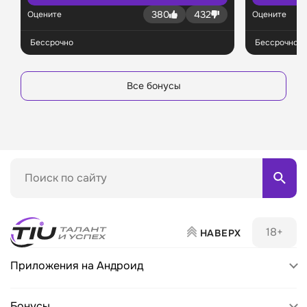
380
432
Оцените
Оцените
Бессрочно
Бессрочно
Все бонусы
Поиск по матч-центру
18+
НАВЕРХ
Приложения на Андроид
Пари
Бонусы