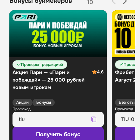
Бонусы букмекеров
10
Бонусы и акции
4/5
Промокод
Бонусы
13
Сайт
Приложение
Проверен редакцией
Провере
Акция Пари — «Пари и
4.6
Фрибет Б
побеждай» — 25 000 рублей
Август 20
новым игрокам
Акции
Бонусы
Без отыгр
Промокод
Промокод
Получить бонус
П