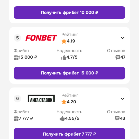
Бонусы и акции
4/5
Чемпионат мира
Рейтинг 
5/5
Суперлига России
Получить фрибет 10 000 ₽
пользователей
Промокод
Бонусы
Чемпионат Европы
Коэффициенты
4/5
34
Киберспорт
Линия в прематче
4/5
IEM Cologne
Рейтинг
Линия в лайве
Сайт
Приложение
4/5
The International
4.19
Удобство платежей
4/5
Esports World Cup Counter Strike
Фрибет
Надежность
Отзывов
Служба поддержки
4/5
15 000 ₽
4.7/5
47
Бонусы и акции
5/5
Рейтинг 
5/5
Получить фрибет 15 000 ₽
пользователей
Промокод
Бонусы
Коэффициенты
4/5
10
Линия в прематче
4/5
Рейтинг
Линия в лайве
Сайт
Приложение
4/5
4.20
Удобство платежей
4/5
Фрибет
Надежность
Отзывов
Служба поддержки
5/5
7 777 ₽
4.55/5
43
Бонусы и акции
4/5
Рейтинг 
5/5
Получить фрибет 7 777 ₽
пользователей
Промокод
Бонусы