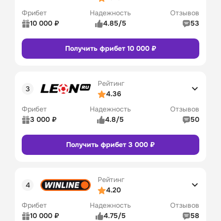
Букмекеры для ставок на киберспорт
НБА
НБА
Baltbet
Удобство платежей
4/5
Букмекеры для профессиональных игроков
Единая Лига ВТБ
Единая Лига ВТБ
24Бет
Фрибет
Надежность
Отзывов
Служба поддержки
5/5
10 000 ₽
4.85/5
53
Букмекеры для ставок на футбол
Евролига
Евролига
Бонусы и акции
5/5
WNBA
WNBA
Рейтинг 
5/5
Суперлига
Суперлига
Получить фрибет 10 000 ₽
пользователей
Промокод
Бонусы
Теннис
Теннис
Коэффициенты
5/5
22
US Open 2026 ATP
ATP
Линия в прематче
4/5
US Open 2026 WTA
WTA
Рейтинг
Линия в лайве
Сайт
Приложение
5/5
Настольный теннис
Cincinnati ATP
4.36
Удобство платежей
4/5
Cincinnati WTA
Челленджер
Фрибет
Надежность
Отзывов
Служба поддержки
4/5
Настольный теннис
Лига Про
3 000 ₽
4.8/5
50
Бонусы и акции
5/5
Чемпионат мира
Setka Cup
Рейтинг 
Волейбол
Кубок мира
5/5
Получить фрибет 3 000 ₽
пользователей
Промокод
Бонусы
Чемпионат Европы
Лига Наций
Коэффициенты
5/5
WTT Champions Yokohama, MS
Суперлига России
42
Киберспорт
Линия в прематче
5/5
WTT Champions Yokohama, WS
Рейтинг
Europe Smash Sweden, WS
IEM Cologne
Линия в лайве
Сайт
Приложение
3/5
4.20
Europe Smash Sweden, MS
The International
Удобство платежей
4/5
Волейбол
Фрибет
Надежность
Отзывов
Служба поддержки
5/5
10 000 ₽
4.75/5
58
Лига Наций