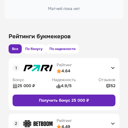
Лига Чемпионов
Зенит
Betcity
Тенниси
Теннис
Настольный теннис
Баскетбол
Матчей пока нет
Лига Европы
Спортбет
Bettery
Балтбет
Футбол
Волейбол
Теннис
24bet
Zenit
Беттери
Киберспорт
Настольный теннис
Рейтинги
Футбол
Спортбет
Зенит
Волейбол
Прочие категории
Лучшие букмекеры
РПЛ
24bet
Киберспорт
Рейтинги букмекеров
Приложения для iOS
Футбол
Легальные букмекерские конторы
Фрибеты
Лига чемпионов
Российские букмекеры
Фрибеты без депозита
АПЛ
РПЛ
Leon
Все
По бонусу
По надежности
БК с мобильным приложением
Фрибет без отыгрыша
Серия А
Лига чемпионов
Zenit
Надежные букмекеры
Промокод без отыгрыша
Ла Лига
АПЛ
Лига Ставок
БК с гостевым демосчетом
Бонус за регистрацию без отыгрыша
Бундеслига
Серия А
Марафон
Рейтинг
БК с большими коэффициентами
Фрибеты сегодня
Лига Европы
Ла Лига
Melbet
4.64
БК с минимальными депозитами
Лучшие фрибеты
Лига конференций
Бундеслига
Pari
Бонус
Надежность
Отзывов
Букмекеры для ставок на американский футбол
Фрибет новым игрокам
Лига наций
Лига Европы
Tennisi
25 000 ₽
4.9/5
52
Букмекеры для ставок на бейсбол
Новые БК с фрибетом
Суперкубок УЕФА
Лига конференций
Fonbet
Рейтинг 
Хоккей
Хоккей
Букмекеры для ставок на гольф
Фрибет 3000
Betcity
5/5
Получить бонус 25 000 ₽
пользователей
Букмекеры для ставок на автогонки
Акции букмекерских контор при регистрации
КХЛ
КХЛ
BetBoom
Коэффициенты
5/5
Букмекеры для ставок на чемпионаты мира и Европы
Промокоды букмекеров
НХЛ
НХЛ
Bettery
Линия в прематче
4/5
Букмекеры для ставок на дартс
Бездепозитные бонусы за регистрацию
АХЛ
АХЛ
Olimpbet
Рейтинг
Баскетбол
Баскетбол
Букмекеры для ставок на скачки
Бездепозитные бонусы букмекеров
Winline
Линия в лайве
5/5
4.49