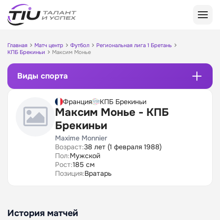
Главная
Матч центр
Футбол
Региональная лига 1 Бретань
КПБ Брекиньи
Максим Монье
Популярные БК
Пари
Виды спорта
По букмекеру
БетБум
Леон
Pari
Приложения для Android
Франция
КПБ Брекиньи
Винлайн
BetBoom
Максим Монье - КПБ
Фонбет
Leon
Пари
Брекиньи
Виды спорта
Марафон
Winline
БетБум
Бетсити
Fonbet
Леон
Баскетбол
Maxime Monnier
Статьи о БК
Возраст:
38 лет (1 февраля 1988)
Мелбет
Лига Ставок
Винлайн
Киберспорт
Пол:
Мужской
Winline
Лига Ставок
Марафон
Фонбет
Теннис
Рост:
185 см
База знаний
По видам спорта
Олимпбет
Бет-М
Марафон
Хоккей
Позиция:
Вратарь
Виды ставок
Тенниси
Baltbet
Бетсити
Футбол
Футбол
Футбол
По видам спорта
Основы ставок
Балтбет
Melbet
Мелбет
Хоккей
Евролига
Сервисы
Бет-М
Olimpbet
Лига Ставок
Баскетбол
Футбол
История матчей
Виды спорта
Кубок России
Беттери
Tennisi
Олимпбет
Теннис
Хоккей