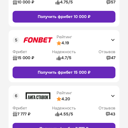
10 000 ₽
4.75/5
57
Чемпионат мира
Бонусы и акции
4/5
Суперлига России
Рейтинг 
5/5
Получить фрибет 10 000 ₽
пользователей
Чемпионат Европы
Промокод
Бонусы
Киберспорт
Коэффициенты
4/5
34
IEM Cologne
Линия в прематче
4/5
Рейтинг
The International
Линия в лайве
Сайт
Приложение
4/5
4.19
Esports World Cup Counter Strike
Удобство платежей
4/5
Фрибет
Надежность
Отзывов
Служба поддержки
4/5
15 000 ₽
4.7/5
47
Бонусы и акции
5/5
Рейтинг 
5/5
Получить фрибет 15 000 ₽
пользователей
Промокод
Бонусы
Коэффициенты
4/5
10
Линия в прематче
4/5
Рейтинг
Линия в лайве
Сайт
Приложение
4/5
4.20
Удобство платежей
4/5
Фрибет
Надежность
Отзывов
Служба поддержки
5/5
7 777 ₽
4.55/5
43
Бонусы и акции
4/5
Рейтинг 
5/5