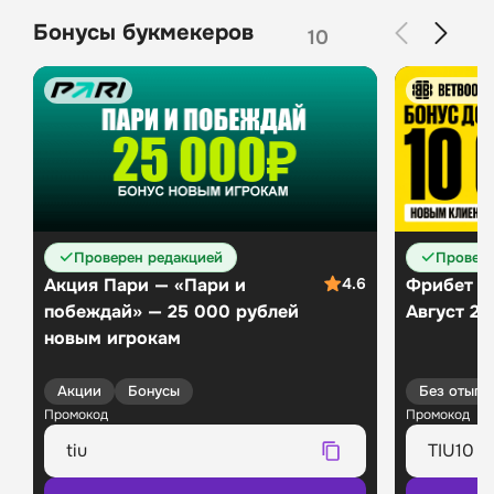
Служба поддержки
4/5
Бонусы букмекеров
10
Бонусы и акции
4/5
Промокод
Бонусы
13
Сайт
Приложение
Проверен редакцией
Провере
Акция Пари — «Пари и
4.6
Фрибет Б
побеждай» — 25 000 рублей
Август 20
новым игрокам
Акции
Бонусы
Без отыгр
Промокод
Промокод