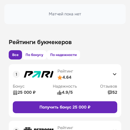
Лига Чемпионов
Зенит
Betcity
Тенниси
Теннис
Настольный теннис
Баскетбол
Лига Европы
Спортбет
Bettery
Балтбет
Футбол
Волейбол
Теннис
Матчей пока нет
24bet
Zenit
Беттери
Киберспорт
Настольный теннис
Рейтинги
Футбол
Спортбет
Зенит
Волейбол
Прочие категории
Лучшие букмекеры
РПЛ
24bet
Киберспорт
Приложения для iOS
Футбол
Легальные букмекерские конторы
Фрибеты
Лига чемпионов
Рейтинги букмекеров
Российские букмекеры
Фрибеты без депозита
АПЛ
РПЛ
Leon
БК с мобильным приложением
Фрибет без отыгрыша
Серия А
Лига чемпионов
Zenit
Все
По бонусу
По надежности
Надежные букмекеры
Промокод без отыгрыша
Ла Лига
АПЛ
Лига Ставок
БК с гостевым демосчетом
Бонус за регистрацию без отыгрыша
Бундеслига
Серия А
Марафон
БК с большими коэффициентами
Фрибеты сегодня
Лига Европы
Ла Лига
Melbet
Рейтинг
4.64
БК с минимальными депозитами
Лучшие фрибеты
Лига конференций
Бундеслига
Pari
Букмекеры для ставок на американский футбол
Фрибет новым игрокам
Лига наций
Лига Европы
Tennisi
Бонус
Надежность
Отзывов
Букмекеры для ставок на бейсбол
Новые БК с фрибетом
Суперкубок УЕФА
Лига конференций
Fonbet
25 000 ₽
4.9/5
52
Хоккей
Хоккей
Букмекеры для ставок на гольф
Фрибет 3000
Betcity
Рейтинг 
Букмекеры для ставок на автогонки
Акции букмекерских контор при регистрации
КХЛ
КХЛ
BetBoom
5/5
Получить бонус 25 000 ₽
пользователей
Букмекеры для ставок на чемпионаты мира и Европы
Промокоды букмекеров
НХЛ
НХЛ
Bettery
Коэффициенты
5/5
Букмекеры для ставок на дартс
Бездепозитные бонусы за регистрацию
АХЛ
АХЛ
Olimpbet
Линия в прематче
4/5
Баскетбол
Баскетбол
Букмекеры для ставок на скачки
Бездепозитные бонусы букмекеров
Winline
Рейтинг