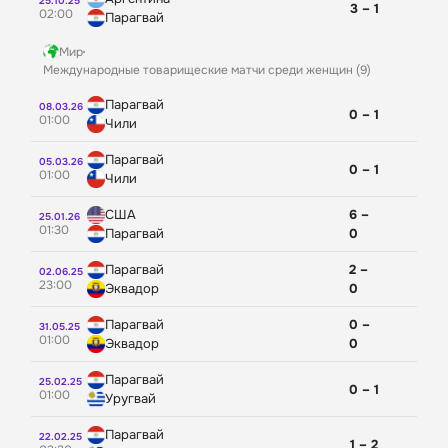
25.10.25
3 – 1
02:00
Чемпионат мира
Парагвай
Суперлига России
Мир
Чемпионат Европы
Международные товарищеские матчи среди женщин (9)
Киберспорт
Парагвай
IEM Cologne
08.03.26
0 – 1
01:00
Чили
The International
Esports World Cup Counter Strike
Парагвай
05.03.26
0 – 1
01:00
Чили
США
6 –
25.01.26
01:30
Парагвай
0
Парагвай
2 –
02.06.25
23:00
Эквадор
0
Парагвай
0 –
31.05.25
01:00
Эквадор
0
Парагвай
25.02.25
0 – 1
01:00
Уругвай
Парагвай
22.02.25
1 – 2