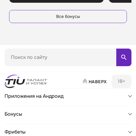
Все бонусы
Поиск по матч-центру
18+
НАВЕРХ
Приложения на Андроид
Пари
Бонусы
БетБум
Pari
Фрибеты
Леон