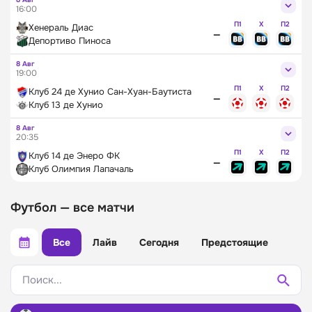
16:00
П1
X
П2
Хенераль Диас
—
Депортиво Пиноса
8 Авг
19:00
П1
X
П2
Клуб 24 де Хунио Сан-Хуан-Баутиста
—
Клуб 13 де Хунио
8 Авг
20:35
П1
X
П2
Клуб 14 де Энеро ФК
—
Клуб Олимпия Лапачаль
Футбол — все матчи
Все
Лайв
Сегодня
Предстоящие
Поиск...