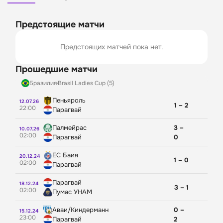
Лига Чемпионов
Зенит
Betcity
Тенниси
Теннис
Настольный теннис
Баскетбол
Лига Европы
Спортбет
Bettery
Балтбет
Футбол
Волейбол
Теннис
Предстоящие матчи
24bet
Zenit
Беттери
Киберспорт
Настольный теннис
Рейтинги
Футбол
Спортбет
Зенит
Волейбол
Предстоящих матчей пока нет.
Прочие категории
Лучшие букмекеры
РПЛ
24bet
Киберспорт
Приложения для iOS
Футбол
Легальные букмекерские конторы
Фрибеты
Лига чемпионов
Прошедшие матчи
Российские букмекеры
Фрибеты без депозита
АПЛ
РПЛ
Leon
Бразилия
Brasil Ladies Cup (5)
БК с мобильным приложением
Фрибет без отыгрыша
Серия А
Лига чемпионов
Zenit
Надежные букмекеры
Промокод без отыгрыша
Ла Лига
АПЛ
Лига Ставок
Пеньяроль
12.07.26
1 – 2
22:00
БК с гостевым демосчетом
Бонус за регистрацию без отыгрыша
Бундеслига
Серия А
Марафон
Парагвай
БК с большими коэффициентами
Фрибеты сегодня
Лига Европы
Ла Лига
Melbet
Палмейрас
3 –
10.07.26
БК с минимальными депозитами
Лучшие фрибеты
Лига конференций
Бундеслига
Pari
02:00
Парагвай
0
Букмекеры для ставок на американский футбол
Фрибет новым игрокам
Лига наций
Лига Европы
Tennisi
ЕС Баия
Букмекеры для ставок на бейсбол
Новые БК с фрибетом
Суперкубок УЕФА
Лига конференций
Fonbet
20.12.24
1 – 0
02:00
Парагвай
Хоккей
Хоккей
Букмекеры для ставок на гольф
Фрибет 3000
Betcity
Букмекеры для ставок на автогонки
Акции букмекерских контор при регистрации
КХЛ
КХЛ
BetBoom
Парагвай
18.12.24
3 – 1
Букмекеры для ставок на чемпионаты мира и Европы
Промокоды букмекеров
НХЛ
НХЛ
Bettery
02:00
Пумас УНАМ
Букмекеры для ставок на дартс
Бездепозитные бонусы за регистрацию
АХЛ
АХЛ
Olimpbet
Аваи/Киндерманн
0 –
15.12.24
Баскетбол
Баскетбол
Букмекеры для ставок на скачки
Бездепозитные бонусы букмекеров
Winline
23:00
Парагвай
2