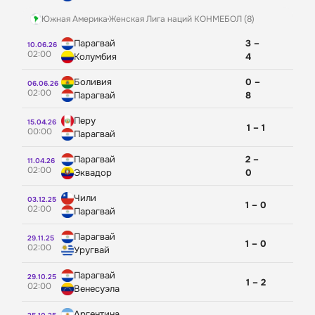
Букмекеры для ставок на киберспорт
НБА
НБА
Baltbet
Букмекеры для профессиональных игроков
Единая Лига ВТБ
Единая Лига ВТБ
24Бет
Южная Америка
Женская Лига наций КОНМЕБОЛ (8)
Букмекеры для ставок на футбол
Евролига
Евролига
Парагвай
3 –
10.06.26
WNBA
WNBA
02:00
Колумбия
4
Суперлига
Суперлига
Теннис
Теннис
Боливия
0 –
06.06.26
02:00
Парагвай
8
US Open 2026 ATP
ATP
US Open 2026 WTA
WTA
Перу
15.04.26
1 – 1
Настольный теннис
Cincinnati ATP
00:00
Парагвай
Cincinnati WTA
Челленджер
Парагвай
2 –
11.04.26
Настольный теннис
Лига Про
02:00
Эквадор
0
Чемпионат мира
Setka Cup
Волейбол
Кубок мира
Чили
03.12.25
1 – 0
02:00
Парагвай
Чемпионат Европы
Лига Наций
WTT Champions Yokohama, MS
Суперлига России
Парагвай
29.11.25
Киберспорт
1 – 0
WTT Champions Yokohama, WS
02:00
Уругвай
Europe Smash Sweden, WS
IEM Cologne
Парагвай
Europe Smash Sweden, MS
The International
29.10.25
1 – 2
02:00
Венесуэла
Волейбол
Лига Наций
Аргентина