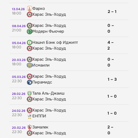
Фарко
13.04.26
2 – 1
18:00
Харас Эль-Ходуд
Харас Эль-Ходуд
0 –
08.04.26
21:00
Модерн Фьючер
0
Нэшнл Бэнк оф Иджипт
4 –
05.04.26
18:00
Харас Эль-Ходуд
2
Харас Эль-Ходуд
0 –
20.03.26
18:00
Исмаили
0
Харас Эль-Ходуд
05.03.26
1 – 3
22:30
Пирамидс
Тала Аль-Джаиш
28.02.26
1 – 0
22:30
Харас Эль-Ходуд
Харас Эль-Ходуд
24.02.26
1 – 0
22:30
ЕНППИ
Замалек
2 –
20.02.26
22:30
Харас Эль-Ходуд
0