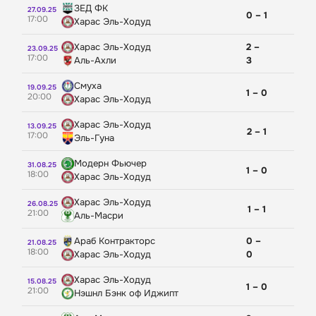
ЗЕД ФК
27.09.25
0 – 1
17:00
Харас Эль-Ходуд
Харас Эль-Ходуд
2 –
23.09.25
17:00
Аль-Ахли
3
Смуха
19.09.25
1 – 0
20:00
Харас Эль-Ходуд
Харас Эль-Ходуд
13.09.25
2 – 1
17:00
Эль-Гуна
Модерн Фьючер
31.08.25
1 – 0
18:00
Харас Эль-Ходуд
Харас Эль-Ходуд
26.08.25
1 – 1
21:00
Аль-Масри
Араб Контракторс
0 –
21.08.25
18:00
Харас Эль-Ходуд
0
Харас Эль-Ходуд
15.08.25
1 – 0
21:00
Нэшнл Бэнк оф Иджипт