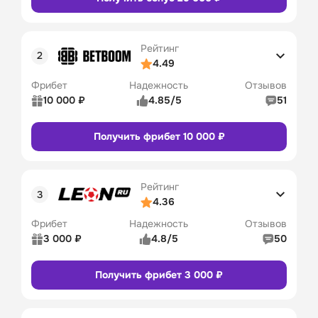
Коэффициенты
5/5
Линия в прематче
4/5
Рейтинг
Линия в лайве
5/5
4.49
Удобство платежей
4/5
Фрибет
Надежность
Отзывов
Служба поддержки
5/5
10 000 ₽
4.85/5
51
Бонусы и акции
5/5
Рейтинг 
5/5
Получить фрибет 10 000 ₽
пользователей
Промокод
Бонусы
Коэффициенты
5/5
22
Линия в прематче
4/5
Рейтинг
Линия в лайве
Сайт
Приложение
5/5
4.36
Удобство платежей
4/5
Фрибет
Надежность
Отзывов
Служба поддержки
4/5
3 000 ₽
4.8/5
50
Бонусы и акции
5/5
Рейтинг 
5/5
Получить фрибет 3 000 ₽
пользователей
Промокод
Бонусы
Коэффициенты
5/5
42
Линия в прематче
5/5