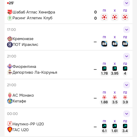
25'
П1
X
П2
0
Шабаб Атлас Хенифра
Расинг Атлетик Клуб
0
17:00
П1
X
П2
Кремонезе
—
ПОТ Ираклис
21:00
П1
X
П2
Фиорентина
—
Депортиво Ла-Корунья
1.78
3.95
4
21:00
П1
X
П2
АС Монако
—
Хетафе
1.88
3.5
3.9
00:00
П1
X
П2
Наутико-РР U20
—
ГАС U20
6.1
1.61
3.4