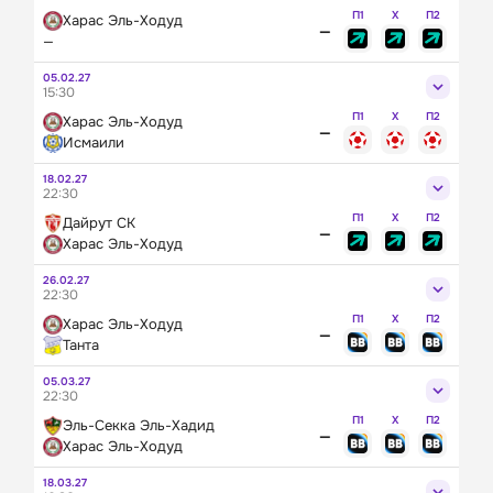
П1
X
П2
Харас Эль-Ходуд
—
—
05.02.27
15:30
П1
X
П2
Харас Эль-Ходуд
—
Исмаили
18.02.27
22:30
П1
X
П2
Дайрут СК
—
Харас Эль-Ходуд
26.02.27
22:30
П1
X
П2
Харас Эль-Ходуд
—
Танта
05.03.27
22:30
П1
X
П2
Эль-Секка Эль-Хадид
—
Харас Эль-Ходуд
18.03.27