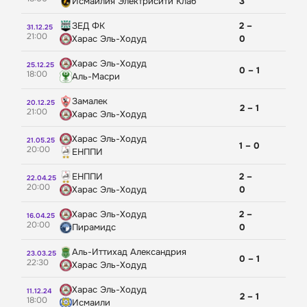
Исмаилия Электрисити Клаб
3
ЗЕД ФК
2 –
31.12.25
21:00
Харас Эль-Ходуд
0
Харас Эль-Ходуд
25.12.25
0 – 1
18:00
Аль-Масри
Замалек
20.12.25
2 – 1
21:00
Харас Эль-Ходуд
Харас Эль-Ходуд
21.05.25
1 – 0
20:00
ЕНППИ
ЕНППИ
2 –
22.04.25
20:00
Харас Эль-Ходуд
0
Харас Эль-Ходуд
2 –
16.04.25
20:00
Пирамидс
0
Аль-Иттихад Александрия
23.03.25
0 – 1
22:30
Харас Эль-Ходуд
Харас Эль-Ходуд
11.12.24
2 – 1
18:00
Исмаили