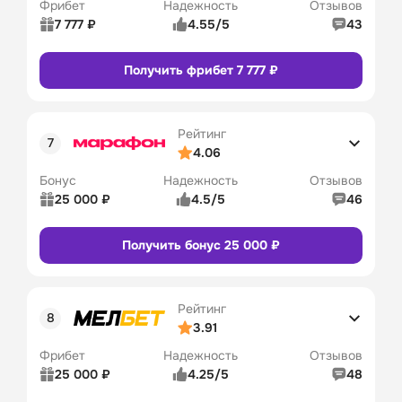
Фрибет
Надежность
Отзывов
Служба поддержки
5/5
7 777 ₽
4.55/5
43
Бонусы и акции
4/5
Рейтинг 
5/5
Получить фрибет 7 777 ₽
пользователей
Промокод
Бонусы
Коэффициенты
4/5
10
Линия в прематче
4/5
Рейтинг
Сайт
Приложение
Линия в лайве
4/5
4.06
Удобство платежей
4/5
Бонус
Надежность
Отзывов
Служба поддержки
4/5
25 000 ₽
4.5/5
46
Бонусы и акции
5/5
Рейтинг 
5/5
Получить бонус 25 000 ₽
пользователей
Бонусы
17
Коэффициенты
4/5
Сайт
Приложение
Линия в прематче
4/5
Рейтинг
Линия в лайве
4/5
3.91
Удобство платежей
4/5
Фрибет
Надежность
Отзывов
Служба поддержки
4/5
25 000 ₽
4.25/5
48
Бонусы и акции
4/5
Рейтинг 