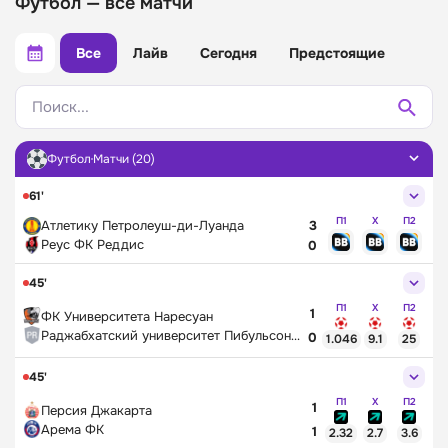
Футбол — все матчи
Все
Лайв
Сегодня
Предстоящие
Поиск...
Футбол
Матчи (20)
61'
П1
X
П2
3
Атлетику Петролеуш-ди-Луанда
Реус ФК Реддис
0
45'
П1
X
П2
1
ФК Университета Наресуан
Раджабхатский университет Пибульсонгкрам
0
1.046
9.1
25
45'
П1
X
П2
1
Персия Джакарта
Арема ФК
1
2.32
2.7
3.6