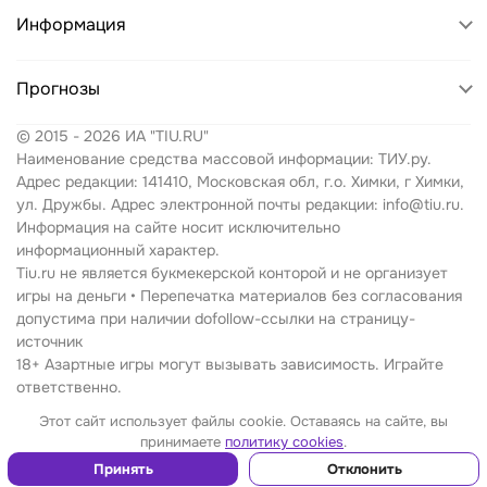
Лига Ставок
Пари
Информация
Leon
Мелбет
БетБум
Winline
Политика конфиденциальности
Прогнозы
Бетсити
Леон
Fonbet
Политика cookies
Марафон
© 2015 - 2026 ИА "TIU.RU"
Винлайн
Прогнозы на спорт
Марафон
Пользовательское соглашение
Наименование средства массовой информации: ТИУ.ру.
Фонбет
Фонбет
Футбол
Адрес редакции: 141410, Московская обл, г.о. Химки, г Химки,
Betcity
Согласие на обработку персональных данных
ул. Дружбы. Адрес электронной почты редакции: info@tiu.ru.
Винлайн
Марафон
Хоккей
Информация на сайте носит исключительно
Melbet
Контакты
информационный характер.
Бетсити
Баскетбол
Tiu.ru не является букмекерской конторой и не организует
Лига Ставок
Вакансии
игры на деньги • Перепечатка материалов без согласования
Мелбет
Теннис
допустима при наличии dofollow-ссылки на страницу-
Olimpbet
Блог
источник
Лига ставок
Настольный теннис
18+ Азартные игры могут вызывать зависимость. Играйте
Архив
ответственно.
Олимпбет
Волейбол
TIU в соцсетях:
Новости
Этот сайт использует файлы cookie. Оставаясь на сайте, вы
Киберспорт
принимаете
политику cookies
.
Карта сайта
Принять
Отклонить
Бонус 25 000 ₽
Фрибет 10 000 ₽
РПЛ