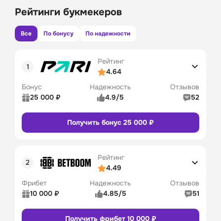
Букмекеры для ставок на киберспорт
НБА
НБА
Baltbet
Рейтинги букмекеров
Букмекеры для профессиональных игроков
Единая Лига ВТБ
Единая Лига ВТБ
24Бет
Букмекеры для ставок на футбол
Евролига
Евролига
Все
По бонусу
По надежности
WNBA
WNBA
Суперлига
Суперлига
Теннис
Теннис
Рейтинг
US Open 2026 ATP
ATP
4.64
US Open 2026 WTA
WTA
Бонус
Надежность
Отзывов
Настольный теннис
Cincinnati ATP
25 000 ₽
4.9/5
52
Cincinnati WTA
Челленджер
Рейтинг 
Настольный теннис
Лига Про
5/5
Получить бонус 25 000 ₽
пользователей
Чемпионат мира
Setka Cup
Коэффициенты
5/5
Волейбол
Кубок мира
Линия в прематче
4/5
Чемпионат Европы
Лига Наций
Рейтинг
WTT Champions Yokohama, MS
Суперлига России
Линия в лайве
5/5
4.49
Киберспорт
WTT Champions Yokohama, WS
Удобство платежей
4/5
Europe Smash Sweden, WS
IEM Cologne
Фрибет
Надежность
Отзывов
Служба поддержки
5/5
10 000 ₽
4.85/5
51
Europe Smash Sweden, MS
The International
Бонусы и акции
5/5
Волейбол
Рейтинг 
5/5
Лига Наций
Получить фрибет 10 000 ₽
пользователей
Промокод
Бонусы