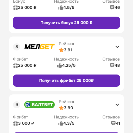
Бонус
Надежность
Отзывов
Служба поддержки
4/5
25 000 ₽
4.5/5
46
Бонусы и акции
5/5
Рейтинг 
5/5
Получить бонус 25 000 ₽
пользователей
Бонусы
17
Коэффициенты
4/5
Сайт
Приложение
Линия в прематче
4/5
Рейтинг
Линия в лайве
4/5
3.91
Удобство платежей
4/5
Фрибет
Надежность
Отзывов
Служба поддержки
4/5
25 000 ₽
4.25/5
48
Бонусы и акции
4/5
Рейтинг 
5/5
Получить фрибет 25 000₽
пользователей
Промокод
Бонусы
Коэффициенты
4/5
15
Линия в прематче
4/5
Рейтинг
Линия в лайве
Сайт
Приложение
3/5
3.90
Удобство платежей
4/5
Фрибет
Надежность
Отзывов
Служба поддержки
4/5
3 000 ₽
4.3/5
41
Бонусы и акции
4/5
Рейтинг 