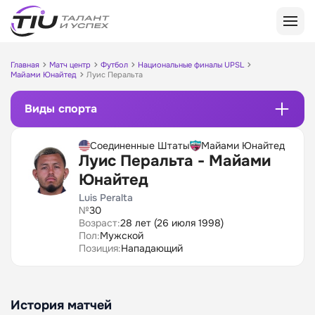
Главная
Матч центр
Футбол
Национальные финалы UPSL
Майами Юнайтед
Луис Перальта
Популярные БК
Пари
Виды спорта
По букмекеру
БетБум
Леон
Pari
Приложения для Android
Соединенные Штаты
Майами Юнайтед
Винлайн
BetBoom
Луис Перальта - Майами
Фонбет
Leon
Пари
Юнайтед
Виды спорта
Марафон
Winline
БетБум
Бетсити
Fonbet
Леон
Баскетбол
Luis Peralta
Статьи о БК
№
30
Мелбет
Лига Ставок
Винлайн
Киберспорт
Возраст:
28 лет (26 июля 1998)
Winline
Лига Ставок
Марафон
Фонбет
Теннис
Пол:
Мужской
База знаний
По видам спорта
Олимпбет
Бет-М
Марафон
Хоккей
Позиция:
Нападающий
Виды ставок
Тенниси
Baltbet
Бетсити
Футбол
Футбол
Футбол
По видам спорта
Основы ставок
Балтбет
Melbet
Мелбет
Хоккей
Евролига
Сервисы
Бет-М
Olimpbet
Лига Ставок
Баскетбол
Футбол
История матчей
Виды спорта
Кубок России
Беттери
Tennisi
Олимпбет
Теннис
Хоккей