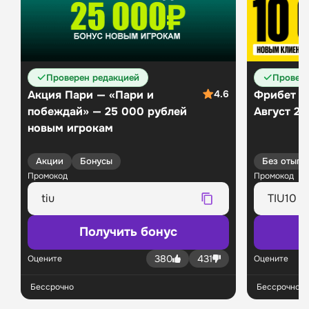
Сайт
Приложение
Проверен редакцией
Провере
Акция Пари — «Пари и
4.6
Фрибет Б
побеждай» — 25 000 рублей
Август 20
новым игрокам
Акции
Бонусы
Без отыгр
Промокод
Промокод
Получить бонус
П
380
431
Оцените
Оцените
Бессрочно
Бессрочно