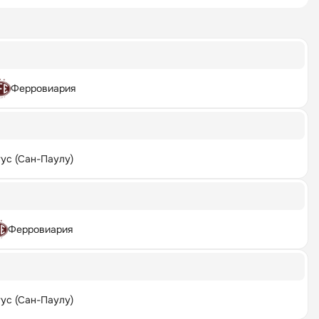
Ферровиария
ус (Сан-Паулу)
Ферровиария
ус (Сан-Паулу)