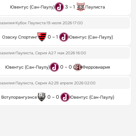
3 – 1
Ювентус (Сан-Паулу)
Паулиста
разилия
Кубок Паулиста
19 июля 2026
17:00
0 – 1
Озаску Спортинг
Ювентус (Сан-Паулу)
разилия
Паулиста, Серия A2
7 мая 2026
16:00
0 – 0
Ювентус (Сан-Паулу)
Ферровиария
разилия
Паулиста, Серия A2
29 апреля 2026
02:00
0 – 0
Вотупорангуэнсе
Ювентус (Сан-Паулу)