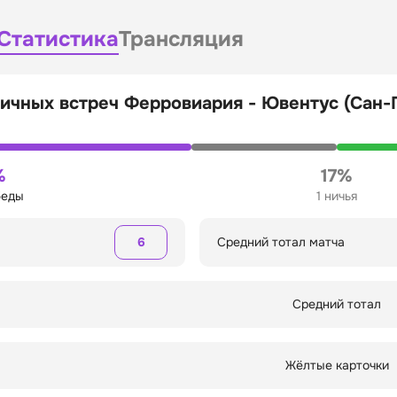
Статистика
Трансляция
ичных встреч Ферровиария - Ювентус (Сан-
%
17%
беды
1 ничья
6
Средний тотал матча
Средний тотал
Жёлтые карточки