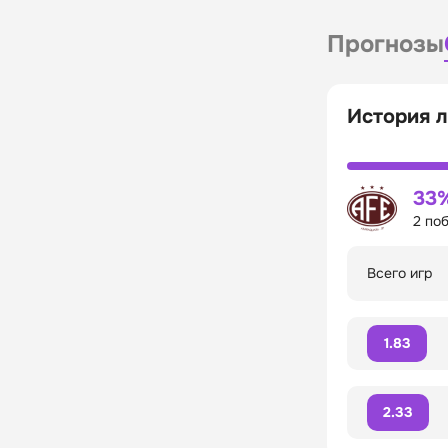
Прогнозы
История л
33
2 по
Всего игр
1.83
2.33