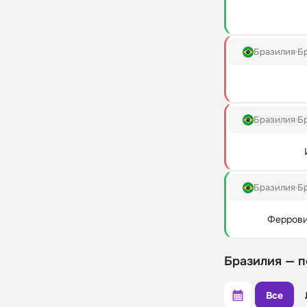
Бразилия
Б
Бразилия
Б
Бразилия
Б
Феррови
Бразилия — 
Все