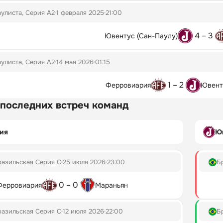
улиста, Серия A2
1 февраля 2025
21:00
4 – 3
Ювентус (Сан-Паулу)
улиста, Серия A2
14 мая 2026
01:15
1 – 2
Ферровиария
Ювент
 последних встреч команд
ия
Юв
разильская Серия C
25 июля 2026
23:00
Б
0 – 0
Ферровиария
Мараньян
разильская Серия C
12 июля 2026
22:00
Б