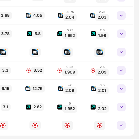
-0.75
2.75
3.68
4.05
2.04
2.03
0.75
2.5
3.78
5.8
1.952
1.98
0.25
2.5
3.3
3.52
1.909
2.09
-2
0.5
6.15
12.75
2.09
2.01
0
1
3.1
2.62
1.952
2.02