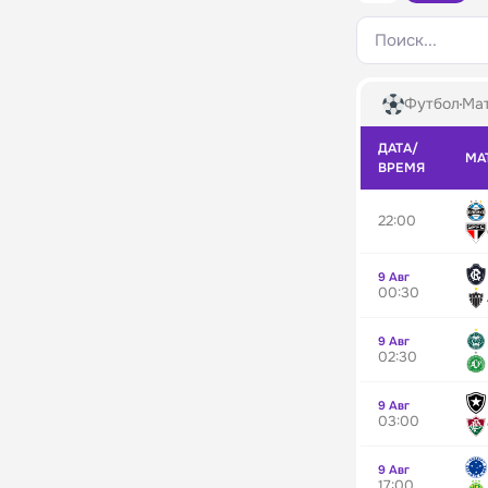
Поиск...
Футбол
Мат
ДАТА/
МА
ВРЕМЯ
22:00
9 Авг
00:30
9 Авг
02:30
9 Авг
03:00
9 Авг
17:00