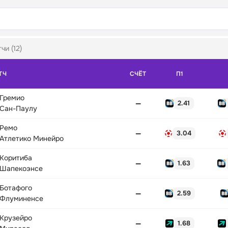
чи (12)
ТЧ
СЧЁТ
П1
Гремио
—
2.41
Сан-Паулу
Ремо
—
3.04
Атлетико Минейро
Коритиба
—
1.63
Шапекоэнсе
Ботафого
—
2.59
Флуминенсе
Крузейро
—
1.68