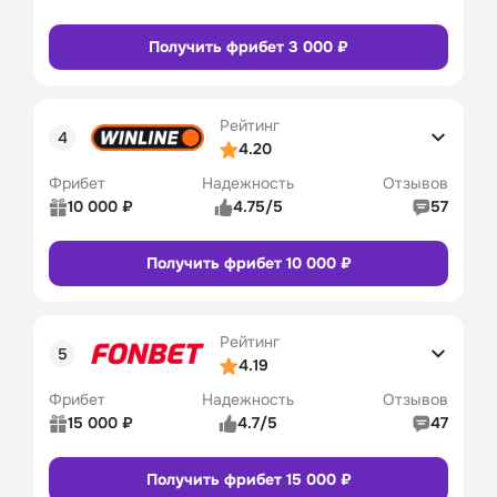
Бонусы и акции
5/5
Рейтинг 
5/5
Получить фрибет 3 000 ₽
пользователей
Промокод
Бонусы
Коэффициенты
5/5
42
Линия в прематче
5/5
Рейтинг
Линия в лайве
Сайт
Приложение
3/5
4.20
Удобство платежей
4/5
Фрибет
Надежность
Отзывов
Служба поддержки
5/5
10 000 ₽
4.75/5
57
Бонусы и акции
4/5
Рейтинг 
5/5
Получить фрибет 10 000 ₽
пользователей
Промокод
Бонусы
Коэффициенты
4/5
34
Линия в прематче
4/5
Рейтинг
Линия в лайве
Сайт
Приложение
4/5
4.19
Удобство платежей
4/5
Фрибет
Надежность
Отзывов
Служба поддержки
4/5
15 000 ₽
4.7/5
47
Бонусы и акции
5/5
Рейтинг 
5/5
Получить фрибет 15 000 ₽
пользователей
Промокод
Бонусы