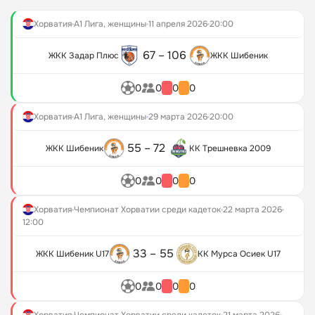
Лига Чемпионов
Зенит
Betcity
Тенниси
Теннис
Настольный теннис
Баскетбол
Хорватия
А1 Лига, женщины
11 апреля 2026
20:00
Лига Европы
Спортбет
Bettery
Балтбет
Футбол
Волейбол
Теннис
24bet
Zenit
Беттери
Киберспорт
Настольный теннис
67 – 106
ЖКК Задар Плюс
ЖКК Шибеник
Рейтинги
Футбол
Спортбет
Зенит
Волейбол
Прочие категории
Лучшие букмекеры
РПЛ
24bet
Киберспорт
0
0
0
0
Приложения для iOS
Футбол
Легальные букмекерские конторы
Фрибеты
Лига чемпионов
Российские букмекеры
Фрибеты без депозита
АПЛ
РПЛ
Leon
Хорватия
А1 Лига, женщины
29 марта 2026
20:00
БК с мобильным приложением
Фрибет без отыгрыша
Серия А
Лига чемпионов
Zenit
Надежные букмекеры
Промокод без отыгрыша
Ла Лига
АПЛ
Лига Ставок
55 – 72
ЖКК Шибеник
КК Трешневка 2009
БК с гостевым демосчетом
Бонус за регистрацию без отыгрыша
Бундеслига
Серия А
Марафон
БК с большими коэффициентами
Фрибеты сегодня
Лига Европы
Ла Лига
Melbet
0
0
0
0
БК с минимальными депозитами
Лучшие фрибеты
Лига конференций
Бундеслига
Pari
Букмекеры для ставок на американский футбол
Фрибет новым игрокам
Лига наций
Лига Европы
Tennisi
Хорватия
Чемпионат Хорватии среди кадеток
22 марта 2026
Букмекеры для ставок на бейсбол
Новые БК с фрибетом
Суперкубок УЕФА
Лига конференций
Fonbet
12:00
Хоккей
Хоккей
Букмекеры для ставок на гольф
Фрибет 3000
Betcity
Букмекеры для ставок на автогонки
Акции букмекерских контор при регистрации
КХЛ
КХЛ
BetBoom
33 – 55
ЖКК Шибеник U17
КК Мурса Осиек U17
Букмекеры для ставок на чемпионаты мира и Европы
Промокоды букмекеров
НХЛ
НХЛ
Bettery
Букмекеры для ставок на дартс
Бездепозитные бонусы за регистрацию
АХЛ
АХЛ
Olimpbet
0
0
0
0
Баскетбол
Баскетбол
Букмекеры для ставок на скачки
Бездепозитные бонусы букмекеров
Winline