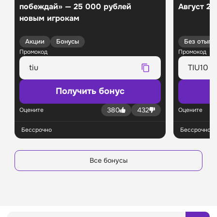
побеждай» — 25 000 рублей
Август 20
новым игрокам
Акции
Бонусы
Без отыгр
Промокод
Промокод
Получить бонус
П
380
432
Оцените
Оцените
Бессрочно
Бессрочно
Все бонусы