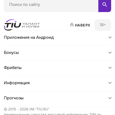
Поиск по матч-центру
18+
НАВЕРХ
Приложения на Андроид
Пари
Бонусы
БетБум
Pari
Фрибеты
Леон
BetBoom
Лига Ставок
Пари
Информация
Leon
Мелбет
БетБум
Winline
Политика конфиденциальности
Прогнозы
Бетсити
Леон
Fonbet
Политика cookies
Марафон
© 2015 - 2026 ИА "TIU.RU"
Винлайн
Прогнозы на спорт
Марафон
Пользовательское соглашение
Наименование средства массовой информации: ТИУ.ру.