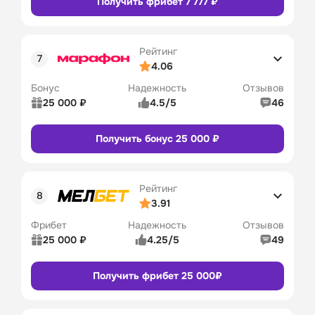
Получить фрибет 7 777 ₽
пользователей
Промокод
Бонусы
Коэффициенты
4/5
10
Линия в прематче
4/5
Рейтинг
Сайт
Приложение
Линия в лайве
4/5
4.06
Удобство платежей
4/5
Бонус
Надежность
Отзывов
Служба поддержки
4/5
25 000 ₽
4.5/5
46
Бонусы и акции
5/5
Рейтинг 
5/5
Получить бонус 25 000 ₽
пользователей
Бонусы
17
Коэффициенты
4/5
Сайт
Приложение
Линия в прематче
4/5
Рейтинг
Линия в лайве
4/5
3.91
Удобство платежей
4/5
Фрибет
Надежность
Отзывов
Служба поддержки
4/5
25 000 ₽
4.25/5
49
Бонусы и акции
4/5
Рейтинг 
5/5
Получить фрибет 25 000₽
пользователей
Промокод
Бонусы
Коэффициенты
4/5
15
Линия в прематче
4/5