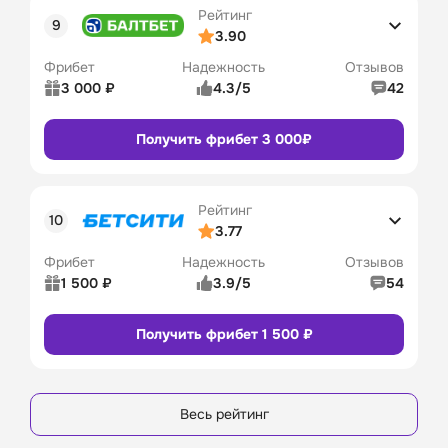
Рейтинг
Линия в лайве
Сайт
Приложение
3/5
3.90
Удобство платежей
4/5
Фрибет
Надежность
Отзывов
Служба поддержки
4/5
3 000 ₽
4.3/5
42
Бонусы и акции
4/5
Рейтинг 
5/5
Получить фрибет 3 000₽
пользователей
Промокод
Бонусы
Коэффициенты
4/5
16
Линия в прематче
4/5
Рейтинг
Линия в лайве
Сайт
Приложение
3/5
3.77
Удобство платежей
4/5
Фрибет
Надежность
Отзывов
Служба поддержки
4/5
1 500 ₽
3.9/5
54
Бонусы и акции
4/5
Рейтинг 
5/5
Получить фрибет 1 500 ₽
пользователей
Промокод
Бонусы
Коэффициенты
3/5
8
Линия в прематче
3/5
Линия в лайве
Сайт
Приложение
4/5
Весь рейтинг
Удобство платежей
4/5