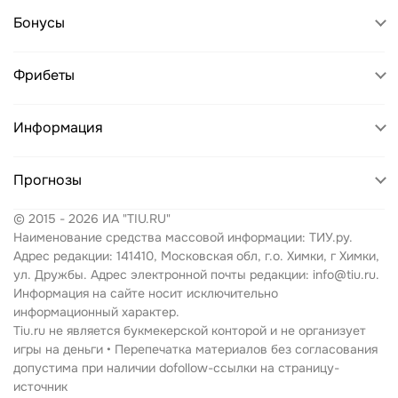
Пари
Бонусы
БетБум
Pari
Фрибеты
Леон
BetBoom
Лига Ставок
Пари
Информация
Leon
Мелбет
БетБум
Winline
Политика конфиденциальности
Прогнозы
Бетсити
Леон
Fonbet
Политика cookies
Марафон
© 2015 - 2026 ИА "TIU.RU"
Винлайн
Прогнозы на спорт
Марафон
Пользовательское соглашение
Наименование средства массовой информации: ТИУ.ру.
Фонбет
Фонбет
Футбол
Адрес редакции: 141410, Московская обл, г.о. Химки, г Химки,
Betcity
Согласие на обработку персональных данных
ул. Дружбы. Адрес электронной почты редакции: info@tiu.ru.
Винлайн
Марафон
Хоккей
Информация на сайте носит исключительно
Melbet
Контакты
информационный характер.
Бетсити
Баскетбол
Tiu.ru не является букмекерской конторой и не организует
Лига Ставок
Вакансии
игры на деньги • Перепечатка материалов без согласования
Мелбет
Теннис
допустима при наличии dofollow-ссылки на страницу-
Olimpbet
Блог
источник
Лига ставок
Настольный теннис