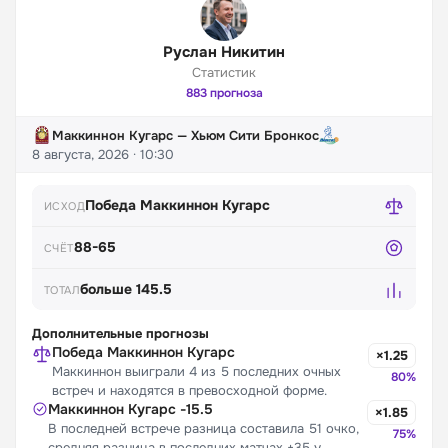
Букмекеры для ставок на киберспорт
НБА
НБА
Baltbet
Букмекеры для профессиональных игроков
Единая Лига ВТБ
Единая Лига ВТБ
24Бет
Букмекеры для ставок на футбол
Евролига
Евролига
Руслан Никитин
WNBA
WNBA
Статистик
883 прогноза
Суперлига
Суперлига
Теннис
Теннис
Маккиннон Кугарс — Хьюм Сити Бронкос
US Open 2026 ATP
ATP
8 августа, 2026 · 10:30
US Open 2026 WTA
WTA
Настольный теннис
Cincinnati ATP
Победа Маккиннон Кугарс
ИСХОД
Cincinnati WTA
Челленджер
Настольный теннис
Лига Про
88-65
СЧЁТ
Чемпионат мира
Setka Cup
Волейбол
Кубок мира
больше 145.5
ТОТАЛ
Чемпионат Европы
Лига Наций
WTT Champions Yokohama, MS
Суперлига России
Дополнительные прогнозы
Киберспорт
WTT Champions Yokohama, WS
Победа Маккиннон Кугарс
×1.25
Europe Smash Sweden, WS
IEM Cologne
Маккиннон выиграли 4 из 5 последних очных
80%
встреч и находятся в превосходной форме.
Europe Smash Sweden, MS
The International
Маккиннон Кугарс -15.5
×1.85
Волейбол
В последней встрече разница составила 51 очко,
75%
Лига Наций
средняя разница в последних матчах +35 у