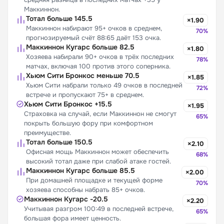
Чемпионат мира
Маккиннон.
Тотал больше 145.5
Суперлига России
×1.90
Маккиннон набирают 95+ очков в среднем,
Чемпионат Европы
70%
прогнозируемый счёт 88:65 даёт 153 очка.
Киберспорт
Маккиннон Кугарс больше 82.5
×1.80
IEM Cologne
Хозяева набирали 90+ очков в трёх последних
78%
The International
матчах, включая 100 против этого соперника.
Хьюм Сити Бронкос меньше 70.5
Esports World Cup Counter Strike
×1.85
Хьюм Сити набрали только 49 очков в последней
72%
встрече и пропускают 75+ в среднем.
Хьюм Сити Бронкос +15.5
×1.95
Страховка на случай, если Маккиннон не смогут
65%
покрыть большую фору при комфортном
преимуществе.
Тотал больше 150.5
×2.10
Офисная мощь Маккиннон может обеспечить
68%
высокий тотал даже при слабой атаке гостей.
Маккиннон Кугарс больше 85.5
×2.00
При домашней площадке и текущей форме
70%
хозяева способны набрать 85+ очков.
Маккиннон Кугарс -20.5
×2.20
Учитывая разгром 100:49 в последней встрече,
65%
большая фора имеет ценность.