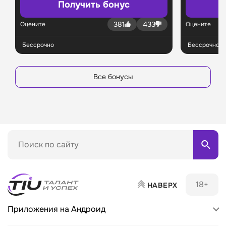
Получить бонус
П
381
433
Оцените
Оцените
Бессрочно
Бессрочно
Все бонусы
Поиск по матч-центру
18+
НАВЕРХ
Приложения на Андроид