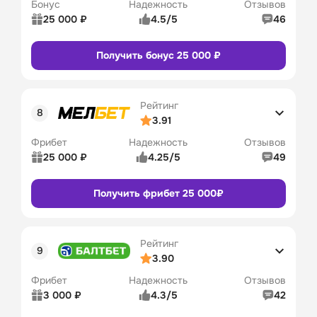
Бонус
Надежность
Отзывов
Служба поддержки
4/5
25 000 ₽
4.5/5
46
Бонусы и акции
5/5
Рейтинг 
5/5
Получить бонус 25 000 ₽
пользователей
Бонусы
17
Коэффициенты
4/5
Сайт
Приложение
Линия в прематче
4/5
Рейтинг
Линия в лайве
4/5
3.91
Удобство платежей
4/5
Фрибет
Надежность
Отзывов
Служба поддержки
4/5
25 000 ₽
4.25/5
49
Бонусы и акции
4/5
Рейтинг 
5/5
Получить фрибет 25 000₽
пользователей
Промокод
Бонусы
Коэффициенты
4/5
15
Линия в прематче
4/5
Рейтинг
Линия в лайве
Сайт
Приложение
3/5
3.90
Удобство платежей
4/5
Фрибет
Надежность
Отзывов
Служба поддержки
4/5
3 000 ₽
4.3/5
42
Бонусы и акции
4/5
Рейтинг 