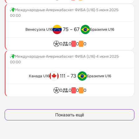
Букмекеры для ставок на киберспорт
НБА
НБА
Baltbet
Букмекеры для профессиональных игроков
Единая Лига ВТБ
Единая Лига ВТБ
24Бет
Международные
Америкабаскет ФИБА (U16)
5 июня 2025
Букмекеры для ставок на футбол
Евролига
Евролига
00:00
WNBA
WNBA
75 – 67
Суперлига
Суперлига
Венесуэла U16
Бразилия U16
Теннис
Теннис
US Open 2026 ATP
ATP
0
0
0
0
US Open 2026 WTA
WTA
Международные
Америкабаскет ФИБА (U16)
4 июня 2025
Настольный теннис
Cincinnati ATP
00:00
Cincinnati WTA
Челленджер
Настольный теннис
Лига Про
111 – 73
Канада U16
Бразилия U16
Чемпионат мира
Setka Cup
Волейбол
Кубок мира
0
0
0
0
Чемпионат Европы
Лига Наций
WTT Champions Yokohama, MS
Суперлига России
Киберспорт
WTT Champions Yokohama, WS
Показать ещё
Europe Smash Sweden, WS
IEM Cologne
Europe Smash Sweden, MS
The International
Волейбол
Лига Наций