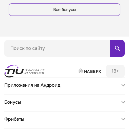
Все бонусы
Поиск по матч-центру
18+
НАВЕРХ
Приложения на Андроид
Пари
Бонусы
БетБум
Pari
Фрибеты
Леон
BetBoom