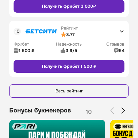
5/5
Получить фрибет 3 000₽
пользователей
Промокод
Бонусы
Коэффициенты
4/5
16
Линия в прематче
4/5
Рейтинг
Линия в лайве
Сайт
Приложение
3/5
3.77
Удобство платежей
4/5
Фрибет
Надежность
Отзывов
Служба поддержки
4/5
1 500 ₽
3.9/5
54
Бонусы и акции
4/5
Рейтинг 
5/5
Получить фрибет 1 500 ₽
пользователей
Промокод
Бонусы
Коэффициенты
3/5
8
Линия в прематче
3/5
Линия в лайве
Сайт
Приложение
4/5
Весь рейтинг
Удобство платежей
4/5
Служба поддержки
4/5
Бонусы букмекеров
10
Бонусы и акции
4/5
Промокод
Бонусы
13