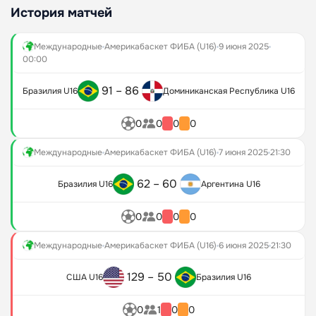
Лига Чемпионов
Зенит
Betcity
Тенниси
Теннис
Настольный теннис
Баскетбол
История матчей
Лига Европы
Спортбет
Bettery
Балтбет
Футбол
Волейбол
Теннис
24bet
Zenit
Беттери
Киберспорт
Настольный теннис
Международные
Америкабаскет ФИБА (U16)
9 июня 2025
Рейтинги
Футбол
Спортбет
Зенит
Волейбол
00:00
Прочие категории
Лучшие букмекеры
РПЛ
24bet
Киберспорт
Приложения для iOS
Футбол
91 – 86
Легальные букмекерские конторы
Фрибеты
Лига чемпионов
Бразилия U16
Доминиканская Республика U16
Российские букмекеры
Фрибеты без депозита
АПЛ
РПЛ
Leon
БК с мобильным приложением
Фрибет без отыгрыша
Серия А
Лига чемпионов
Zenit
0
0
0
0
Надежные букмекеры
Промокод без отыгрыша
Ла Лига
АПЛ
Лига Ставок
Международные
Америкабаскет ФИБА (U16)
7 июня 2025
21:30
БК с гостевым демосчетом
Бонус за регистрацию без отыгрыша
Бундеслига
Серия А
Марафон
БК с большими коэффициентами
Фрибеты сегодня
Лига Европы
Ла Лига
Melbet
62 – 60
Бразилия U16
Аргентина U16
БК с минимальными депозитами
Лучшие фрибеты
Лига конференций
Бундеслига
Pari
Букмекеры для ставок на американский футбол
Фрибет новым игрокам
Лига наций
Лига Европы
Tennisi
0
0
0
0
Букмекеры для ставок на бейсбол
Новые БК с фрибетом
Суперкубок УЕФА
Лига конференций
Fonbet
Хоккей
Хоккей
Букмекеры для ставок на гольф
Фрибет 3000
Betcity
Международные
Америкабаскет ФИБА (U16)
6 июня 2025
21:30
Букмекеры для ставок на автогонки
Акции букмекерских контор при регистрации
КХЛ
КХЛ
BetBoom
Букмекеры для ставок на чемпионаты мира и Европы
Промокоды букмекеров
НХЛ
НХЛ
Bettery
129 – 50
США U16
Бразилия U16
Букмекеры для ставок на дартс
Бездепозитные бонусы за регистрацию
АХЛ
АХЛ
Olimpbet
Баскетбол
Баскетбол
Букмекеры для ставок на скачки
Бездепозитные бонусы букмекеров
Winline
0
1
0
0