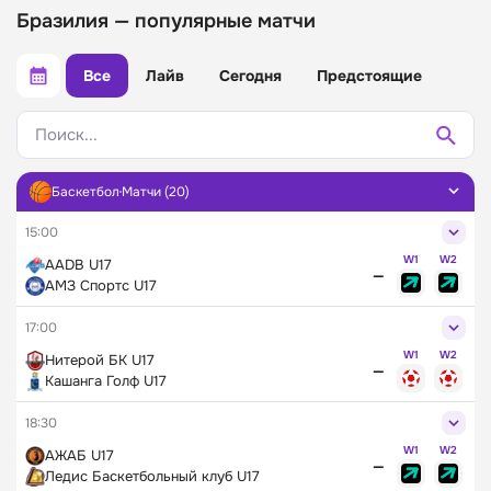
Букмекеры для ставок на киберспорт
НБА
НБА
Baltbet
Бразилия — популярные матчи
Букмекеры для профессиональных игроков
Единая Лига ВТБ
Единая Лига ВТБ
24Бет
Букмекеры для ставок на футбол
Евролига
Евролига
Все
Лайв
Сегодня
Предстоящие
WNBA
WNBA
Суперлига
Суперлига
Теннис
Теннис
Поиск...
US Open 2026 ATP
ATP
US Open 2026 WTA
WTA
Баскетбол
Матчи (20)
Настольный теннис
Cincinnati ATP
Cincinnati WTA
Челленджер
15:00
Настольный теннис
Лига Про
W1
W2
AADB U17
—
Чемпионат мира
Setka Cup
АМЗ Спортс U17
Волейбол
Кубок мира
17:00
Чемпионат Европы
Лига Наций
WTT Champions Yokohama, MS
Суперлига России
W1
W2
Нитерой БК U17
—
Киберспорт
WTT Champions Yokohama, WS
Кашанга Голф U17
Europe Smash Sweden, WS
IEM Cologne
18:30
Europe Smash Sweden, MS
The International
W1
W2
Волейбол
АЖАБ U17
—
Ледис Баскетбольный клуб U17
Лига Наций