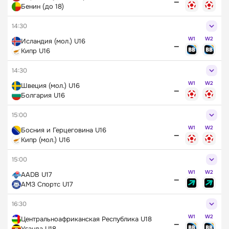
—
Бенин (до 18)
14:30
W1
W2
Исландия (мол.) U16
—
Кипр U16
14:30
W1
W2
Швеция (мол.) U16
—
Болгария U16
15:00
W1
W2
Босния и Герцеговина U16
—
Кипр (мол.) U16
15:00
W1
W2
AADB U17
—
АМЗ Спортс U17
16:30
W1
W2
Центральноафриканская Республика U18
—
Уганда U18