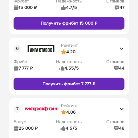
Фрибет
Надежность
Отзывов
Служба поддержки
4/5
15 000 ₽
4.7/5
47
Бонусы и акции
5/5
Рейтинг 
5/5
Получить фрибет 15 000 ₽
пользователей
Промокод
Бонусы
Коэффициенты
4/5
10
Линия в прематче
4/5
Рейтинг
Линия в лайве
Сайт
Приложение
4/5
4.20
Удобство платежей
4/5
Фрибет
Надежность
Отзывов
Служба поддержки
5/5
7 777 ₽
4.55/5
44
Бонусы и акции
4/5
Рейтинг 
5/5
Получить фрибет 7 777 ₽
пользователей
Промокод
Бонусы
Коэффициенты
4/5
10
Линия в прематче
4/5
Рейтинг
Сайт
Приложение
Линия в лайве
4/5
4.06
Удобство платежей
4/5
Бонус
Надежность
Отзывов
Служба поддержки
4/5
25 000 ₽
4.5/5
46
Бонусы и акции
5/5
Рейтинг 