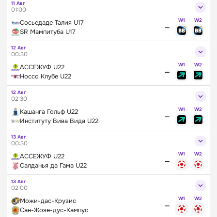
11 Авг
01:00
W1
W2
Сосьедаде Талия U17
—
SR Мампитуба U17
12 Авг
00:30
W1
W2
АССЕЖУФ U22
—
Носсо Клубе U22
12 Авг
02:30
W1
W2
Кашанга Гольф U22
—
Институту Вива Вида U22
13 Авг
00:30
W1
W2
АССЕЖУФ U22
—
Салданья да Гама U22
13 Авг
02:00
W1
W2
Можи-дас-Крузис
—
Сан-Жозе-дус-Кампус