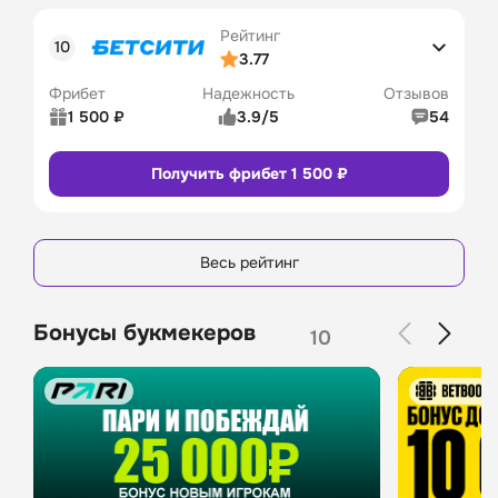
Линия в прематче
4/5
Рейтинг
Линия в лайве
Сайт
Приложение
3/5
3.77
Удобство платежей
4/5
Фрибет
Надежность
Отзывов
Служба поддержки
4/5
1 500 ₽
3.9/5
54
Бонусы и акции
4/5
Рейтинг 
5/5
Получить фрибет 1 500 ₽
пользователей
Промокод
Бонусы
Коэффициенты
3/5
8
Линия в прематче
3/5
Линия в лайве
Сайт
Приложение
4/5
Весь рейтинг
Удобство платежей
4/5
Служба поддержки
4/5
Бонусы букмекеров
10
Бонусы и акции
4/5
Промокод
Бонусы
13
Сайт
Приложение