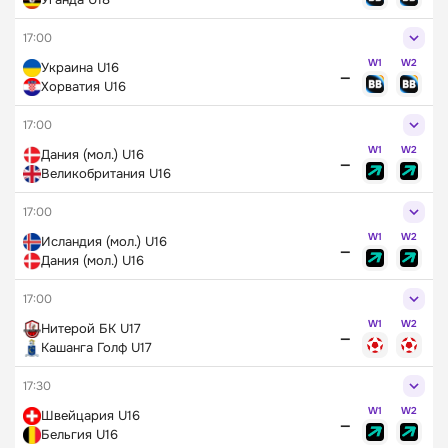
17:00
W1
W2
Украина U16
—
Хорватия U16
17:00
W1
W2
Дания (мол.) U16
—
Великобритания U16
17:00
W1
W2
Исландия (мол.) U16
—
Дания (мол.) U16
17:00
W1
W2
Нитерой БК U17
—
Кашанга Голф U17
17:30
W1
W2
Швейцария U16
—
Бельгия U16