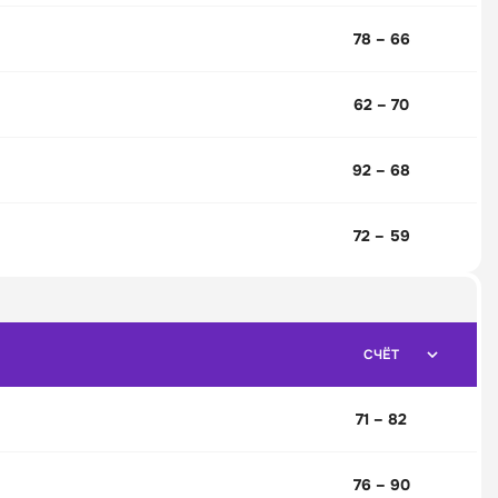
78 – 66
62 – 70
92 – 68
72 – 59
СЧЁТ
71 – 82
76 – 90