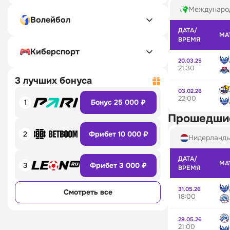
Междунаро
Волейбол
ДАТА/
МА
ВРЕМЯ
Киберспорт
20.03.25
21:30
3 лучших бонуса
03.02.26
22:00
1
Бонус 25 000 ₽
Прошедши
2
Фрибет 10 000 ₽
Нидерланд
ДАТА/
МА
3
Фрибет 3 000 ₽
ВРЕМЯ
31.05.26
Смотреть все
18:00
29.05.26
21:00