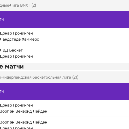
дные
Лига BNXT (2)
ТЧ
Донар Гронинген
Ландстеде Хаммерс
ЛВД Баскет
Донар Гронинген
е матчи
ы
Нидерландская баскетбольная лига (21)
ТЧ
Донар Гронинген
Зорг эн Зекерид Лейден
Зорг эн Зекерид Лейден
Донар Гронинген