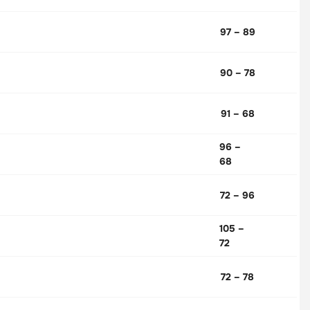
97 – 89
90 – 78
91 – 68
96 –
68
72 – 96
105 –
72
72 – 78