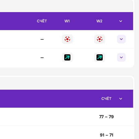
СЧЁТ
W1
W2
—
—
СЧЁТ
77 – 79
91 – 71