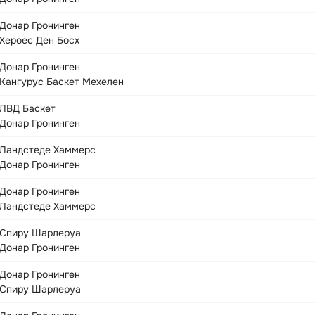
Донар Гронинген
Хероес Ден Босх
Донар Гронинген
Кангурус Баскет Мехелен
ЛВД Баскет
Донар Гронинген
Ландстеде Хаммерс
Донар Гронинген
Донар Гронинген
Ландстеде Хаммерс
Спиру Шарлеруа
Донар Гронинген
Донар Гронинген
Спиру Шарлеруа