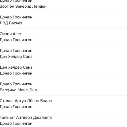
Донар Гронинген
Зорг эн Зекерид Лейден
Донар Гронинген
ЛВД Баскет
Окапи Алст
Донар Гронинген
Донар Гронинген
Ден Хелдер Санз
Ден Хелдер Санз
Донар Гронинген
Донар Гронинген
Белфиус Монс-Эно
Стелла Артуа Лёвен Беарс
Донар Гронинген
Теленет Антверп Джайентс
Донар Гронинген