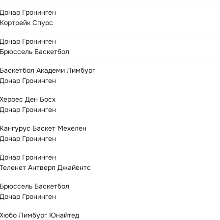
Донар Гронинген
Кортрейк Спурс
Донар Гронинген
Брюссель Баскетбол
Баскетбол Академи Лимбург
Донар Гронинген
Хероес Ден Босх
Донар Гронинген
Кангурус Баскет Мехелен
Донар Гронинген
Донар Гронинген
Теленет Антверп Джайентс
Брюссель Баскетбол
Донар Гронинген
Хюбо Лимбург Юнайтед