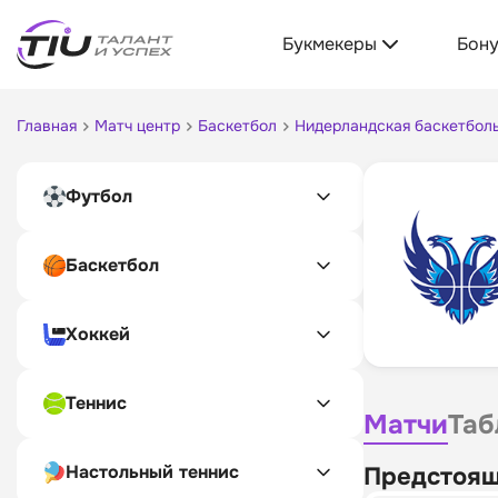
Букмекеры
Бон
Главная
Матч центр
Баскетбол
Нидерландская баскетболь
Футбол
Баскетбол
Хоккей
Теннис
Матчи
Таб
Настольный теннис
Предстоящ