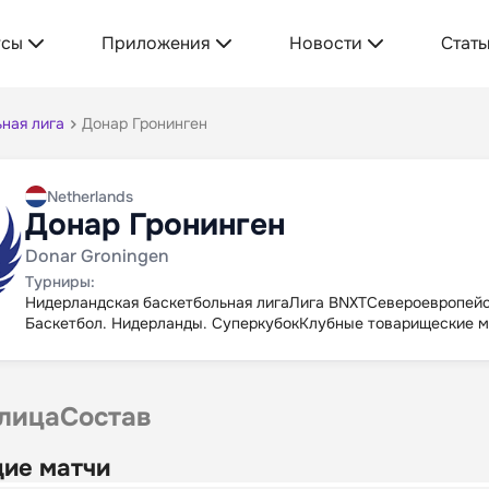
усы
Приложения
Новости
Стать
ная лига
Донар Гронинген
Netherlands
Донар Гронинген
Donar Groningen
Турниры:
Нидерландская баскетбольная лига
Лига BNXT
Североевропейс
Баскетбол. Нидерланды. Суперкубок
Клубные товарищеские м
лица
Состав
ие матчи