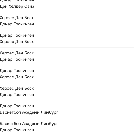
Донар Гронинген
Ден Хелдер Санз
Хероес Ден Босх
Донар Гронинген
Донар Гронинген
Хероес Ден Босх
Хероес Ден Босх
Донар Гронинген
Донар Гронинген
Хероес Ден Босх
Хероес Ден Босх
Донар Гронинген
Донар Гронинген
Баскетбол Академи Лимбург
Баскетбол Академи Лимбург
Донар Гронинген