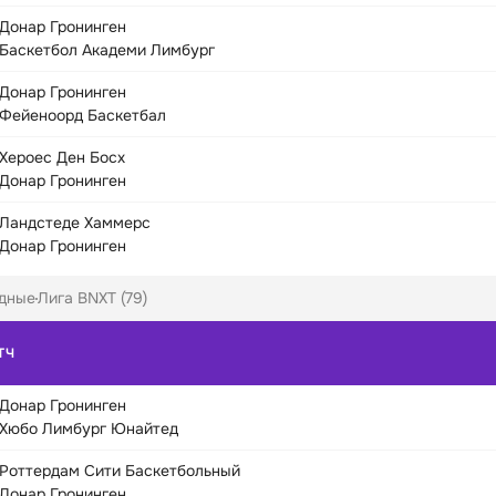
Донар Гронинген
Баскетбол Академи Лимбург
Донар Гронинген
Фейеноорд Баскетбал
Хероес Ден Босх
Донар Гронинген
Ландстеде Хаммерс
Донар Гронинген
дные
Лига BNXT (79)
ТЧ
Донар Гронинген
Хюбо Лимбург Юнайтед
Роттердам Сити Баскетбольный
Донар Гронинген