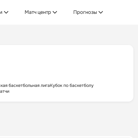
и
Матч центр
Прогнозы
кая баскетбольная лига
Кубок по баскетболу
атчи