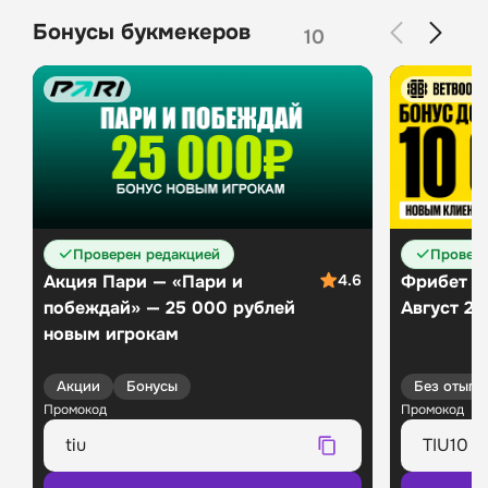
Служба поддержки
4/5
Бонусы букмекеров
10
Бонусы и акции
4/5
Промокод
Бонусы
13
Сайт
Приложение
Проверен редакцией
Провере
Акция Пари — «Пари и
4.6
Фрибет Б
побеждай» — 25 000 рублей
Август 20
новым игрокам
Акции
Бонусы
Без отыгр
Промокод
Промокод