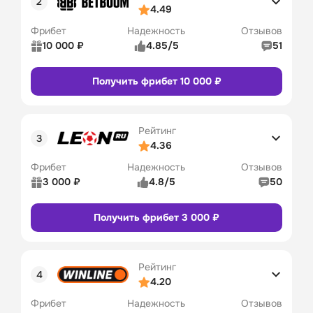
Линия в лайве
5/5
Букмекеры для ставок на киберспорт
НБА
НБА
Baltbet
4.49
Букмекеры для профессиональных игроков
Единая Лига ВТБ
Единая Лига ВТБ
24Бет
Удобство платежей
4/5
Фрибет
Надежность
Отзывов
Букмекеры для ставок на футбол
Евролига
Евролига
Служба поддержки
5/5
10 000 ₽
4.85/5
51
WNBA
WNBA
Бонусы и акции
5/5
Суперлига
Суперлига
Рейтинг 
5/5
Теннис
Теннис
Получить фрибет 10 000 ₽
пользователей
Промокод
Бонусы
US Open 2026 ATP
ATP
Коэффициенты
5/5
22
US Open 2026 WTA
WTA
Линия в прематче
4/5
Настольный теннис
Cincinnati ATP
Рейтинг
Линия в лайве
Сайт
Приложение
5/5
4.36
Cincinnati WTA
Челленджер
Удобство платежей
4/5
Настольный теннис
Лига Про
Фрибет
Надежность
Отзывов
Служба поддержки
4/5
Чемпионат мира
Setka Cup
3 000 ₽
4.8/5
50
Бонусы и акции
5/5
Волейбол
Кубок мира
Рейтинг 
5/5
Чемпионат Европы
Лига Наций
Получить фрибет 3 000 ₽
пользователей
Промокод
Бонусы
WTT Champions Yokohama, MS
Суперлига России
Коэффициенты
5/5
Киберспорт
42
WTT Champions Yokohama, WS
Линия в прематче
5/5
Europe Smash Sweden, WS
IEM Cologne
Рейтинг
Линия в лайве
Сайт
Приложение
3/5
Europe Smash Sweden, MS
The International
4.20
Волейбол
Удобство платежей
4/5
Фрибет
Надежность
Отзывов
Лига Наций
Служба поддержки
5/5