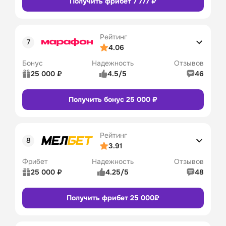
Получить фрибет 7 777 ₽
пользователей
Промокод
Бонусы
Коэффициенты
4/5
10
Линия в прематче
4/5
Рейтинг
Сайт
Приложение
Линия в лайве
4/5
4.06
Удобство платежей
4/5
Бонус
Надежность
Отзывов
Служба поддержки
4/5
25 000 ₽
4.5/5
46
Бонусы и акции
5/5
Рейтинг 
5/5
Получить бонус 25 000 ₽
пользователей
Бонусы
17
Коэффициенты
4/5
Сайт
Приложение
Линия в прематче
4/5
Рейтинг
Линия в лайве
4/5
3.91
Удобство платежей
4/5
Фрибет
Надежность
Отзывов
Служба поддержки
4/5
25 000 ₽
4.25/5
48
Бонусы и акции
4/5
Рейтинг 
5/5
Получить фрибет 25 000₽
пользователей
Промокод
Бонусы
Коэффициенты
4/5
15
Линия в прематче
4/5