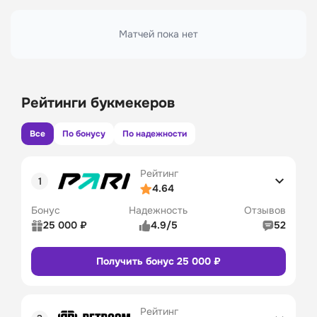
Лига Чемпионов
Зенит
Betcity
Тенниси
Теннис
Настольный теннис
Баскетбол
Лига Европы
Спортбет
Bettery
Балтбет
Футбол
Волейбол
Теннис
Матчей пока нет
24bet
Zenit
Беттери
Киберспорт
Настольный теннис
Рейтинги
Футбол
Спортбет
Зенит
Волейбол
Прочие категории
Лучшие букмекеры
РПЛ
24bet
Киберспорт
Приложения для iOS
Футбол
Легальные букмекерские конторы
Фрибеты
Лига чемпионов
Рейтинги букмекеров
Российские букмекеры
Фрибеты без депозита
АПЛ
РПЛ
Leon
БК с мобильным приложением
Фрибет без отыгрыша
Серия А
Лига чемпионов
Zenit
Все
По бонусу
По надежности
Надежные букмекеры
Промокод без отыгрыша
Ла Лига
АПЛ
Лига Ставок
БК с гостевым демосчетом
Бонус за регистрацию без отыгрыша
Бундеслига
Серия А
Марафон
БК с большими коэффициентами
Фрибеты сегодня
Лига Европы
Ла Лига
Melbet
Рейтинг
4.64
БК с минимальными депозитами
Лучшие фрибеты
Лига конференций
Бундеслига
Pari
Букмекеры для ставок на американский футбол
Фрибет новым игрокам
Лига наций
Лига Европы
Tennisi
Бонус
Надежность
Отзывов
Букмекеры для ставок на бейсбол
Новые БК с фрибетом
Суперкубок УЕФА
Лига конференций
Fonbet
25 000 ₽
4.9/5
52
Хоккей
Хоккей
Букмекеры для ставок на гольф
Фрибет 3000
Betcity
Рейтинг 
Букмекеры для ставок на автогонки
Акции букмекерских контор при регистрации
КХЛ
КХЛ
BetBoom
5/5
Получить бонус 25 000 ₽
пользователей
Букмекеры для ставок на чемпионаты мира и Европы
Промокоды букмекеров
НХЛ
НХЛ
Bettery
Коэффициенты
5/5
Букмекеры для ставок на дартс
Бездепозитные бонусы за регистрацию
АХЛ
АХЛ
Olimpbet
Линия в прематче
4/5
Баскетбол
Баскетбол
Букмекеры для ставок на скачки
Бездепозитные бонусы букмекеров
Winline
Рейтинг