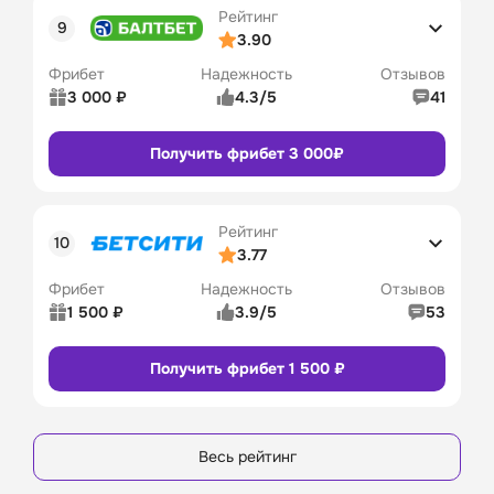
Рейтинг
Линия в лайве
Сайт
Приложение
3/5
3.90
Удобство платежей
4/5
Фрибет
Надежность
Отзывов
Служба поддержки
4/5
3 000 ₽
4.3/5
41
Бонусы и акции
4/5
Рейтинг 
5/5
Получить фрибет 3 000₽
пользователей
Промокод
Бонусы
Коэффициенты
4/5
16
Линия в прематче
4/5
Рейтинг
Линия в лайве
Сайт
Приложение
3/5
3.77
Удобство платежей
4/5
Фрибет
Надежность
Отзывов
Служба поддержки
4/5
1 500 ₽
3.9/5
53
Бонусы и акции
4/5
Рейтинг 
5/5
Получить фрибет 1 500 ₽
пользователей
Промокод
Бонусы
Коэффициенты
3/5
8
Линия в прематче
3/5
Линия в лайве
Сайт
Приложение
4/5
Весь рейтинг
Удобство платежей
4/5