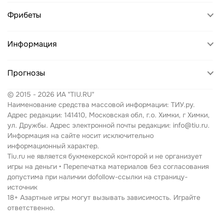
Pari
Фрибеты
Леон
BetBoom
Лига Ставок
Пари
Информация
Leon
Мелбет
БетБум
Winline
Политика конфиденциальности
Прогнозы
Бетсити
Леон
Fonbet
Политика cookies
Марафон
© 2015 - 2026 ИА "TIU.RU"
Винлайн
Прогнозы на спорт
Марафон
Пользовательское соглашение
Наименование средства массовой информации: ТИУ.ру.
Фонбет
Фонбет
Футбол
Адрес редакции: 141410, Московская обл, г.о. Химки, г Химки,
Betcity
Согласие на обработку персональных данных
ул. Дружбы. Адрес электронной почты редакции: info@tiu.ru.
Винлайн
Марафон
Хоккей
Информация на сайте носит исключительно
Melbet
Контакты
информационный характер.
Бетсити
Баскетбол
Tiu.ru не является букмекерской конторой и не организует
Лига Ставок
Вакансии
игры на деньги • Перепечатка материалов без согласования
Мелбет
Теннис
допустима при наличии dofollow-ссылки на страницу-
Olimpbet
Блог
источник
Лига ставок
Настольный теннис
18+ Азартные игры могут вызывать зависимость. Играйте
Архив
ответственно.
Олимпбет
Волейбол
TIU в соцсетях:
Новости