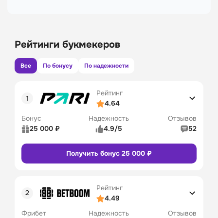
Лига Чемпионов
Зенит
Betcity
Тенниси
Теннис
Настольный теннис
Баскетбол
Лига Европы
Спортбет
Bettery
Балтбет
Футбол
Волейбол
Теннис
24bet
Zenit
Беттери
Киберспорт
Настольный теннис
Рейтинги
Футбол
Спортбет
Зенит
Волейбол
Рейтинги букмекеров
Прочие категории
Лучшие букмекеры
РПЛ
24bet
Киберспорт
Приложения для iOS
Футбол
Легальные букмекерские конторы
Фрибеты
Лига чемпионов
Все
По бонусу
По надежности
Российские букмекеры
Фрибеты без депозита
АПЛ
РПЛ
Leon
БК с мобильным приложением
Фрибет без отыгрыша
Серия А
Лига чемпионов
Zenit
Рейтинг
Надежные букмекеры
Промокод без отыгрыша
Ла Лига
АПЛ
Лига Ставок
4.64
БК с гостевым демосчетом
Бонус за регистрацию без отыгрыша
Бундеслига
Серия А
Марафон
Бонус
Надежность
Отзывов
БК с большими коэффициентами
Фрибеты сегодня
Лига Европы
Ла Лига
Melbet
25 000 ₽
4.9/5
52
БК с минимальными депозитами
Лучшие фрибеты
Лига конференций
Бундеслига
Pari
Букмекеры для ставок на американский футбол
Фрибет новым игрокам
Лига наций
Лига Европы
Tennisi
Рейтинг 
5/5
Букмекеры для ставок на бейсбол
Новые БК с фрибетом
Суперкубок УЕФА
Лига конференций
Fonbet
Получить бонус 25 000 ₽
пользователей
Хоккей
Хоккей
Букмекеры для ставок на гольф
Фрибет 3000
Betcity
Коэффициенты
5/5
Букмекеры для ставок на автогонки
Акции букмекерских контор при регистрации
КХЛ
КХЛ
BetBoom
Линия в прематче
4/5
Букмекеры для ставок на чемпионаты мира и Европы
Промокоды букмекеров
НХЛ
НХЛ
Bettery
Рейтинг
Линия в лайве
5/5
Букмекеры для ставок на дартс
Бездепозитные бонусы за регистрацию
АХЛ
АХЛ
Olimpbet
4.49
Удобство платежей
4/5
Баскетбол
Баскетбол
Букмекеры для ставок на скачки
Бездепозитные бонусы букмекеров
Winline
Фрибет
Надежность
Отзывов
Служба поддержки
5/5