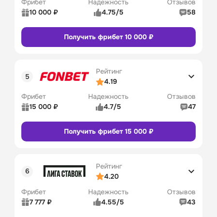
Фрибет
Надежность
Отзывов
Служба поддержки
5/5
Чемпионат мира
10 000 ₽
4.75/5
58
Суперлига России
Бонусы и акции
4/5
Рейтинг 
Чемпионат Европы
5/5
Получить фрибет 10 000 ₽
пользователей
Промокод
Бонусы
Киберспорт
Коэффициенты
4/5
IEM Cologne
34
Линия в прематче
4/5
The International
Рейтинг
Esports World Cup Counter Strike
Линия в лайве
Сайт
Приложение
4/5
4.19
Удобство платежей
4/5
Фрибет
Надежность
Отзывов
Служба поддержки
4/5
15 000 ₽
4.7/5
47
Бонусы и акции
5/5
Рейтинг 
5/5
Получить фрибет 15 000 ₽
пользователей
Промокод
Бонусы
Коэффициенты
4/5
10
Линия в прематче
4/5
Рейтинг
Линия в лайве
Сайт
Приложение
4/5
4.20
Удобство платежей
4/5
Фрибет
Надежность
Отзывов
Служба поддержки
5/5
7 777 ₽
4.55/5
43
Бонусы и акции
4/5
Рейтинг 