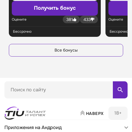
Получить бонус
П
381
433
Оцените
Оцените
Бессрочно
Бессрочно
Все бонусы
Поиск по матч-центру
18+
НАВЕРХ
Приложения на Андроид