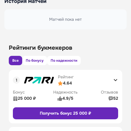
История матчей
Лига Чемпионов
Зенит
Betcity
Тенниси
Теннис
Настольный теннис
Баскетбол
Лига Европы
Спортбет
Bettery
Балтбет
Футбол
Волейбол
Теннис
24bet
Zenit
Беттери
Киберспорт
Настольный теннис
Матчей пока нет
Рейтинги
Футбол
Спортбет
Зенит
Волейбол
Прочие категории
Лучшие букмекеры
РПЛ
24bet
Киберспорт
Приложения для iOS
Футбол
Легальные букмекерские конторы
Фрибеты
Лига чемпионов
Российские букмекеры
Фрибеты без депозита
АПЛ
РПЛ
Leon
Рейтинги букмекеров
БК с мобильным приложением
Фрибет без отыгрыша
Серия А
Лига чемпионов
Zenit
Надежные букмекеры
Промокод без отыгрыша
Ла Лига
АПЛ
Лига Ставок
Все
По бонусу
По надежности
БК с гостевым демосчетом
Бонус за регистрацию без отыгрыша
Бундеслига
Серия А
Марафон
БК с большими коэффициентами
Фрибеты сегодня
Лига Европы
Ла Лига
Melbet
Рейтинг
БК с минимальными депозитами
Лучшие фрибеты
Лига конференций
Бундеслига
Pari
4.64
Букмекеры для ставок на американский футбол
Фрибет новым игрокам
Лига наций
Лига Европы
Tennisi
Букмекеры для ставок на бейсбол
Новые БК с фрибетом
Суперкубок УЕФА
Лига конференций
Fonbet
Бонус
Надежность
Отзывов
Хоккей
Хоккей
Букмекеры для ставок на гольф
Фрибет 3000
Betcity
25 000 ₽
4.9/5
52
Букмекеры для ставок на автогонки
Акции букмекерских контор при регистрации
КХЛ
КХЛ
BetBoom
Рейтинг 
5/5
Букмекеры для ставок на чемпионаты мира и Европы
Промокоды букмекеров
НХЛ
НХЛ
Bettery
Получить бонус 25 000 ₽
пользователей
Букмекеры для ставок на дартс
Бездепозитные бонусы за регистрацию
АХЛ
АХЛ
Olimpbet
Коэффициенты
5/5
Баскетбол
Баскетбол
Букмекеры для ставок на скачки
Бездепозитные бонусы букмекеров
Winline
Линия в прематче
4/5