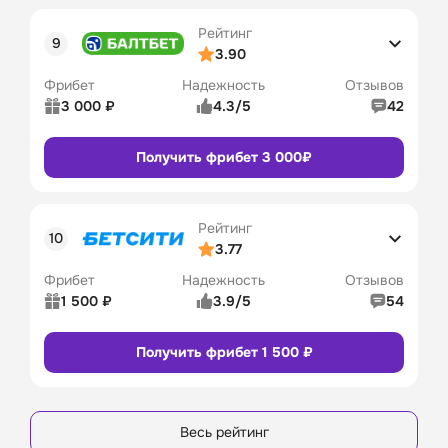
Линия в прематче
4/5
Рейтинг
Линия в лайве
Сайт
Приложение
3/5
3.90
Удобство платежей
4/5
Фрибет
Надежность
Отзывов
Служба поддержки
4/5
3 000 ₽
4.3/5
42
Бонусы и акции
4/5
Рейтинг 
5/5
Получить фрибет 3 000₽
пользователей
Промокод
Бонусы
Коэффициенты
4/5
16
Линия в прематче
4/5
Рейтинг
Линия в лайве
Сайт
Приложение
3/5
3.77
Удобство платежей
4/5
Фрибет
Надежность
Отзывов
Служба поддержки
4/5
1 500 ₽
3.9/5
54
Бонусы и акции
4/5
Рейтинг 
5/5
Получить фрибет 1 500 ₽
пользователей
Промокод
Бонусы
Коэффициенты
3/5
8
Линия в прематче
3/5
Линия в лайве
Сайт
Приложение
4/5
Весь рейтинг