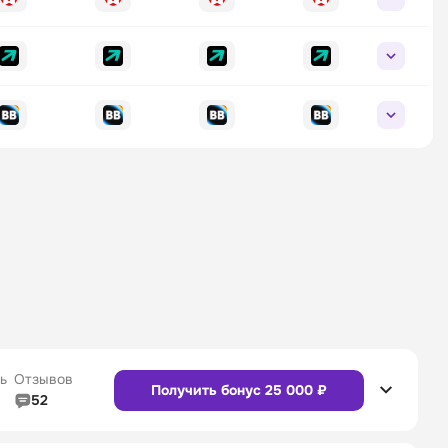
ь
Отзывов
Получить бонус 25 000 ₽
52
5/5
Линия в прематче
4/5