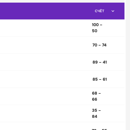
СЧЁТ
100 –
50
70 – 74
89 – 41
85 – 61
68 –
66
35 –
84