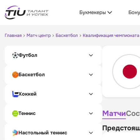
Букмекеры
Бон
Главная
Матч центр
Баскетбол
Квалификация чемпионата 
Футбол
Баскетбол
Хоккей
Матчи
Сос
Теннис
Предстоящ
Настольный теннис