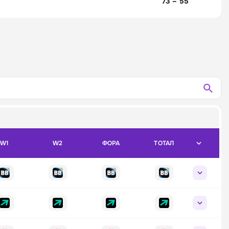
73 – 55
W1
W2
ФОРА
ТОТАЛ