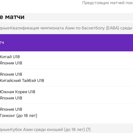
Предстоящих матчей пока
е матчи
дные
Квалификация чемпионата Азии по баскетболу (EABA) среди 
ТЧ
Китай U18
Япония U18
Япония U18
Китайский Тайбэй U18
Южная Корея U18
Япония U18
Япония U18
Гонконг (до 18 лет)
дные
Кубок Азии среди юношей (до 18 лет) (7)