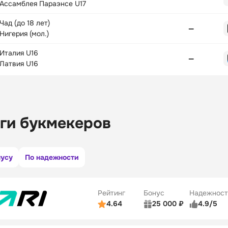
Ассамблея Параэнсе U17
Чад (до 18 лет)
—
Нигерия (мол.)
Италия U16
—
Латвия U16
ги букмекеров
нусу
По надежности
Рейтинг
Бонус
Надежност
4.64
25 000 ₽
4.9/5
ьзователей
5/5
Коэффициенты