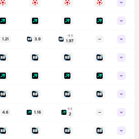
-9.5
1.21
3.9
—
1.97
9.5
4.6
1.16
—
2