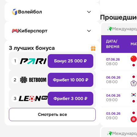
Волейбол
Прошедши
Междунаро
Киберспорт
ДАТА/
МА
ВРЕМЯ
3 лучших бонуса
07.06.26
1
Бонус 25 000 ₽
08:00
06.06.26
2
Фрибет 10 000 ₽
08:00
04.06.26
3
Фрибет 3 000 ₽
09:00
03.06.26
Смотреть все
09:00
Междунаро