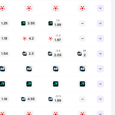
7.5
1.25
3.55
—
1.99
-11.5
1.18
4.2
—
1.97
-5.5
98
1.54
2.3
2.05
2
-12.5
1.16
4.55
—
1.99