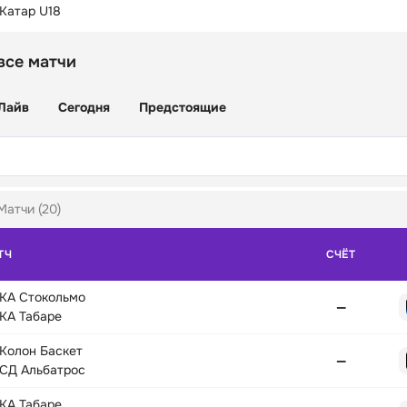
Катар U18
все матчи
Лайв
Сегодня
Предстоящие
Матчи (20)
ТЧ
СЧЁТ
КА Стокольмо
—
КА Табаре
Колон Баскет
—
СД Альбатрос
КА Табаре