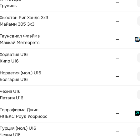
—
Трувиль
Хьюстон Риг Хэндс 3x3
—
Майами 305 3x3
Таунсвилл Флэймз
—
Маккай Метеоретс
Хорватия U16
—
Кипр U16
Норвегия (мол.) U16
—
Болгария U16
Чехия U16
—
Латвия U16
Террафирма Джип
—
НЛЕКС Роуд Уорриорс
Турция (мол.) U16
—
Чехия U16