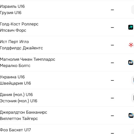
Израиль U16
—
Грузия U16
Голд-Кост Роллерс
—
Ипсвич Форс
Ист Перт Иглз
—
Голдфилдс Джайентс
Магнолия Чикен Тимпладос
—
Мералко Болтс
Украина U16
—
Швейцария U16
Дания (мол.) U16
—
Эстония (мол.) U16
Джералдтон Бакканирс
—
Виллеттон Тайгерс
Фоз Баскет U17
—