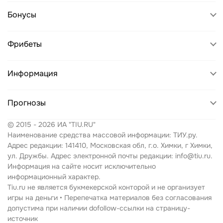
Пари
Бонусы
БетБум
Pari
Фрибеты
Леон
BetBoom
Лига Ставок
Пари
Информация
Leon
Мелбет
БетБум
Winline
Политика конфиденциальности
Прогнозы
Бетсити
Леон
Fonbet
Политика cookies
Марафон
© 2015 - 2026 ИА "TIU.RU"
Винлайн
Прогнозы на спорт
Марафон
Пользовательское соглашение
Наименование средства массовой информации: ТИУ.ру.
Фонбет
Фонбет
Футбол
Адрес редакции: 141410, Московская обл, г.о. Химки, г Химки,
Betcity
Согласие на обработку персональных данных
ул. Дружбы. Адрес электронной почты редакции: info@tiu.ru.
Винлайн
Марафон
Хоккей
Информация на сайте носит исключительно
Melbet
Контакты
информационный характер.
Бетсити
Баскетбол
Tiu.ru не является букмекерской конторой и не организует
Лига Ставок
Вакансии
игры на деньги • Перепечатка материалов без согласования
Мелбет
Теннис
допустима при наличии dofollow-ссылки на страницу-
Olimpbet
Блог
источник
Лига ставок
Настольный теннис