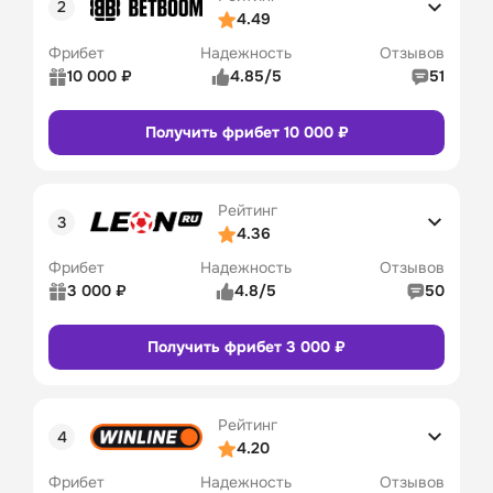
Букмекеры для ставок на киберспорт
НБА
НБА
Baltbet
Линия в лайве
5/5
4.49
Букмекеры для профессиональных игроков
Единая Лига ВТБ
Единая Лига ВТБ
24Бет
Удобство платежей
4/5
Фрибет
Надежность
Отзывов
Букмекеры для ставок на футбол
Евролига
Евролига
Служба поддержки
5/5
10 000 ₽
4.85/5
51
WNBA
WNBA
Бонусы и акции
5/5
Суперлига
Суперлига
Рейтинг 
5/5
Теннис
Теннис
Получить фрибет 10 000 ₽
пользователей
Промокод
Бонусы
US Open 2026 ATP
ATP
Коэффициенты
5/5
22
US Open 2026 WTA
WTA
Линия в прематче
4/5
Настольный теннис
Cincinnati ATP
Рейтинг
Линия в лайве
Сайт
Приложение
5/5
Cincinnati WTA
Челленджер
4.36
Удобство платежей
4/5
Настольный теннис
Лига Про
Фрибет
Надежность
Отзывов
Служба поддержки
4/5
Чемпионат мира
Setka Cup
3 000 ₽
4.8/5
50
Волейбол
Бонусы и акции
5/5
Кубок мира
Рейтинг 
Чемпионат Европы
Лига Наций
5/5
Получить фрибет 3 000 ₽
пользователей
Промокод
Бонусы
WTT Champions Yokohama, MS
Суперлига России
Коэффициенты
5/5
Киберспорт
WTT Champions Yokohama, WS
42
Линия в прематче
5/5
Europe Smash Sweden, WS
IEM Cologne
Рейтинг
Europe Smash Sweden, MS
The International
Линия в лайве
Сайт
Приложение
3/5
4.20
Волейбол
Удобство платежей
4/5
Фрибет
Надежность
Отзывов
Лига Наций
Служба поддержки
5/5