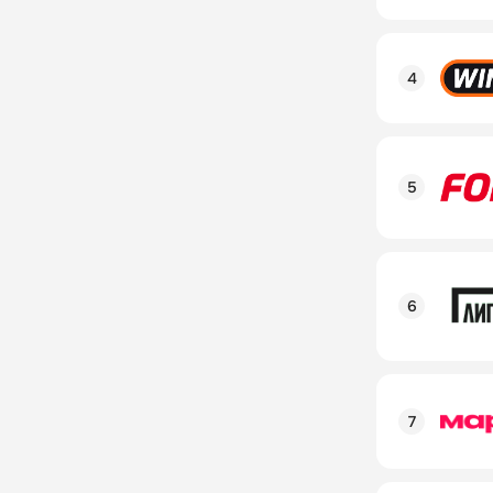
Рейтинг пол
Промокод
Линия в лай
Бонусы и ак
Рейтинг пол
Промокод
Линия в лай
Бонусы и ак
Промокод
Рейтинг пол
Линия в лай
Бонусы и ак
Промокод
Рейтинг пол
Линия в лай
Бонусы и ак
Рейтинг пол
Бонусы
17
Линия в лай