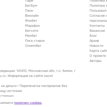
Пари
Политика 
БетБум
Политика c
Леон
Пользоват
Винлайн
Согласие 
Фонбет
персональ
Марафон
Контакты
Бетсити
Вакансии
Мелбет
Блог
Лига ставок
Архив
Олимпбет
Новости
Карта сай
О проекте
Авторы
акции: 141410, Московская обл, г.о. Химки, г
u.ru. Информация на сайте носит
ы на деньги • Перепечатка материалов без
ницу-источник
тственно.
ринимаете
политику cookies
.