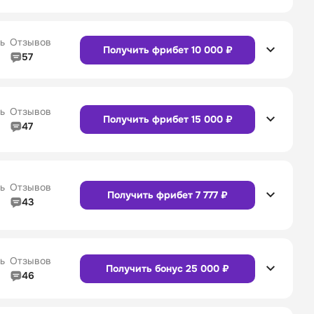
5/5
Линия в прематче
5/5
4/5
Служба поддержки
5/5
Сайт
Приложение
ь
Отзывов
Получить фрибет 10 000 ₽
57
4/5
Линия в прематче
4/5
4/5
Служба поддержки
4/5
Сайт
Приложение
ь
Отзывов
Получить фрибет 15 000 ₽
47
4/5
Линия в прематче
4/5
Сайт
Приложение
4/5
Служба поддержки
5/5
ь
Отзывов
Получить фрибет 7 777 ₽
43
4/5
Линия в прематче
4/5
Сайт
Приложение
4/5
Служба поддержки
4/5
ь
Отзывов
Получить бонус 25 000 ₽
46
4/5
Линия в прематче
4/5
Сайт
Приложение
4/5
Служба поддержки
4/5