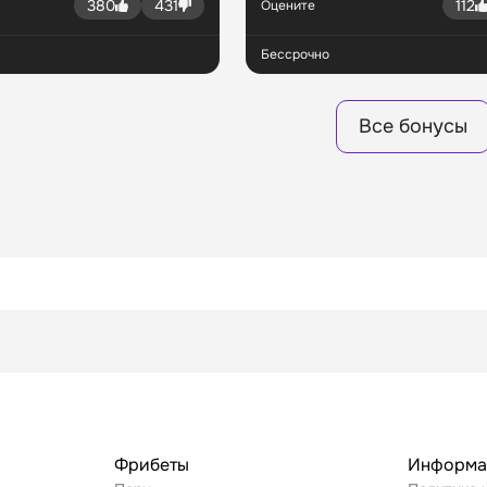
380
431
112
Оцените
Бессрочно
Все бонусы
Фрибеты
Информа