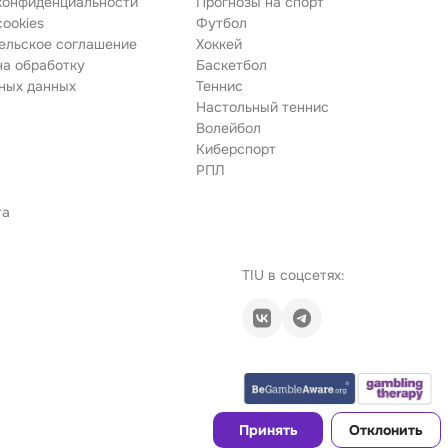
конфиденциальности
Прогнозы на спорт
ookies
Футбол
ельское соглашение
Хоккей
на обработку
Баскетбол
ных данных
Теннис
Настольный теннис
Волейбол
Киберспорт
РПЛ
та
TIU в соцсетях:
Принять
Отклонить