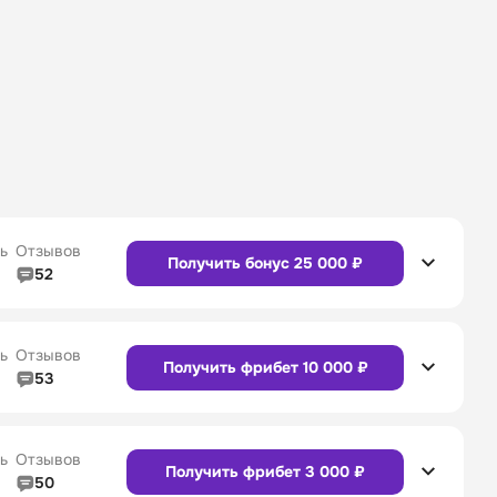
ь
Отзывов
Получить бонус 25 000 ₽
52
5/5
Линия в прематче
4/5
4/5
Служба поддержки
5/5
ь
Отзывов
Получить фрибет 10 000 ₽
53
5/5
Линия в прематче
4/5
4/5
Служба поддержки
4/5
Сайт
Приложение
ь
Отзывов
Получить фрибет 3 000 ₽
50