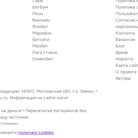
Пари
Политика 
БетБум
Политика c
Леон
Пользоват
Винлайн
Согласие 
Фонбет
персональ
Марафон
Контакты
Бетсити
Вакансии
Мелбет
Блог
Лига ставок
Архив
Олимпбет
Новости
Карта сай
О проекте
Авторы
акции: 141410, Московская обл, г.о. Химки, г
u.ru. Информация на сайте носит
ы на деньги • Перепечатка материалов без
ницу-источник
тственно.
ринимаете
политику cookies
.