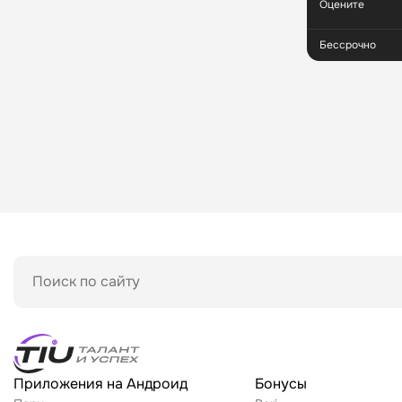
Оцените
Бессрочно
Поиск по матч-центру
Приложения на Андроид
Бонусы