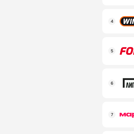
Рейтинг пол
Промокод
Линия в лай
Бонусы и ак
Рейтинг пол
Промокод
Линия в лай
Бонусы и ак
Промокод
Рейтинг пол
Линия в лай
Бонусы и ак
Промокод
Рейтинг пол
Линия в лай
Бонусы и ак
Рейтинг пол
Бонусы
17
Линия в лай