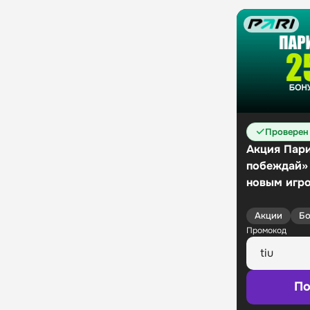
Проверен
Акция Пари
побеждай»
новым игр
Акции
Бо
Промокод
По