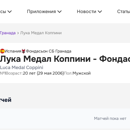
усы
Приложения
Новости
Стать
Гранада
Лука Медал Коппини
Испания
Фондасьон СБ Гранада
Лука Медал Коппини - Фонда
Luca Medal Coppini
№
1
Возраст:
20 лет (29 мая 2006)
Пол:
Мужской
тчей
Матчей пока нет