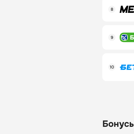
Бонусы и ак
Рейтинг пол
Промокод
Линия в лай
Бонусы и ак
Рейтинг пол
Промокод
Линия в лай
Бонусы и ак
Промокод
Рейтинг пол
Линия в лай
Бонусы и ак
Промокод
Бонусы