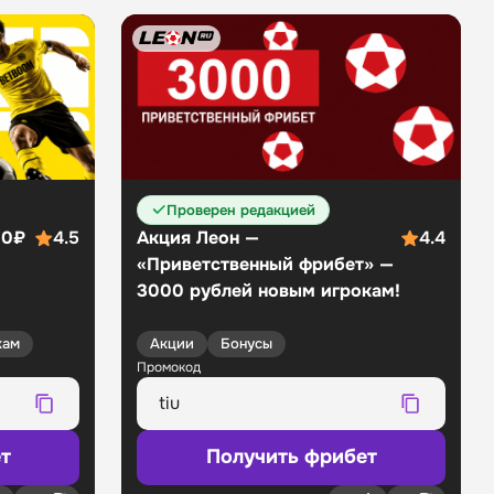
Проверен редакцией
00₽
4.5
Акция Леон —
4.4
«Приветственный фрибет» —
3000 рублей новым игрокам!
кам
Акции
Бонусы
Промокод
т
Получить фрибет