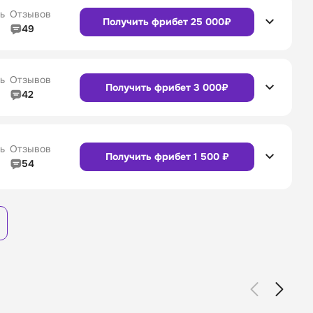
ь
Отзывов
Получить фрибет 25 000₽
49
4/5
Линия в прематче
4/5
4/5
Служба поддержки
4/5
Сайт
Приложение
ь
Отзывов
Получить фрибет 3 000₽
42
4/5
Линия в прематче
4/5
4/5
Служба поддержки
4/5
Сайт
Приложение
ь
Отзывов
Получить фрибет 1 500 ₽
54
3/5
Линия в прематче
3/5
Сайт
Приложение
4/5
Служба поддержки
4/5
Сайт
Приложение