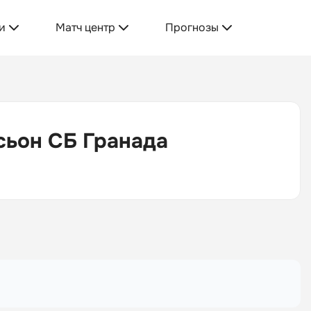
и
Матч центр
Прогнозы
сьон СБ Гранада