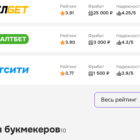
Рейтинг
Фрибет
Надежност
ции
4/5
3.91
25 000 ₽
4.25/5
ьзователей
5/5
Коэффициенты
Бонусы
ве
3/5
Удобство платежей
15
Рейтинг
Фрибет
Надежност
ции
4/5
3.90
3 000 ₽
4.3/5
ьзователей
5/5
Коэффициенты
Бонусы
ве
3/5
Удобство платежей
16
Рейтинг
Фрибет
Надежност
ции
4/5
3.77
1 500 ₽
3.9/5
Бонусы
ьзователей
5/5
Коэффициенты
8
ве
4/5
Удобство платежей
Весь рейтинг
ции
4/5
Бонусы
13
 букмекеров
10