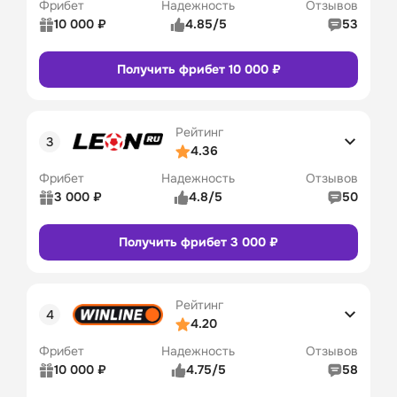
Фрибет
Надежность
Отзывов
Служба поддержки
5/5
10 000 ₽
4.85/5
53
Бонусы и акции
5/5
Рейтинг 
5/5
Получить фрибет 10 000 ₽
пользователей
Промокод
Бонусы
Коэффициенты
5/5
22
Линия в прематче
4/5
Рейтинг
Линия в лайве
Сайт
Приложение
5/5
4.36
Удобство платежей
4/5
Фрибет
Надежность
Отзывов
Служба поддержки
4/5
3 000 ₽
4.8/5
50
Бонусы и акции
5/5
Рейтинг 
5/5
Получить фрибет 3 000 ₽
пользователей
Промокод
Бонусы
Коэффициенты
5/5
42
Линия в прематче
5/5
Рейтинг
Линия в лайве
Сайт
Приложение
3/5
4.20
Удобство платежей
4/5
Фрибет
Надежность
Отзывов
Служба поддержки
5/5
10 000 ₽
4.75/5
58
Бонусы и акции
4/5