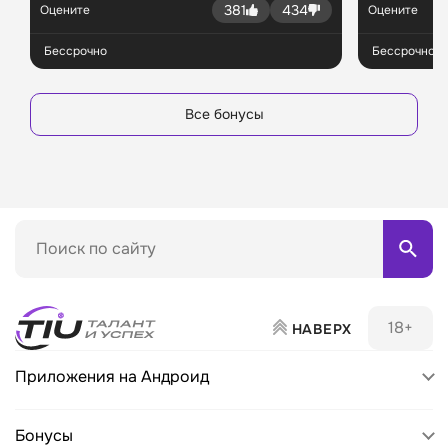
381
434
Оцените
Оцените
Бессрочно
Бессрочно
Все бонусы
Поиск по матч-центру
18+
НАВЕРХ
Приложения на Андроид
Пари
Бонусы