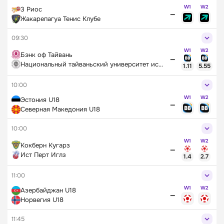
W1
W2
3 Риос
—
Жакарепагуа Тенис Клубе
09:30
W1
W2
Бэнк оф Тайвань
—
Национальный тайваньский университет искусств
1.11
5.55
10:00
W1
W2
Эстония U18
—
Северная Македония U18
10:00
W1
W2
Кокберн Кугарз
—
Ист Перт Иглз
1.4
2.7
11:00
W1
W2
Азербайджан U18
—
Норвегия U18
11:45