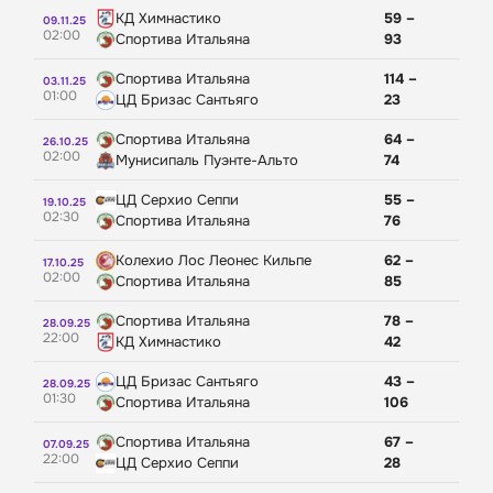
КД Химнастико
59 –
09.11.25
02:00
Спортива Итальяна
93
Спортива Итальяна
114 –
03.11.25
01:00
ЦД Бризас Сантьяго
23
Спортива Итальяна
64 –
26.10.25
02:00
Мунисипаль Пуэнте-Альто
74
ЦД Серхио Сеппи
55 –
19.10.25
02:30
Спортива Итальяна
76
Колехио Лос Леонес Кильпе
62 –
17.10.25
02:00
Спортива Итальяна
85
Спортива Итальяна
78 –
28.09.25
22:00
КД Химнастико
42
ЦД Бризас Сантьяго
43 –
28.09.25
01:30
Спортива Итальяна
106
Спортива Итальяна
67 –
07.09.25
22:00
ЦД Серхио Сеппи
28