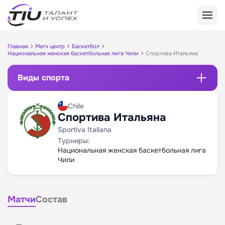
Главная
Матч центр
Баскетбол
Национальная женская баскетбольная лига Чили
Спортива Итальяна
Популярные БК
Пари
Виды спорта
По букмекеру
БетБум
Леон
Pari
Приложения для Android
Винлайн
BetBoom
Chile
Спортива Итальяна
Фонбет
Leon
Пари
Виды спорта
Марафон
Winline
БетБум
Sportiva Italiana
Бетсити
Fonbet
Леон
Баскетбол
Турниры:
Статьи о БК
Национальная женская баскетбольная лига
Мелбет
Лига Ставок
Винлайн
Киберспорт
Чили
Winline
Лига Ставок
Марафон
Фонбет
Теннис
База знаний
По видам спорта
Олимпбет
Бет-М
Марафон
Хоккей
Виды ставок
Тенниси
Baltbet
Бетсити
Футбол
Футбол
Футбол
По видам спорта
Основы ставок
Балтбет
Melbet
Мелбет
Хоккей
Матчи
Состав
Евролига
Сервисы
Бет-М
Olimpbet
Лига Ставок
Баскетбол
Футбол
Виды спорта
Кубок России
Беттери
Tennisi
Олимпбет
Теннис
Хоккей