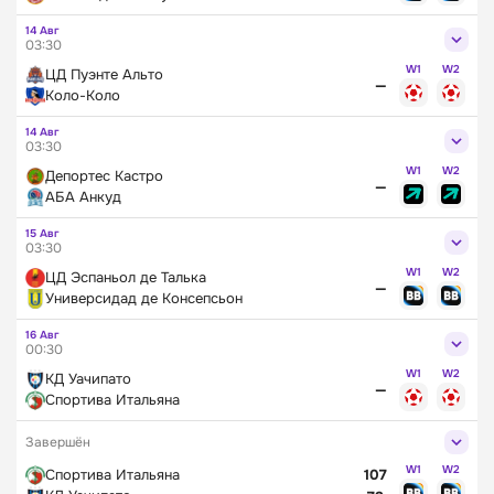
14 Авг
03:30
W1
W2
ЦД Пуэнте Альто
—
Коло-Коло
14 Авг
03:30
W1
W2
Депортес Кастро
—
АБА Анкуд
15 Авг
03:30
W1
W2
ЦД Эспаньол де Талька
—
Универсидад де Консепсьон
16 Авг
00:30
W1
W2
КД Уачипато
—
Спортива Итальяна
Завершён
W1
W2
107
Спортива Итальяна