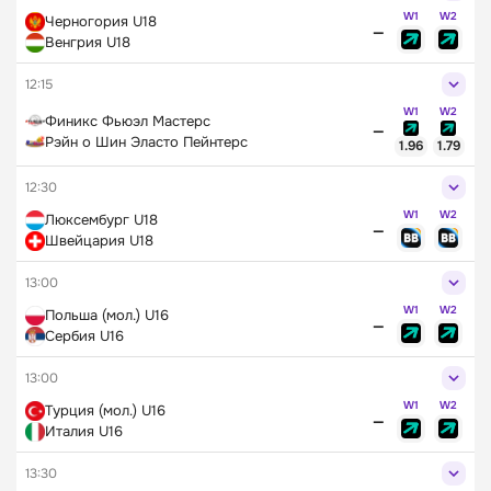
W1
W2
Черногория U18
—
Венгрия U18
12:15
W1
W2
Финикс Фьюэл Мастерс
—
Рэйн о Шин Эласто Пейнтерс
1.96
1.79
12:30
W1
W2
Люксембург U18
—
Швейцария U18
13:00
W1
W2
Польша (мол.) U16
—
Сербия U16
13:00
W1
W2
Турция (мол.) U16
—
Италия U16
13:30