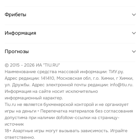
БетБум
Pari
Фрибеты
Леон
BetBoom
Лига Ставок
Пари
Информация
Leon
Мелбет
БетБум
Winline
Политика конфиденциальности
Прогнозы
Бетсити
Леон
Fonbet
Политика cookies
Марафон
© 2015 - 2026 ИА "TIU.RU"
Винлайн
Прогнозы на спорт
Марафон
Пользовательское соглашение
Наименование средства массовой информации: ТИУ.ру.
Фонбет
Фонбет
Футбол
Адрес редакции: 141410, Московская обл, г.о. Химки, г Химки,
Betcity
Согласие на обработку персональных данных
ул. Дружбы. Адрес электронной почты редакции: info@tiu.ru.
Винлайн
Марафон
Хоккей
Информация на сайте носит исключительно
Melbet
Контакты
информационный характер.
Бетсити
Баскетбол
Tiu.ru не является букмекерской конторой и не организует
Лига Ставок
Вакансии
игры на деньги • Перепечатка материалов без согласования
Мелбет
Теннис
допустима при наличии dofollow-ссылки на страницу-
Olimpbet
Блог
источник
Лига ставок
Настольный теннис
18+ Азартные игры могут вызывать зависимость. Играйте
Архив
ответственно.
Олимпбет
Волейбол