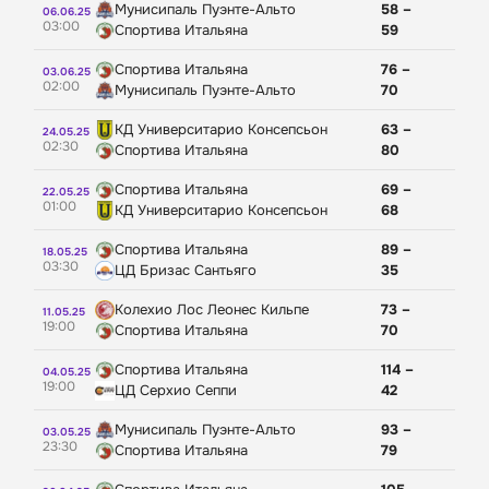
Мунисипаль Пуэнте-Альто
58 –
06.06.25
03:00
Спортива Итальяна
59
Спортива Итальяна
76 –
03.06.25
02:00
Мунисипаль Пуэнте-Альто
70
КД Университарио Консепсьон
63 –
24.05.25
02:30
Спортива Итальяна
80
Спортива Итальяна
69 –
22.05.25
01:00
КД Университарио Консепсьон
68
Спортива Итальяна
89 –
18.05.25
03:30
ЦД Бризас Сантьяго
35
Колехио Лос Леонес Кильпе
73 –
11.05.25
19:00
Спортива Итальяна
70
Спортива Итальяна
114 –
04.05.25
19:00
ЦД Серхио Сеппи
42
Мунисипаль Пуэнте-Альто
93 –
03.05.25
23:30
Спортива Итальяна
79