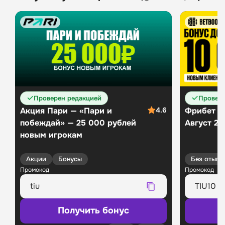
Бонусы и акции
4/5
Промокод
Бонусы
13
Сайт
Приложение
Проверен редакцией
Провере
Акция Пари — «Пари и
4.6
Фрибет Б
побеждай» — 25 000 рублей
Август 20
новым игрокам
Акции
Бонусы
Без отыгр
Промокод
Промокод
Получить бонус
П