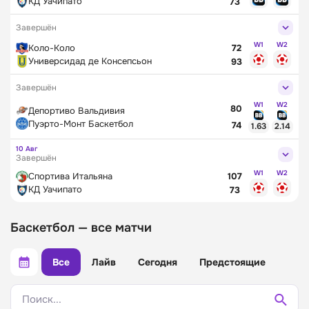
КД Уачипато
73
Завершён
W1
W2
72
Коло-Коло
Универсидад де Консепсьон
93
Завершён
W1
W2
80
Депортиво Вальдивия
Пуэрто-Монт Баскетбол
74
1.63
2.14
10 Авг
Завершён
W1
W2
107
Спортива Итальяна
КД Уачипато
73
Баскетбол — все матчи
Все
Лайв
Сегодня
Предстоящие
Поиск...