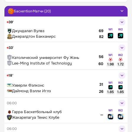
Баскетбол
Матчи (20)
39'
W1
W2
69
Джундалап Вулвз
Джералдтон Бакканирс
82
33'
W1
W2
56
Католический университет Фу Жэнь
Lee-Ming Institute of Technology
60
1.98
1.72
18'
W1
W2
31
Уэверли Фэлконс
Даймонд Вэлли Иглз
26
1.85
1.85
06:00
W1
W2
Гарра Баскетбольный клуб
—
Жакарепагуа Тенис Клубе
06:00