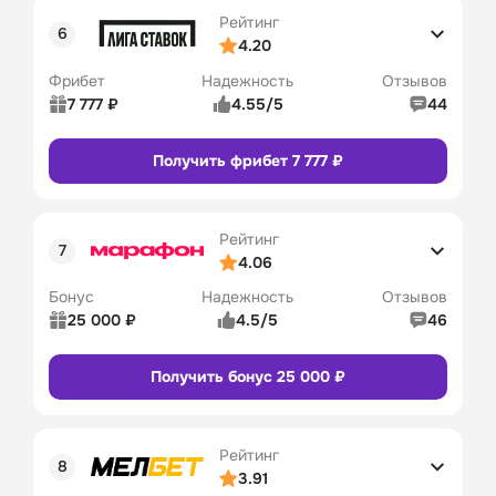
Линия в прематче
4/5
Рейтинг
Линия в лайве
Сайт
Приложение
4/5
4.20
Удобство платежей
4/5
Фрибет
Надежность
Отзывов
Служба поддержки
5/5
7 777 ₽
4.55/5
44
Бонусы и акции
4/5
Рейтинг 
5/5
Получить фрибет 7 777 ₽
пользователей
Промокод
Бонусы
Коэффициенты
4/5
10
Линия в прематче
4/5
Рейтинг
Сайт
Приложение
Линия в лайве
4/5
4.06
Удобство платежей
4/5
Бонус
Надежность
Отзывов
Служба поддержки
4/5
25 000 ₽
4.5/5
46
Бонусы и акции
5/5
Рейтинг 
5/5
Получить бонус 25 000 ₽
пользователей
Бонусы
17
Коэффициенты
4/5
Сайт
Приложение
Линия в прематче
4/5
Рейтинг
Линия в лайве
4/5
3.91
Удобство платежей
4/5