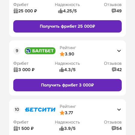
Фрибет
Надежность
Отзывов
Служба поддержки
4/5
25 000 ₽
4.25/5
49
Бонусы и акции
4/5
Рейтинг 
5/5
Получить фрибет 25 000₽
пользователей
Промокод
Бонусы
Коэффициенты
4/5
15
Линия в прематче
4/5
Рейтинг
Линия в лайве
Сайт
Приложение
3/5
3.90
Удобство платежей
4/5
Фрибет
Надежность
Отзывов
Служба поддержки
4/5
3 000 ₽
4.3/5
42
Бонусы и акции
4/5
Рейтинг 
5/5
Получить фрибет 3 000₽
пользователей
Промокод
Бонусы
Коэффициенты
4/5
16
Линия в прематче
4/5
Рейтинг
Линия в лайве
Сайт
Приложение
3/5
3.77
Удобство платежей
4/5
Фрибет
Надежность
Отзывов
Служба поддержки
4/5
1 500 ₽
3.9/5
54
Бонусы и акции
4/5