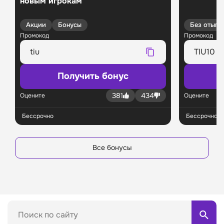
новым игрокам
Акции
Бонусы
Без отыгр
Промокод
Промокод
Получить бонус
П
381
434
Оцените
Оцените
Бессрочно
Бессрочно
Все бонусы