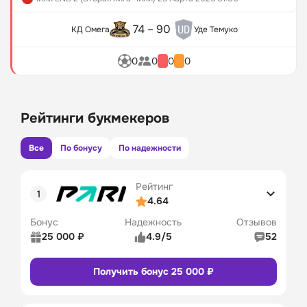
Лига Чемпионов
Зенит
Betcity
Тенниси
Теннис
Настольный теннис
Баскетбол
Лига Европы
Спортбет
Bettery
Балтбет
Футбол
Волейбол
Теннис
74 – 90
КД Омега
Уде Темуко
24bet
Zenit
Беттери
Киберспорт
Настольный теннис
Рейтинги
Футбол
Спортбет
Зенит
Волейбол
0
0
0
0
Прочие категории
Лучшие букмекеры
РПЛ
24bet
Киберспорт
Приложения для iOS
Футбол
Легальные букмекерские конторы
Фрибеты
Лига чемпионов
Российские букмекеры
Фрибеты без депозита
АПЛ
РПЛ
Leon
Рейтинги букмекеров
БК с мобильным приложением
Фрибет без отыгрыша
Серия А
Лига чемпионов
Zenit
Надежные букмекеры
Промокод без отыгрыша
Ла Лига
АПЛ
Лига Ставок
Все
По бонусу
По надежности
БК с гостевым демосчетом
Бонус за регистрацию без отыгрыша
Бундеслига
Серия А
Марафон
БК с большими коэффициентами
Фрибеты сегодня
Лига Европы
Ла Лига
Melbet
БК с минимальными депозитами
Лучшие фрибеты
Лига конференций
Бундеслига
Pari
Рейтинг
Букмекеры для ставок на американский футбол
Фрибет новым игрокам
Лига наций
Лига Европы
Tennisi
4.64
Букмекеры для ставок на бейсбол
Новые БК с фрибетом
Суперкубок УЕФА
Лига конференций
Fonbet
Бонус
Надежность
Отзывов
Хоккей
Хоккей
Букмекеры для ставок на гольф
Фрибет 3000
Betcity
25 000 ₽
4.9/5
52
Букмекеры для ставок на автогонки
Акции букмекерских контор при регистрации
КХЛ
КХЛ
BetBoom
Рейтинг 
Букмекеры для ставок на чемпионаты мира и Европы
Промокоды букмекеров
НХЛ
НХЛ
Bettery
5/5
Получить бонус 25 000 ₽
пользователей
Букмекеры для ставок на дартс
Бездепозитные бонусы за регистрацию
АХЛ
АХЛ
Olimpbet
Коэффициенты
5/5
Баскетбол
Баскетбол
Букмекеры для ставок на скачки
Бездепозитные бонусы букмекеров
Winline