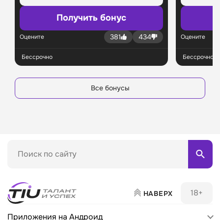
Получить бонус
П
381
434
Оцените
Оцените
Бессрочно
Бессрочно
Все бонусы
Поиск по матч-центру
18+
НАВЕРХ
Приложения на Андроид