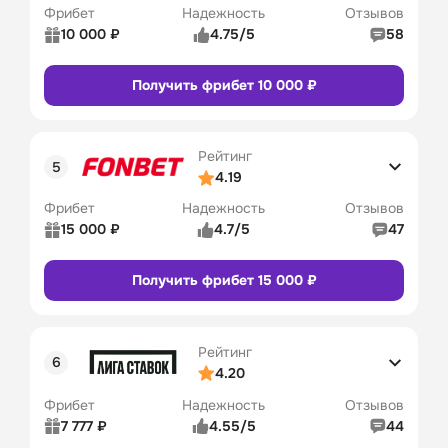
Фрибет
Надежность
Отзывов
Чемпионат мира
Служба поддержки
5/5
10 000 ₽
4.75/5
58
Суперлига России
Бонусы и акции
4/5
Чемпионат Европы
Рейтинг 
5/5
Киберспорт
Получить фрибет 10 000 ₽
пользователей
Промокод
Бонусы
IEM Cologne
Коэффициенты
4/5
34
The International
Линия в прематче
4/5
Esports World Cup Counter Strike
Рейтинг
Линия в лайве
Сайт
Приложение
4/5
4.19
Удобство платежей
4/5
Фрибет
Надежность
Отзывов
Служба поддержки
4/5
15 000 ₽
4.7/5
47
Бонусы и акции
5/5
Рейтинг 
5/5
Получить фрибет 15 000 ₽
пользователей
Промокод
Бонусы
Коэффициенты
4/5
10
Линия в прематче
4/5
Рейтинг
Линия в лайве
Сайт
Приложение
4/5
4.20
Удобство платежей
4/5
Фрибет
Надежность
Отзывов
Служба поддержки
5/5
7 777 ₽
4.55/5
44
Бонусы и акции
4/5