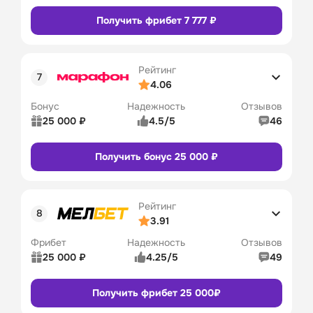
Рейтинг 
5/5
Получить фрибет 7 777 ₽
пользователей
Промокод
Бонусы
Коэффициенты
4/5
10
Линия в прематче
4/5
Рейтинг
Сайт
Приложение
Линия в лайве
4/5
4.06
Удобство платежей
4/5
Бонус
Надежность
Отзывов
Служба поддержки
4/5
25 000 ₽
4.5/5
46
Бонусы и акции
5/5
Рейтинг 
5/5
Получить бонус 25 000 ₽
пользователей
Бонусы
17
Коэффициенты
4/5
Сайт
Приложение
Линия в прематче
4/5
Рейтинг
Линия в лайве
4/5
3.91
Удобство платежей
4/5
Фрибет
Надежность
Отзывов
Служба поддержки
4/5
25 000 ₽
4.25/5
49
Бонусы и акции
4/5
Рейтинг 
5/5
Получить фрибет 25 000₽
пользователей
Промокод
Бонусы
Коэффициенты
4/5