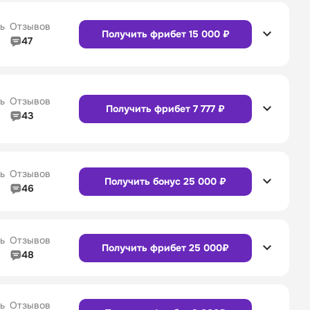
4/5
Служба поддержки
4/5
Сайт
Приложение
ь
Отзывов
Получить фрибет 15 000 ₽
47
4/5
Линия в прематче
4/5
Сайт
Приложение
4/5
Служба поддержки
5/5
ь
Отзывов
Получить фрибет 7 777 ₽
43
4/5
Линия в прематче
4/5
Сайт
Приложение
4/5
Служба поддержки
4/5
ь
Отзывов
Получить бонус 25 000 ₽
46
4/5
Линия в прематче
4/5
Сайт
Приложение
4/5
Служба поддержки
4/5
ь
Отзывов
Получить фрибет 25 000₽
48
4/5
Линия в прематче
4/5
4/5
Служба поддержки
4/5
Сайт
Приложение
ь
Отзывов