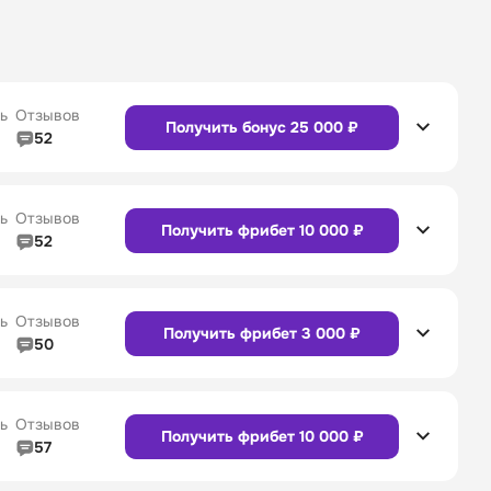
ь
Отзывов
Получить бонус 25 000 ₽
52
5/5
Линия в прематче
4/5
4/5
Служба поддержки
5/5
ь
Отзывов
Получить фрибет 10 000 ₽
52
5/5
Линия в прематче
4/5
4/5
Служба поддержки
4/5
Сайт
Приложение
ь
Отзывов
Получить фрибет 3 000 ₽
50
5/5
Линия в прематче
5/5
4/5
Служба поддержки
5/5
Сайт
Приложение
ь
Отзывов
Получить фрибет 10 000 ₽
57
4/5
Линия в прематче
4/5