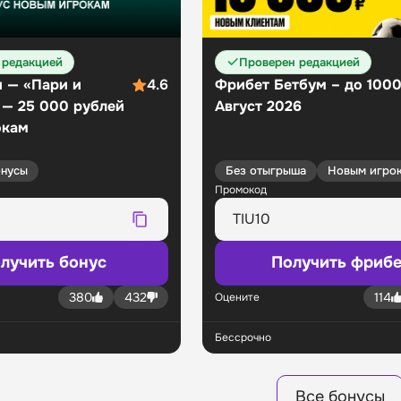
 редакцией
Проверен редакцией
 — «Пари и
4.6
Фрибет Бетбум – до 100
 — 25 000 рублей
Август 2026
окам
нусы
Без отыгрыша
Новым игро
Промокод
лучить бонус
Получить фрибе
380
432
114
Оцените
Бессрочно
Все бонусы