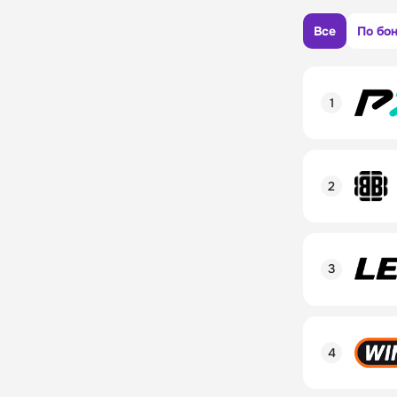
Все
По бо
Рейтинг пол
Линия в лай
Бонусы и ак
Рейтинг пол
Промокод
Линия в лай
Бонусы и ак
Рейтинг пол
Промокод
Линия в лай
Бонусы и ак
Рейтинг пол
Промокод