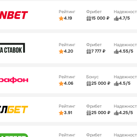
ве
4/5
Удобство платежей
34
Рейтинг
Фрибет
Надежност
ции
5/5
4.19
15 000 ₽
4.7/5
Бонусы
ьзователей
5/5
Коэффициенты
10
ве
4/5
Удобство платежей
Рейтинг
Фрибет
Надежност
ции
4/5
4.20
7 777 ₽
4.55/5
Бонусы
ьзователей
5/5
Коэффициенты
10
ве
4/5
Удобство платежей
Рейтинг
Бонус
Надежност
ции
5/5
4.06
25 000 ₽
4.5/5
ьзователей
5/5
Коэффициенты
ве
4/5
Удобство платежей
Рейтинг
Фрибет
Надежност
ции
4/5
3.91
25 000 ₽
4.25/5
ьзователей
5/5
Коэффициенты
Бонусы
ве
3/5
Удобство платежей
15
Рейтинг
Фрибет
Надежност