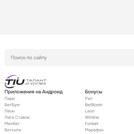
Поиск по матч-центру
Приложения на Андроид
Бонусы
Пари
Pari
БетБум
BetBoom
Леон
Leon
Лига Ставок
Winline
Мелбет
Fonbet
Бетсити
Марафон