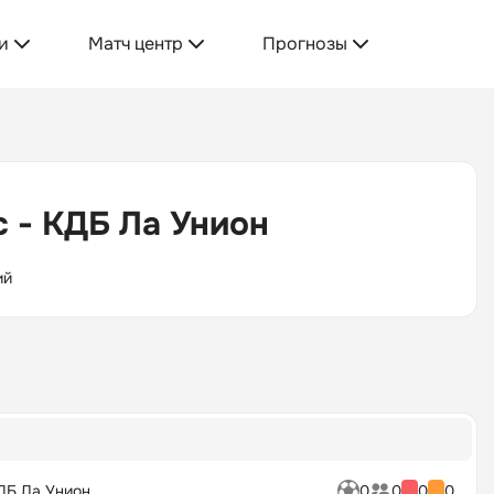
и
Матч центр
Прогнозы
 - КДБ Ла Унион
ий
ДБ Ла Унион
0
0
0
0