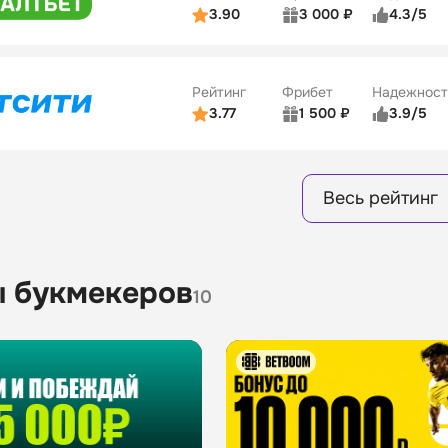
ции
4/5
3.90
3 000 ₽
4.3/5
ьзователей
5/5
Коэффициенты
Бонусы
ве
3/5
Удобство платежей
16
Рейтинг
Фрибет
Надежност
ции
4/5
3.77
1 500 ₽
3.9/5
Бонусы
ьзователей
5/5
Коэффициенты
8
ве
4/5
Удобство платежей
Весь рейтинг
ции
4/5
Бонусы
13
 букмекеров
10