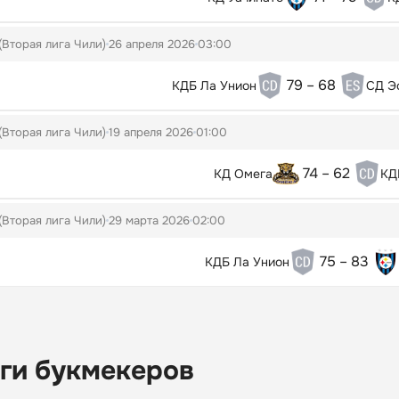
(Вторая лига Чили)
26 апреля 2026
03:00
79 – 68
КДБ Ла Унион
СД Э
(Вторая лига Чили)
19 апреля 2026
01:00
74 – 62
КД Омега
КД
(Вторая лига Чили)
29 марта 2026
02:00
75 – 83
КДБ Ла Унион
ги букмекеров