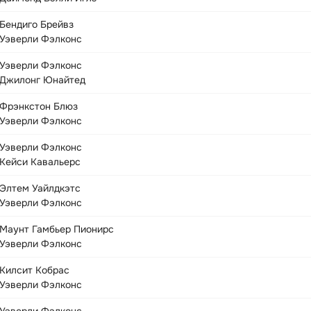
Бендиго Брейвз
Уэверли Фэлконс
Уэверли Фэлконс
Джилонг Юнайтед
Фрэнкстон Блюз
Уэверли Фэлконс
Уэверли Фэлконс
Кейси Кавальерс
Элтем Уайлдкэтс
Уэверли Фэлконс
Маунт Гамбьер Пионирс
Уэверли Фэлконс
Килсит Кобрас
Уэверли Фэлконс