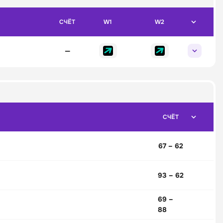
СЧЁТ
W1
W2
—
СЧЁТ
67 – 62
93 – 62
69 –
88