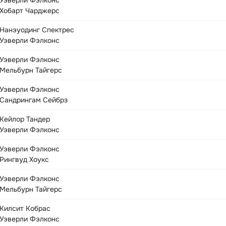
Уэверли Фэлконс
Хобарт Чарджерс
Нанэуодинг Спектрес
Уэверли Фэлконс
Уэверли Фэлконс
Мельбурн Тайгерс
Уэверли Фэлконс
Сандрингам Сейбрз
Кейлор Тандер
Уэверли Фэлконс
Уэверли Фэлконс
Рингвуд Хоукс
Уэверли Фэлконс
Мельбурн Тайгерс
Килсит Кобрас
Уэверли Фэлконс