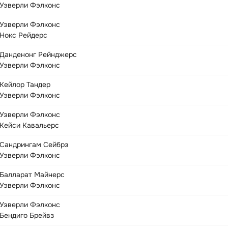
Уэверли Фэлконс
Уэверли Фэлконс
Нокс Рейдерс
Данденонг Рейнджерс
Уэверли Фэлконс
Кейлор Тандер
Уэверли Фэлконс
Уэверли Фэлконс
Кейси Кавальерс
Сандрингам Сейбрз
Уэверли Фэлконс
Балларат Майнерс
Уэверли Фэлконс
Уэверли Фэлконс
Бендиго Брейвз