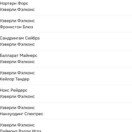
Нортерн Форс
Уэверли Фэлконс
Уэверли Фэлконс
Фрэнкстон Блюз
Сандрингам Сейбрз
Уэверли Фэлконс
Балларат Майнерс
Уэверли Фэлконс
Уэверли Фэлконс
Кейлор Тандер
Нокс Рейдерс
Уэверли Фэлконс
Уэверли Фэлконс
Нанэуодинг Спектрес
Уэверли Фэлконс
Даймонд Вэлли Иглз