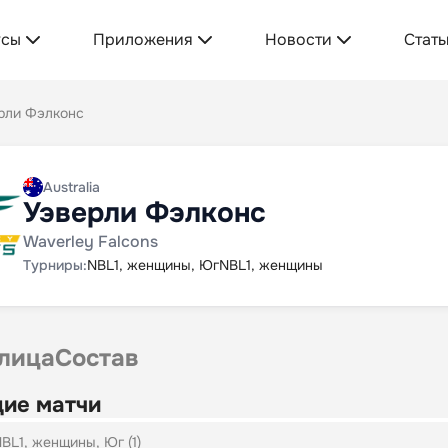
усы
Приложения
Новости
Стать
рли Фэлконс
Australia
Уэверли Фэлконс
Waverley Falcons
Турниры:
NBL1, женщины, Юг
NBL1, женщины
лица
Состав
ие матчи
BL1, женщины, Юг (1)