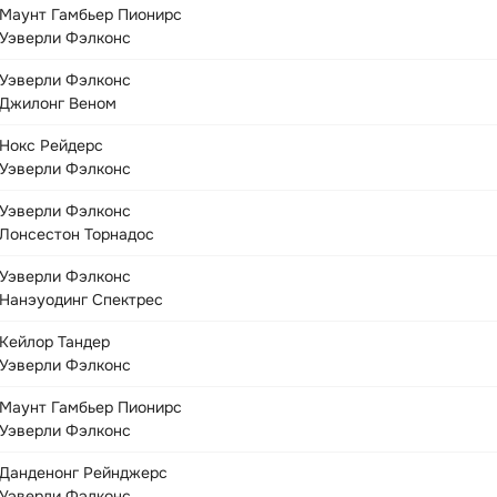
Маунт Гамбьер Пионирс
Уэверли Фэлконс
Уэверли Фэлконс
Джилонг Веном
Нокс Рейдерс
Уэверли Фэлконс
Уэверли Фэлконс
Лонсестон Торнадос
Уэверли Фэлконс
Нанэуодинг Спектрес
Кейлор Тандер
Уэверли Фэлконс
Маунт Гамбьер Пионирс
Уэверли Фэлконс
Данденонг Рейнджерс
Уэверли Фэлконс