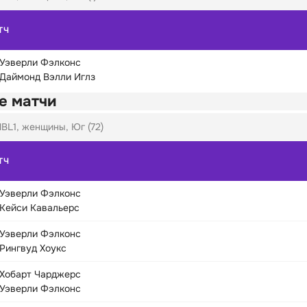
ТЧ
Уэверли Фэлконс
Даймонд Вэлли Иглз
е матчи
BL1, женщины, Юг (72)
ТЧ
Уэверли Фэлконс
Кейси Кавальерс
Уэверли Фэлконс
Рингвуд Хоукс
Хобарт Чарджерс
Уэверли Фэлконс