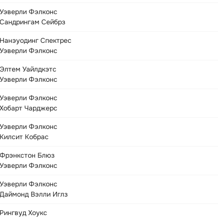
Уэверли Фэлконс
Сандрингам Сейбрз
Нанэуодинг Спектрес
Уэверли Фэлконс
Элтем Уайлдкэтс
Уэверли Фэлконс
Уэверли Фэлконс
Хобарт Чарджерс
Уэверли Фэлконс
Килсит Кобрас
Фрэнкстон Блюз
Уэверли Фэлконс
Уэверли Фэлконс
Даймонд Вэлли Иглз
Рингвуд Хоукс