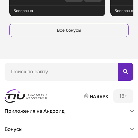
Бессрочно
Бессрочно
Все бонусы
Поиск по матч-центру
18+
НАВЕРХ
Приложения на Андроид
Пари
Бонусы
БетБум