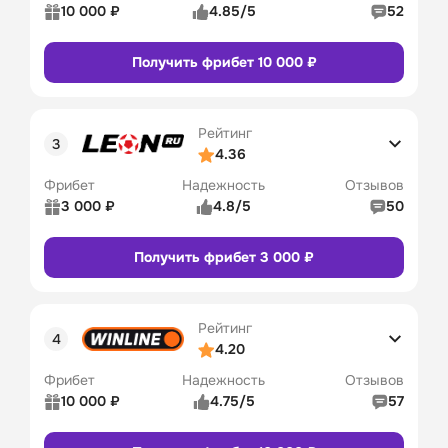
Букмекеры для ставок на киберспорт
НБА
НБА
Baltbet
10 000 ₽
4.85/5
52
Бонусы и акции
5/5
Букмекеры для профессиональных игроков
Единая Лига ВТБ
Единая Лига ВТБ
24Бет
Рейтинг 
Букмекеры для ставок на футбол
Евролига
Евролига
5/5
Получить фрибет 10 000 ₽
пользователей
Промокод
Бонусы
WNBA
WNBA
Коэффициенты
5/5
Суперлига
Суперлига
22
Линия в прематче
4/5
Теннис
Теннис
Рейтинг
US Open 2026 ATP
ATP
Линия в лайве
Сайт
Приложение
5/5
4.36
US Open 2026 WTA
WTA
Удобство платежей
4/5
Настольный теннис
Фрибет
Надежность
Отзывов
Cincinnati ATP
Служба поддержки
4/5
3 000 ₽
4.8/5
50
Cincinnati WTA
Челленджер
Бонусы и акции
5/5
Настольный теннис
Лига Про
Рейтинг 
5/5
Чемпионат мира
Setka Cup
Получить фрибет 3 000 ₽
пользователей
Промокод
Бонусы
Волейбол
Кубок мира
Коэффициенты
5/5
42
Чемпионат Европы
Лига Наций
Линия в прематче
5/5
WTT Champions Yokohama, MS
Суперлига России
Рейтинг
Линия в лайве
Сайт
Приложение
3/5
Киберспорт
WTT Champions Yokohama, WS
4.20
Удобство платежей
4/5
Europe Smash Sweden, WS
IEM Cologne
Фрибет
Надежность
Отзывов
Служба поддержки
5/5
Europe Smash Sweden, MS
The International
10 000 ₽
4.75/5
57
Бонусы и акции
4/5
Волейбол
Рейтинг 
Лига Наций
5/5