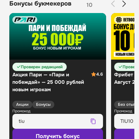
Бонусы букмекеров
10
Бонусы и акции
4/5
Промокод
Бонусы
13
Сайт
Приложение
Проверен редакцией
Провере
Акция Пари — «Пари и
4.6
Фрибет Б
побеждай» — 25 000 рублей
Август 20
новым игрокам
Акции
Бонусы
Без отыгр
Промокод
Промокод
Получить бонус
П