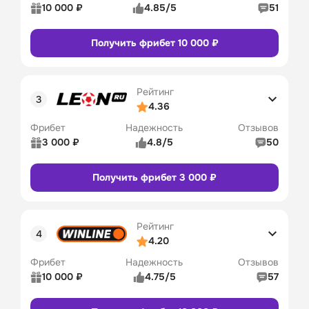
Букмекеры для ставок на киберспорт
НБА
НБА
Baltbet
10 000 ₽
4.85/5
51
Бонусы и акции
5/5
Букмекеры для профессиональных игроков
Единая Лига ВТБ
Единая Лига ВТБ
24Бет
Рейтинг 
Букмекеры для ставок на футбол
Евролига
Евролига
5/5
Получить фрибет 10 000 ₽
пользователей
Промокод
Бонусы
WNBA
WNBA
Коэффициенты
5/5
Суперлига
Суперлига
22
Линия в прематче
4/5
Теннис
Теннис
Рейтинг
US Open 2026 ATP
ATP
Линия в лайве
Сайт
Приложение
5/5
4.36
US Open 2026 WTA
WTA
Удобство платежей
4/5
Настольный теннис
Фрибет
Надежность
Отзывов
Cincinnati ATP
Служба поддержки
4/5
3 000 ₽
4.8/5
50
Cincinnati WTA
Челленджер
Бонусы и акции
5/5
Настольный теннис
Лига Про
Рейтинг 
5/5
Чемпионат мира
Setka Cup
Получить фрибет 3 000 ₽
пользователей
Промокод
Бонусы
Волейбол
Кубок мира
Коэффициенты
5/5
42
Чемпионат Европы
Лига Наций
Линия в прематче
5/5
WTT Champions Yokohama, MS
Суперлига России
Рейтинг
Линия в лайве
Сайт
Приложение
3/5
Киберспорт
WTT Champions Yokohama, WS
4.20
Удобство платежей
4/5
Europe Smash Sweden, WS
IEM Cologne
Фрибет
Надежность
Отзывов
Служба поддержки
5/5
Europe Smash Sweden, MS
The International
10 000 ₽
4.75/5
57
Бонусы и акции
4/5
Волейбол
Рейтинг 
Лига Наций
5/5