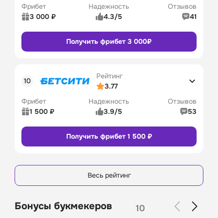
Фрибет
Надежность
Отзывов
Служба поддержки
4/5
3 000 ₽
4.3/5
41
Бонусы и акции
4/5
Рейтинг 
5/5
Получить фрибет 3 000₽
пользователей
Промокод
Бонусы
Коэффициенты
4/5
16
Линия в прематче
4/5
Рейтинг
Линия в лайве
Сайт
Приложение
3/5
3.77
Удобство платежей
4/5
Фрибет
Надежность
Отзывов
Служба поддержки
4/5
1 500 ₽
3.9/5
53
Бонусы и акции
4/5
Рейтинг 
5/5
Получить фрибет 1 500 ₽
пользователей
Промокод
Бонусы
Коэффициенты
3/5
8
Линия в прематче
3/5
Линия в лайве
Сайт
Приложение
4/5
Весь рейтинг
Удобство платежей
4/5
Служба поддержки
4/5
Бонусы букмекеров
10
Бонусы и акции
4/5