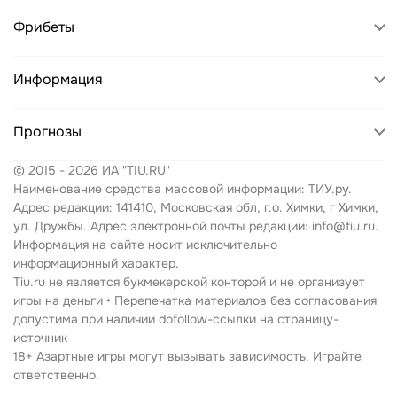
Pari
Фрибеты
Леон
BetBoom
Лига Ставок
Пари
Информация
Leon
Мелбет
БетБум
Winline
Политика конфиденциальности
Прогнозы
Бетсити
Леон
Fonbet
Политика cookies
Марафон
© 2015 - 2026 ИА "TIU.RU"
Винлайн
Прогнозы на спорт
Марафон
Пользовательское соглашение
Наименование средства массовой информации: ТИУ.ру.
Фонбет
Фонбет
Футбол
Адрес редакции: 141410, Московская обл, г.о. Химки, г Химки,
Betcity
Согласие на обработку персональных данных
ул. Дружбы. Адрес электронной почты редакции: info@tiu.ru.
Винлайн
Марафон
Хоккей
Информация на сайте носит исключительно
Melbet
Контакты
информационный характер.
Бетсити
Баскетбол
Tiu.ru не является букмекерской конторой и не организует
Лига Ставок
Вакансии
игры на деньги • Перепечатка материалов без согласования
Мелбет
Теннис
допустима при наличии dofollow-ссылки на страницу-
Olimpbet
Блог
источник
Лига ставок
Настольный теннис
18+ Азартные игры могут вызывать зависимость. Играйте
Архив
ответственно.
Олимпбет
Волейбол
TIU в соцсетях:
Новости