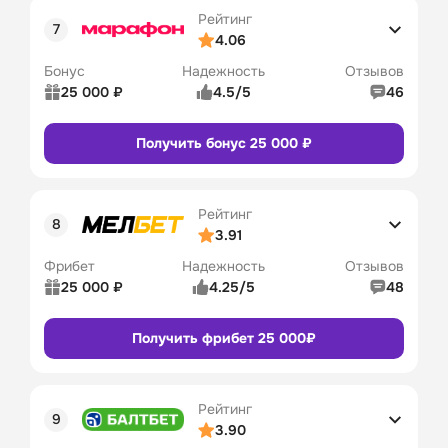
Линия в прематче
4/5
Рейтинг
Сайт
Приложение
Линия в лайве
4/5
4.06
Удобство платежей
4/5
Бонус
Надежность
Отзывов
Служба поддержки
4/5
25 000 ₽
4.5/5
46
Бонусы и акции
5/5
Рейтинг 
5/5
Получить бонус 25 000 ₽
пользователей
Бонусы
17
Коэффициенты
4/5
Сайт
Приложение
Линия в прематче
4/5
Рейтинг
Линия в лайве
4/5
3.91
Удобство платежей
4/5
Фрибет
Надежность
Отзывов
Служба поддержки
4/5
25 000 ₽
4.25/5
48
Бонусы и акции
4/5
Рейтинг 
5/5
Получить фрибет 25 000₽
пользователей
Промокод
Бонусы
Коэффициенты
4/5
15
Линия в прематче
4/5
Рейтинг
Линия в лайве
Сайт
Приложение
3/5
3.90
Удобство платежей
4/5