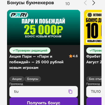
Бонусы букмекеров
10
Бонусы и акции
4/5
Промокод
Бонусы
13
Сайт
Приложение
Проверен редакцией
Провере
Акция Пари — «Пари и
4.6
Фрибет Б
побеждай» — 25 000 рублей
Август 20
новым игрокам
Акции
Бонусы
Без отыгр
Промокод
Промокод
Получить бонус
П