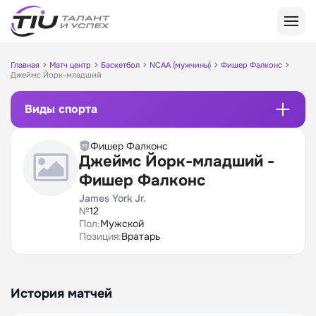
Главная
Матч центр
Баскетбол
NCAA (мужчины)
Фишер Фалконс
Джеймс Йорк-младший
Популярные БК
Пари
Виды спорта
По букмекеру
БетБум
Леон
Pari
Приложения для Android
Фишер Фалконс
Винлайн
BetBoom
Джеймс Йорк-младший -
Фонбет
Leon
Пари
Фишер Фалконс
Виды спорта
Марафон
Winline
БетБум
Бетсити
Fonbet
Леон
Баскетбол
James York Jr.
Статьи о БК
№
12
Мелбет
Лига Ставок
Винлайн
Киберспорт
Пол:
Мужской
Winline
Лига Ставок
Марафон
Фонбет
Теннис
Позиция:
Вратарь
База знаний
По видам спорта
Олимпбет
Бет-М
Марафон
Хоккей
Виды ставок
Тенниси
Baltbet
Бетсити
Футбол
Футбол
Футбол
По видам спорта
Основы ставок
Балтбет
Melbet
Мелбет
Хоккей
История матчей
Евролига
Сервисы
Бет-М
Olimpbet
Лига Ставок
Баскетбол
Футбол
Виды спорта
Кубок России
Беттери
Tennisi
Олимпбет
Теннис
Хоккей