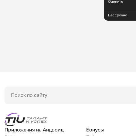
Оцените
Бессрочно
Поиск по матч-центру
Приложения на Андроид
Бонусы