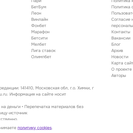
Пари
Политика 
БетБум
Политика c
Леон
Пользоват
Винлайн
Согласие 
Фонбет
персональ
Марафон
Контакты
Бетсити
Вакансии
Мелбет
Блог
Лига ставок
Архив
Олимпбет
Новости
Карта сай
О проекте
Авторы
акции: 141410, Московская обл, г.о. Химки, г
u.ru. Информация на сайте носит
ы на деньги • Перепечатка материалов без
ницу-источник
тственно.
ринимаете
политику cookies
.