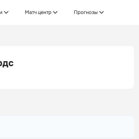
и
Матч центр
Прогнозы
рдс