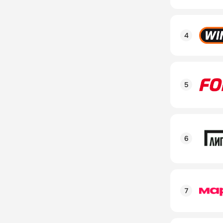
Рейтинг пол
Промокод
Линия в лай
Бонусы и ак
Рейтинг пол
Промокод
Линия в лай
Бонусы и ак
Промокод
Рейтинг пол
Линия в лай
Бонусы и ак
Промокод
Рейтинг пол
Линия в лай
Бонусы и ак
Рейтинг пол
Бонусы
17
Линия в лай