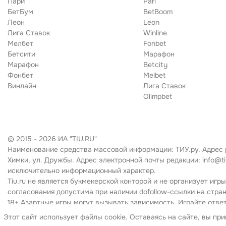
Пари
Pari
БетБум
BetBoom
Леон
Leon
Лига Ставок
Winline
Мелбет
Fonbet
Бетсити
Марафон
Марафон
Betcity
Фонбет
Melbet
Винлайн
Лига Ставок
Olimpbet
© 2015 - 2026 ИА "TIU.RU"
Наименование средства массовой информации: ТИУ.ру. Адрес ред
Химки, ул. Дружбы. Адрес электронной почты редакции: info@ti
исключительно информационный характер.
Tiu.ru не является букмекерской конторой и не организует игр
согласования допустима при наличии dofollow-ссылки на стра
18+ Азартные игры могут вызывать зависимость. Играйте отве
Этот сайт использует файлы cookie. Оставаясь на сайте, вы п