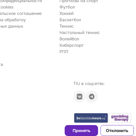
конфиденциальности
Прогнозы на спорт
ookies
Футбол
ельское соглашение
Хоккей
на обработку
Баскетбол
ных данных
Теннис
Настольный теннис
Волейбол
Киберспорт
РПЛ
та
TIU в соцсетях:
Принять
Отклонить