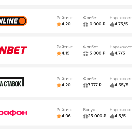
ьзователей
5/5
Коэффициенты
Бонусы
ве
3/5
Удобство платежей
42
Рейтинг
Фрибет
Надежност
ции
4/5
4.20
10 000 ₽
4.75/5
ьзователей
5/5
Коэффициенты
Бонусы
ве
4/5
Удобство платежей
34
Рейтинг
Фрибет
Надежност
ции
5/5
4.19
15 000 ₽
4.7/5
Бонусы
ьзователей
5/5
Коэффициенты
10
ве
4/5
Удобство платежей
Рейтинг
Фрибет
Надежност
ции
4/5
4.20
7 777 ₽
4.55/5
Бонусы
ьзователей
5/5
Коэффициенты
10
ве
4/5
Удобство платежей
Рейтинг
Бонус
Надежност
ции
5/5
4.06
25 000 ₽
4.5/5
ьзователей
5/5
Коэффициенты
ве
4/5
Удобство платежей