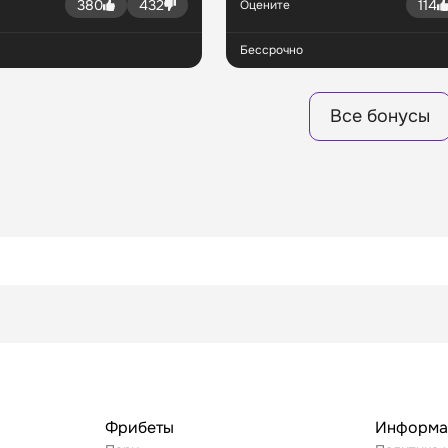
380
432
114
Оцените
Бессрочно
Все бонусы
Фрибеты
Информа