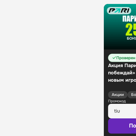
Проверен
Акция Пари
побеждай»
новым игр
Акции
Бо
Промокод
По