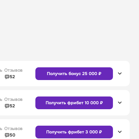
ь
Отзывов
Получить бонус 25 000 ₽
52
5/5
Линия в прематче
4/5
4/5
Служба поддержки
5/5
ь
Отзывов
Получить фрибет 10 000 ₽
52
5/5
Линия в прематче
4/5
4/5
Служба поддержки
4/5
Сайт
Приложение
ь
Отзывов
Получить фрибет 3 000 ₽
50