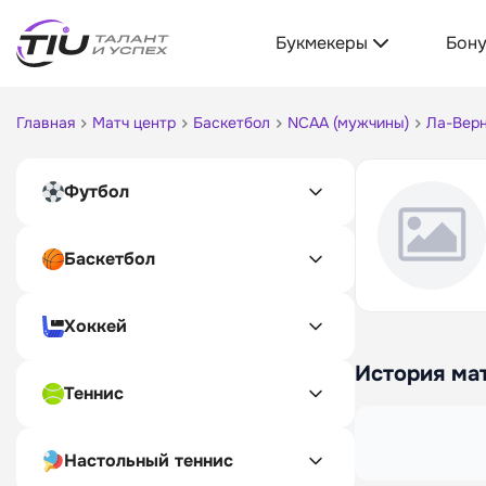
Букмекеры
Бон
Главная
Матч центр
Баскетбол
NCAA (мужчины)
Ла-Вер
Футбол
Баскетбол
Хоккей
История ма
Теннис
Настольный теннис