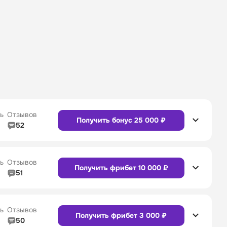
ь
Отзывов
Получить бонус 25 000 ₽
52
5/5
Линия в прематче
4/5
4/5
Служба поддержки
5/5
ь
Отзывов
Получить фрибет 10 000 ₽
51
5/5
Линия в прематче
4/5
4/5
Служба поддержки
4/5
Сайт
Приложение
ь
Отзывов
Получить фрибет 3 000 ₽
50