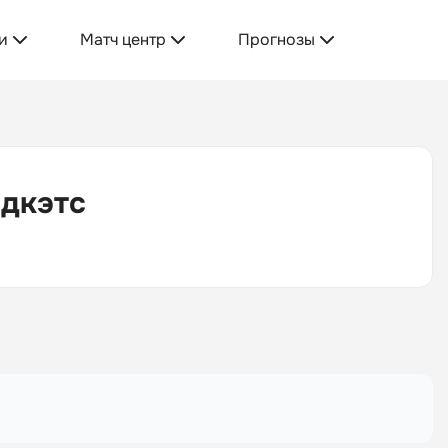
и
Матч центр
Прогнозы
лдкэтс