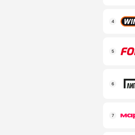
Рейтинг пол
Промокод
Линия в лай
Бонусы и ак
Рейтинг пол
Промокод
Линия в лай
Бонусы и ак
Промокод
Рейтинг пол
Линия в лай
Бонусы и ак
Промокод
Рейтинг пол
Линия в лай
Бонусы и ак
Рейтинг пол
Бонусы
17
Линия в лай