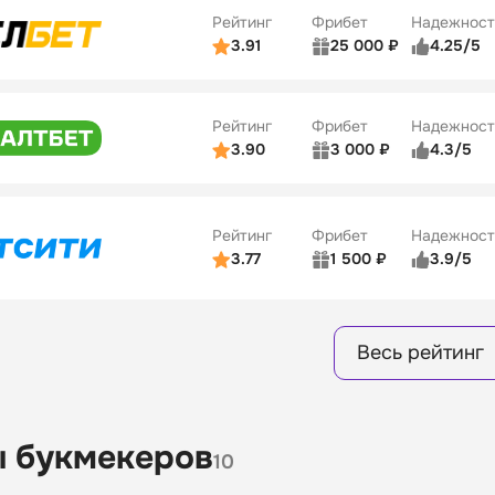
Рейтинг
Фрибет
Надежност
ции
4/5
3.91
25 000 ₽
4.25/5
ьзователей
5/5
Коэффициенты
Бонусы
ве
3/5
Удобство платежей
15
Рейтинг
Фрибет
Надежност
ции
4/5
3.90
3 000 ₽
4.3/5
ьзователей
5/5
Коэффициенты
Бонусы
ве
3/5
Удобство платежей
16
Рейтинг
Фрибет
Надежност
ции
4/5
3.77
1 500 ₽
3.9/5
Бонусы
ьзователей
5/5
Коэффициенты
8
ве
4/5
Удобство платежей
Весь рейтинг
ции
4/5
Бонусы
13
 букмекеров
10