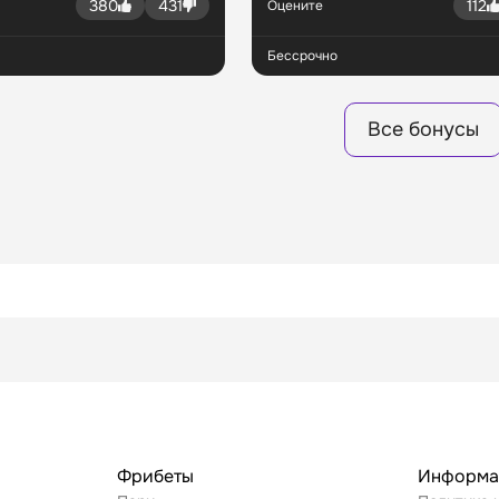
380
431
112
Оцените
Бессрочно
Все бонусы
Фрибеты
Информа