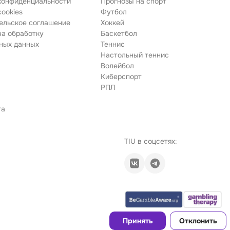
конфиденциальности
Прогнозы на спорт
ookies
Футбол
ельское соглашение
Хоккей
на обработку
Баскетбол
ных данных
Теннис
Настольный теннис
Волейбол
Киберспорт
РПЛ
та
TIU в соцсетях:
Принять
Отклонить