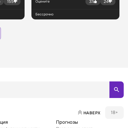
155
37
24
Оцените
Бессрочно
18+
НАВЕРХ
ция
Прогнозы