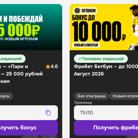
 редакцией
Проверен редакцией
 — «Пари и
4.6
Фрибет Бетбум – до 100
 — 25 000 рублей
Август 2026
окам
нусы
Без отыгрыша
Новым игро
Промокод
лучить бонус
Получить фрибе