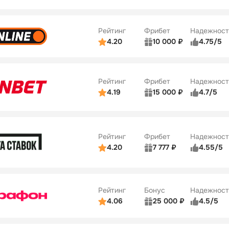
ьзователей
5/5
Коэффициенты
Бонусы
ве
3/5
Удобство платежей
42
Рейтинг
Фрибет
Надежност
ции
4/5
4.20
10 000 ₽
4.75/5
ьзователей
5/5
Коэффициенты
Бонусы
ве
4/5
Удобство платежей
34
Рейтинг
Фрибет
Надежност
ции
5/5
4.19
15 000 ₽
4.7/5
Бонусы
ьзователей
5/5
Коэффициенты
10
ве
4/5
Удобство платежей
Рейтинг
Фрибет
Надежност
ции
4/5
4.20
7 777 ₽
4.55/5
Бонусы
ьзователей
5/5
Коэффициенты
10
ве
4/5
Удобство платежей
Рейтинг
Бонус
Надежност
ции
5/5
4.06
25 000 ₽
4.5/5
ьзователей
5/5
Коэффициенты
ве
4/5
Удобство платежей