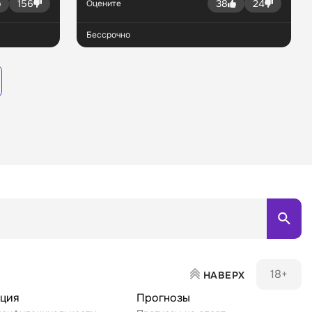
156
38
24
Оцените
Бессрочно
18+
НАВЕРХ
ция
Прогнозы