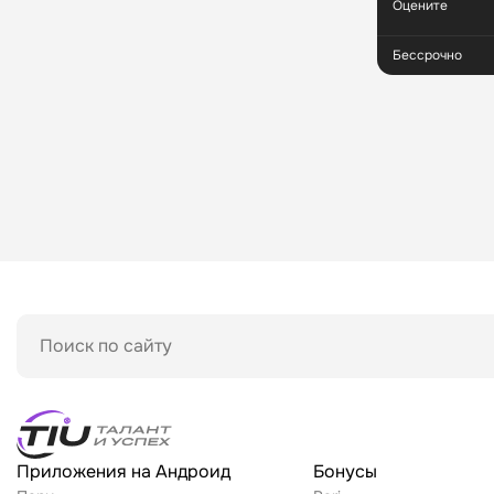
Оцените
Бессрочно
Поиск по матч-центру
Приложения на Андроид
Бонусы