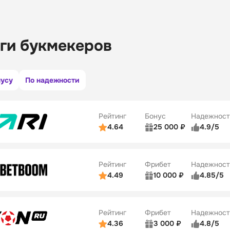
ги букмекеров
нусу
По надежности
Рейтинг
Бонус
Надежност
4.64
25 000 ₽
4.9/5
ьзователей
5/5
Коэффициенты
ве
5/5
Удобство платежей
Рейтинг
Фрибет
Надежност
ции
5/5
4.49
10 000 ₽
4.85/5
ьзователей
5/5
Коэффициенты
Бонусы
ве
5/5
Удобство платежей
22
Рейтинг
Фрибет
Надежност
ции
5/5
4.36
3 000 ₽
4.8/5