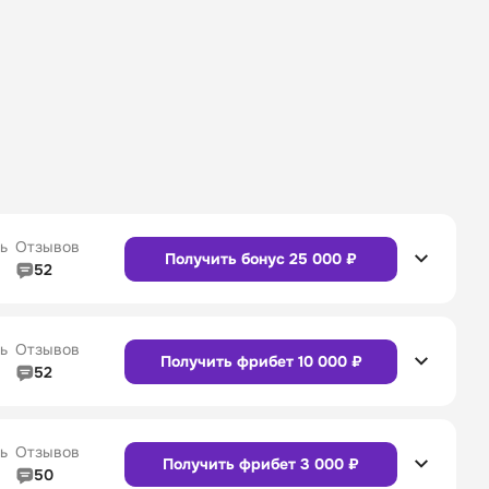
ь
Отзывов
Получить бонус 25 000 ₽
52
5/5
Линия в прематче
4/5
4/5
Служба поддержки
5/5
ь
Отзывов
Получить фрибет 10 000 ₽
52
5/5
Линия в прематче
4/5
4/5
Служба поддержки
4/5
Сайт
Приложение
ь
Отзывов
Получить фрибет 3 000 ₽
50