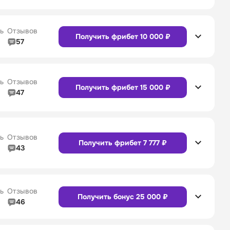
5/5
Линия в прематче
5/5
4/5
Служба поддержки
5/5
Сайт
Приложение
ь
Отзывов
Получить фрибет 10 000 ₽
57
4/5
Линия в прематче
4/5
4/5
Служба поддержки
4/5
Сайт
Приложение
ь
Отзывов
Получить фрибет 15 000 ₽
47
4/5
Линия в прематче
4/5
Сайт
Приложение
4/5
Служба поддержки
5/5
ь
Отзывов
Получить фрибет 7 777 ₽
43
4/5
Линия в прематче
4/5
Сайт
Приложение
4/5
Служба поддержки
4/5
ь
Отзывов
Получить бонус 25 000 ₽
46
4/5
Линия в прематче
4/5
Сайт
Приложение
4/5
Служба поддержки
4/5