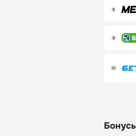
Бонусы и ак
Рейтинг пол
Промокод
Линия в лай
Бонусы и ак
Рейтинг пол
Промокод
Линия в лай
Бонусы и ак
Промокод
Рейтинг пол
Линия в лай
Бонусы и ак
Промокод
Бонусы