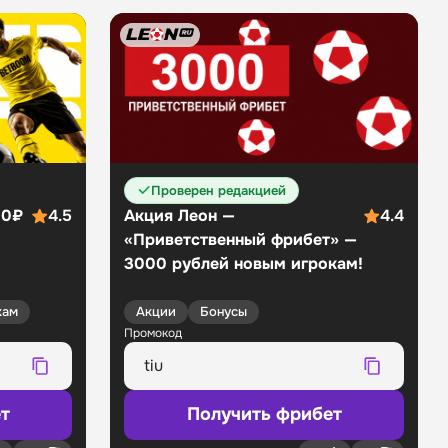
Проверен редакцией
00₽
4.5
Акция Леон —
4.4
«Приветственный фрибет» —
3000 рублей новым игрокам!
кам
Акции
Бонусы
Промокод
т
Получить фрибет