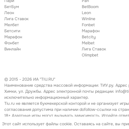
Пари
Pari
БетБум
BetBoom
Леон
Leon
Лига Ставок
Winline
Мелбет
Fonbet
Бетсити
Марафон
Марафон
Betcity
Фонбет
Melbet
Винлайн
Лига Ставок
Olimpbet
© 2015 - 2026 ИА "TIU.RU"
Наименование средства массовой информации: ТИУ.ру. Адрес ред
Химки, ул. Дружбы. Адрес электронной почты редакции: info@ti
исключительно информационный характер.
Tiu.ru не является букмекерской конторой и не организует игр
согласования допустима при наличии dofollow-ссылки на стра
18+ Азартные игры могут вызывать зависимость. Играйте отве
Этот сайт использует файлы cookie. Оставаясь на сайте, вы п