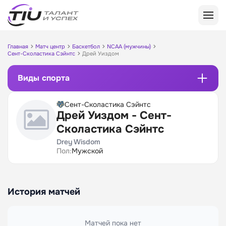
Главная
Матч центр
Баскетбол
NCAA (мужчины)
Сент-Сколастика Сэйнтс
Дрей Уиздом
Популярные БК
Пари
Виды спорта
По букмекеру
БетБум
Леон
Pari
Приложения для Android
Сент-Сколастика Сэйнтс
Винлайн
BetBoom
Дрей Уиздом - Сент-
Фонбет
Leon
Пари
Сколастика Сэйнтс
Виды спорта
Марафон
Winline
БетБум
Бетсити
Fonbet
Леон
Баскетбол
Drey Wisdom
Статьи о БК
Пол:
Мужской
Мелбет
Лига Ставок
Винлайн
Киберспорт
Winline
Лига Ставок
Марафон
Фонбет
Теннис
База знаний
По видам спорта
Олимпбет
Бет-М
Марафон
Хоккей
Виды ставок
Тенниси
Baltbet
Бетсити
Футбол
Футбол
История матчей
Футбол
По видам спорта
Основы ставок
Балтбет
Melbet
Мелбет
Хоккей
Евролига
Сервисы
Бет-М
Olimpbet
Лига Ставок
Баскетбол
Футбол
Виды спорта
Кубок России
Беттери
Tennisi
Олимпбет
Теннис
Хоккей
Матчей пока нет