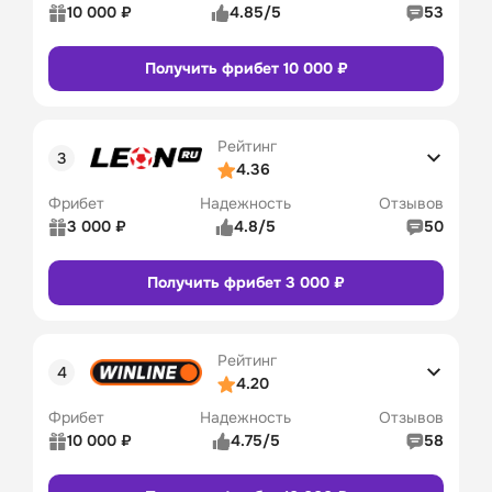
Букмекеры для ставок на киберспорт
НБА
НБА
Baltbet
10 000 ₽
4.85/5
53
Бонусы и акции
5/5
Букмекеры для профессиональных игроков
Единая Лига ВТБ
Единая Лига ВТБ
24Бет
Рейтинг 
Букмекеры для ставок на футбол
Евролига
Евролига
5/5
Получить фрибет 10 000 ₽
пользователей
Промокод
Бонусы
WNBA
WNBA
Коэффициенты
5/5
Суперлига
Суперлига
22
Линия в прематче
4/5
Теннис
Теннис
Рейтинг
US Open 2026 ATP
ATP
Линия в лайве
Сайт
Приложение
5/5
4.36
US Open 2026 WTA
WTA
Удобство платежей
4/5
Настольный теннис
Фрибет
Надежность
Отзывов
Cincinnati ATP
Служба поддержки
4/5
3 000 ₽
4.8/5
50
Cincinnati WTA
Челленджер
Бонусы и акции
5/5
Настольный теннис
Лига Про
Рейтинг 
5/5
Чемпионат мира
Setka Cup
Получить фрибет 3 000 ₽
пользователей
Промокод
Бонусы
Волейбол
Кубок мира
Коэффициенты
5/5
42
Чемпионат Европы
Лига Наций
Линия в прематче
5/5
WTT Champions Yokohama, MS
Суперлига России
Рейтинг
Линия в лайве
Сайт
Приложение
3/5
Киберспорт
WTT Champions Yokohama, WS
4.20
Удобство платежей
4/5
Europe Smash Sweden, WS
IEM Cologne
Фрибет
Надежность
Отзывов
Служба поддержки
5/5
Europe Smash Sweden, MS
The International
10 000 ₽
4.75/5
58
Бонусы и акции
4/5
Волейбол
Рейтинг 
Лига Наций
5/5