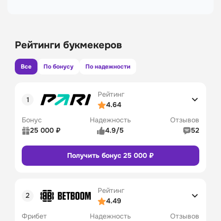
Лига Чемпионов
Зенит
Betcity
Тенниси
Теннис
Настольный теннис
Баскетбол
Лига Европы
Спортбет
Bettery
Балтбет
Футбол
Волейбол
Теннис
24bet
Zenit
Беттери
Киберспорт
Настольный теннис
Рейтинги
Футбол
Спортбет
Зенит
Волейбол
Рейтинги букмекеров
Прочие категории
Лучшие букмекеры
РПЛ
24bet
Киберспорт
Приложения для iOS
Футбол
Легальные букмекерские конторы
Фрибеты
Лига чемпионов
Все
По бонусу
По надежности
Российские букмекеры
Фрибеты без депозита
АПЛ
РПЛ
Leon
БК с мобильным приложением
Фрибет без отыгрыша
Серия А
Лига чемпионов
Zenit
Рейтинг
Надежные букмекеры
Промокод без отыгрыша
Ла Лига
АПЛ
Лига Ставок
4.64
БК с гостевым демосчетом
Бонус за регистрацию без отыгрыша
Бундеслига
Серия А
Марафон
Бонус
Надежность
Отзывов
БК с большими коэффициентами
Фрибеты сегодня
Лига Европы
Ла Лига
Melbet
25 000 ₽
4.9/5
52
БК с минимальными депозитами
Лучшие фрибеты
Лига конференций
Бундеслига
Pari
Букмекеры для ставок на американский футбол
Фрибет новым игрокам
Лига наций
Лига Европы
Tennisi
Рейтинг 
5/5
Букмекеры для ставок на бейсбол
Новые БК с фрибетом
Суперкубок УЕФА
Лига конференций
Fonbet
Получить бонус 25 000 ₽
пользователей
Хоккей
Хоккей
Букмекеры для ставок на гольф
Фрибет 3000
Betcity
Коэффициенты
5/5
Букмекеры для ставок на автогонки
Акции букмекерских контор при регистрации
КХЛ
КХЛ
BetBoom
Линия в прематче
4/5
Букмекеры для ставок на чемпионаты мира и Европы
Промокоды букмекеров
НХЛ
НХЛ
Bettery
Рейтинг
Линия в лайве
5/5
Букмекеры для ставок на дартс
Бездепозитные бонусы за регистрацию
АХЛ
АХЛ
Olimpbet
4.49
Удобство платежей
4/5
Баскетбол
Баскетбол
Букмекеры для ставок на скачки
Бездепозитные бонусы букмекеров
Winline
Фрибет
Надежность
Отзывов
Служба поддержки
5/5