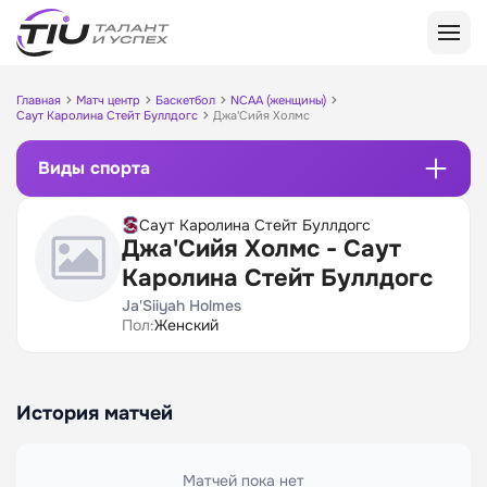
Главная
Матч центр
Баскетбол
NCAA (женщины)
Саут Каролина Стейт Буллдогс
Джа'Сийя Холмс
Популярные БК
Пари
Виды спорта
По букмекеру
БетБум
Леон
Pari
Приложения для Android
Саут Каролина Стейт Буллдогс
Винлайн
BetBoom
Джа'Сийя Холмс - Саут
Фонбет
Leon
Пари
Каролина Стейт Буллдогс
Виды спорта
Марафон
Winline
БетБум
Бетсити
Fonbet
Леон
Баскетбол
Ja'Siiyah Holmes
Статьи о БК
Пол:
Женский
Мелбет
Лига Ставок
Винлайн
Киберспорт
Winline
Лига Ставок
Марафон
Фонбет
Теннис
База знаний
По видам спорта
Олимпбет
Бет-М
Марафон
Хоккей
Виды ставок
Тенниси
Baltbet
Бетсити
Футбол
Футбол
История матчей
Футбол
По видам спорта
Основы ставок
Балтбет
Melbet
Мелбет
Хоккей
Евролига
Сервисы
Бет-М
Olimpbet
Лига Ставок
Баскетбол
Футбол
Виды спорта
Кубок России
Беттери
Tennisi
Олимпбет
Теннис
Хоккей
Матчей пока нет