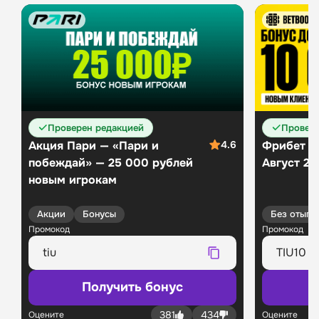
Промокод
Бонусы
13
Сайт
Приложение
Проверен редакцией
Провере
Акция Пари — «Пари и
4.6
Фрибет Б
побеждай» — 25 000 рублей
Август 20
новым игрокам
Акции
Бонусы
Без отыгр
Промокод
Промокод
Получить бонус
П
381
434
Оцените
Оцените