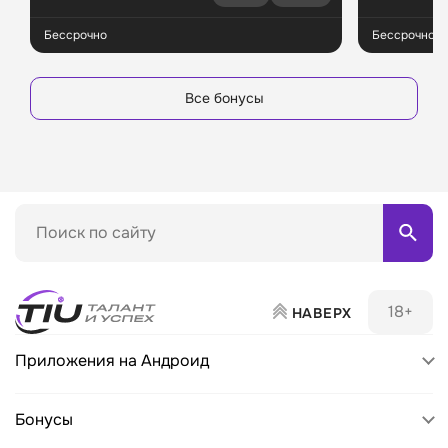
Бессрочно
Бессрочно
Все бонусы
Поиск по матч-центру
18+
НАВЕРХ
Приложения на Андроид
Пари
Бонусы
БетБум